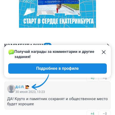
КОММЕНТАРИИ
59
Получай награды за комментарии и другие 
задания!
Гость
30 июня 2023, 14:32
Подробнее в профиле
баня. жевачка со времен рокецкого.
+0
–0
Д.С.П.
30 июня 2023, 13:23
ДА! Круто и памятник сохранят и общественное место 
будет хорошее
+4
–0