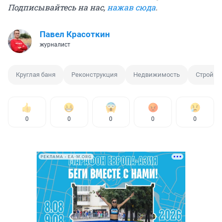
Подписывайтесь на нас,
нажав сюда
.
Павел Красоткин
журналист
Круглая баня
Реконструкция
Недвижимость
Стройка
0
0
0
0
0
РЕКЛАМА • EA-M.ORG