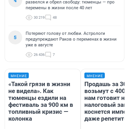
4
развелся и обрел свободу: тюменцы — про
перемены в жизни после 40 лет
30 219
48
Потеряют голову от любви. Астрологи
5
предупреждают Раков о переменах в жизни
уже в августе
26 436
7
МНЕНИЕ
МНЕНИЕ
«Такой грязи в жизни
Продашь за 300
не видела». Как
возьмут с 4000
тюменцы ездили на
нам готовит н
фестиваль за 900 км в
налоговый зако
топливный кризис —
коснется импор
колонка
даже репетито