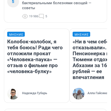
5
бактериальными болезнями овощей —
советы
19 986
5
МНЕНИЕ
МНЕНИЕ
Колобок-колобок, я
«Ни в чем себе
тебя боюсь! Ради чего
отказывали».
отложили прокат
Пенсионерка и
«Человека-паука» —
Тюмени отдохн
отзыв о фильме про
Абхазии за 160
«человека-булку»
рублей — ее
впечатления
Надежда Губарь
Алла Гайсина