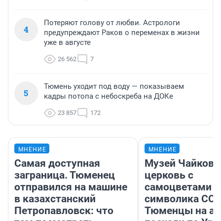
Потеряют голову от любви. Астрологи
4
предупреждают Раков о переменах в жизни
уже в августе
26 562
7
Тюмень уходит под воду — показываем
5
кадры потопа с небоскреба на ДОКе
23 857
172
МНЕНИЕ
МНЕНИЕ
Самая доступная
Музей Чайковс
заграница. Тюменец
церковь с
отправился на машине
самоцветами и
в казахстанский
символика ССС
Петропавловск: что
Тюменцы на ав