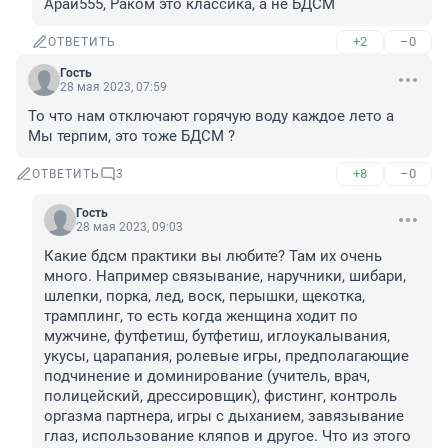
Арай555, Раком это классика, а не БДСМ
+2
–0
ОТВЕТИТЬ
Гость
28 мая 2023, 07:59
То что нам отключают горячую воду каждое лето а 
Мы терпим, это тоже БДСМ ?
+8
–0
ОТВЕТИТЬ
3
Гость
28 мая 2023, 09:03
Какие бдсм практики вы любите? Там их очень 
много. Например связывание, наручники, шибари, 
шлепки, порка, лед, воск, перышки, щекотка, 
трамплинг, то есть когда женщина ходит по 
мужчине, футфетиш, бутфетиш, иглоукалывания, 
укусы, царапания, ролевые игры, предполагающие 
подчинение и доминирование (учитель, врач, 
полицейский, дрессировщик), фистинг, контроль 
оргазма партнера, игры с дыханием, завязывание 
глаз, использование кляпов и другое. Что из этого 