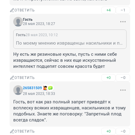
+4
–1
ОТВЕТИТЬ
Гость
28 мая 2023, 18:27
Гость
28 мая 2023, 10:12
По моему мнению извращенцы насильники и появляются от того что не могут воплотить свои фантазии, которые возникают в их воспаленном мозгу, может быть при возможности исполнения мечт и преступления бы не было, как знать
Ну есть же резиновые куклы, пусть с ними себе 
извращаются, сейчас в них еще искусственный 
интеллект подцепят совсем красота будет
+0
–0
ОТВЕТИТЬ
265831509
28 мая 2023, 18:33
Гость, вот как раз полный запрет приведёт к 
всплеску всяких извращенцев, насильников и тому 
подобных. Знаете же поговорку: "Запретный плод 
всегда сладок".
+0
–0
ОТВЕТИТЬ