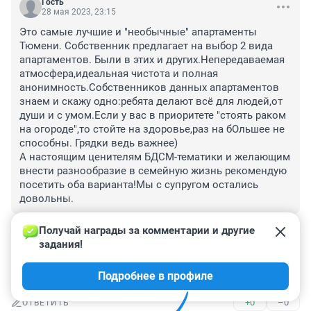
Гость
28 мая 2023, 23:15
Это самые лучшие и "необычные" апартаменты 
Тюмени. Собственник предлагает на выбор 2 вида 
апартаментов. Были в этих и других.Непередаваемая 
атмосфера,идеальная чистота и полная 
анонимность.Собственников данных апартаментов 
знаем и скажу одно:ребята делают всё для людей,от 
души и с умом.Если у вас в приоритете "стоять раком 
на огороде",то стойте на здоровье,раз на бОльшее не 
способны. Грядки ведь важнее)

А настоящим ценителям БДСМ-тематики и желающим 
внести разнообразие в семейную жизнь рекомендую 
посетить оба варианта!Мы с супругом остались 
довольны.
+0
–0
ОТВЕТИТЬ
Получай награды за комментарии и другие 
задания!
Гость
28 мая 2023, 18:16
Подробнее в профиле
.....всю заразу ..тюменцы везут....😎😎😎😎
+0
–0
ОТВЕТИТЬ