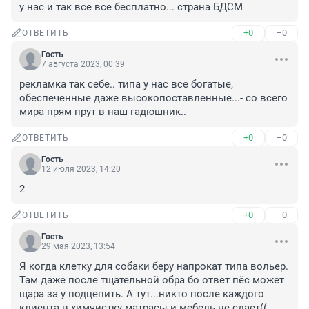
у нас и так все все бесплатно... страна БДСМ
+0
–0
ОТВЕТИТЬ
Гость
7 августа 2023, 00:39
рекламка так себе.. типа у нас все богатые, 
обеспеченные даже высокопоставленные...- со всего 
мира прям прут в наш гадюшник..
+0
–0
ОТВЕТИТЬ
Гость
12 июля 2023, 14:20
2
+0
–0
ОТВЕТИТЬ
Гость
29 мая 2023, 13:54
Я когда клетку для собаки беру напрокат типа вольер. 
Там даже после тщательной обра бо ответ пёс может 
щара за у подцепить. А тут...никто после каждого 
клиента в химчистку матрасы и мебель не сдает((