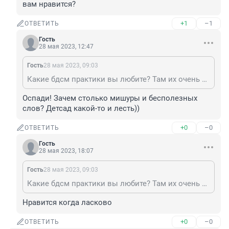
вам нравится?
+1
–1
ОТВЕТИТЬ
Гость
28 мая 2023, 12:47
Гость
28 мая 2023, 09:03
Какие бдсм практики вы любите? Там их очень много. Например связывание, наручники, шибари, шлепки, порка, лед, воск, перышки, щекотка, трамплинг, то есть когда женщина ходит по мужчине, футфетиш, бутфетиш, иглоукалывания, укусы, царапания, ролевые игры, предполагающие подчинение и доминирование (учитель, врач, полицейский, дрессировщик), фистинг, контроль оргазма партнера, игры с дыханием, завязывание глаз, использование кляпов и другое. Что из этого вам нравится?
Оспади! Зачем столько мишуры и бесполезных 
слов? Детсад какой-то и лесть))
+0
–0
ОТВЕТИТЬ
Гость
28 мая 2023, 18:07
Гость
28 мая 2023, 09:03
Какие бдсм практики вы любите? Там их очень много. Например связывание, наручники, шибари, шлепки, порка, лед, воск, перышки, щекотка, трамплинг, то есть когда женщина ходит по мужчине, футфетиш, бутфетиш, иглоукалывания, укусы, царапания, ролевые игры, предполагающие подчинение и доминирование (учитель, врач, полицейский, дрессировщик), фистинг, контроль оргазма партнера, игры с дыханием, завязывание глаз, использование кляпов и другое. Что из этого вам нравится?
Нравится когда ласково
+0
–0
ОТВЕТИТЬ