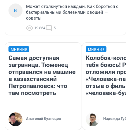
Может столкнуться каждый. Как бороться с
5
бактериальными болезнями овощей —
советы
19 864
5
МНЕНИЕ
МНЕНИЕ
Самая доступная
Колобок-колобо
заграница. Тюменец
тебя боюсь! Ра
отправился на машине
отложили прок
в казахстанский
«Человека-пау
Петропавловск: что
отзыв о фильм
там посмотреть
«человека-бул
Анатолий Кузнецов
Надежда Губар