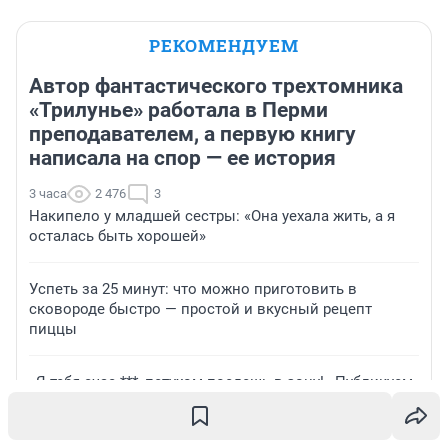
РЕКОМЕНДУЕМ
Автор фантастического трехтомника
«Трилунье» работала в Перми
преподавателем, а первую книгу
написала на спор — ее история
3 часа
2 476
3
Накипело у младшей сестры: «Она уехала жить, а я
осталась быть хорошей»
Успеть за 25 минут: что можно приготовить в
сковороде быстро — простой и вкусный рецепт
пиццы
«Я тебя счас ***, петухом поедешь в зону!» Публикуем
видео нападения уральского гопника на ветерана
СВО