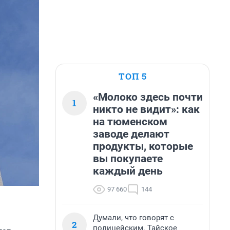
ТОП 5
«Молоко здесь почти
1
никто не видит»: как
на тюменском
заводе делают
продукты, которые
вы покупаете
каждый день
97 660
144
Думали, что говорят с
2
полицейским. Тайское