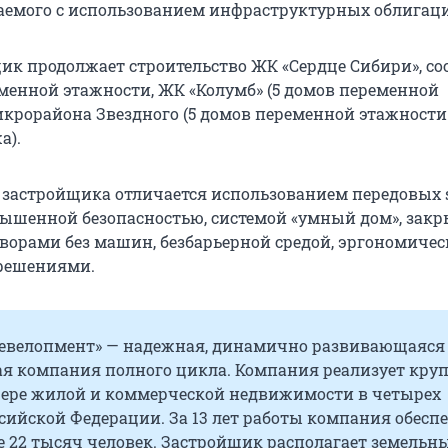
аемого с использованием инфраструктурных облигац
ик продолжает строительство ЖК «Сердце Сибири», со
еменной этажности, ЖК «Колумб» (5 домов переменной
икрорайона Звездного (5 домов переменной этажности
а).
застройщика отличается использованием передовых 
вышенной безопасностью, системой «умный дом», за
орами без машин, безбарьерной средой, эргономиче
решениями.
Девелопмент» — надежная, динамично развивающаяся
ая компания полного цикла. Компания реализует кру
фере жилой и коммерческой недвижимости в четырех
сийской Федерации. За 13 лет работы компания обесп
е 22 тысяч человек. Застройщик располагает земельн