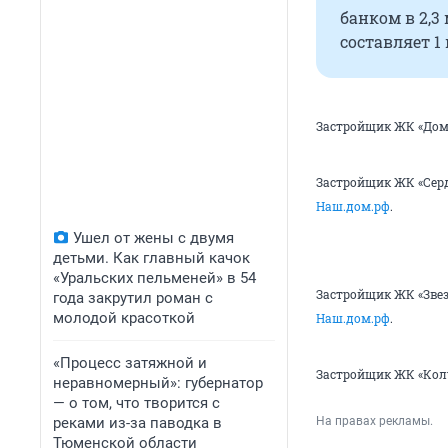
банком в 2,3
составляет 1 
Застройщик ЖК «Дом
Застройщик ЖК «Серд
Наш.дом.рф
.
Ушел от жены с двумя
детьми. Как главный качок
«Уральских пельменей» в 54
Застройщик ЖК «Звез
года закрутил роман с
молодой красоткой
Наш.дом.рф
.
«Процесс затяжной и
Застройщик ЖК «Колу
неравномерный»: губернатор
— о том, что творится с
реками из-за паводка в
На правах рекламы.
Тюменской области