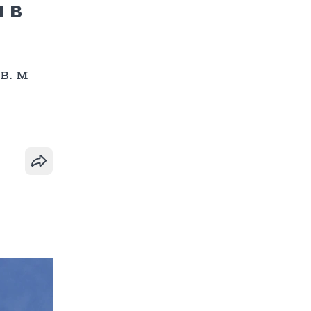
 в
в. м