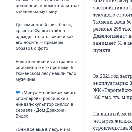
Компания «Стра
обвинения в домогательствах
застройщиков Т
к маленькому сыну
текущего строит
Тюмени ввод бо
Дофаминовый шик, блеск,
регионе 295 тыс
красота. Фанки-стайл в
Девелопмент» в
одежде: что это такое и как
его носить — примеры
занимает 31-е м
образов с фото
пункта.
Родственники из-за границы
сообщили о его пропаже. В
тюменском лесу нашли тело
За 2021 год зас
мужчины
эксплуатацию 3 
ЖК «Европейски
«Минус — слишком много
166 тыс. кв. м 
спойлеров»: российский
ниндзя-скульптор снялся в
сериале «Дом Дракона».
На данный моме
Видео
четырех жилых 
строительства 
«Они всё еще в лесу, и им