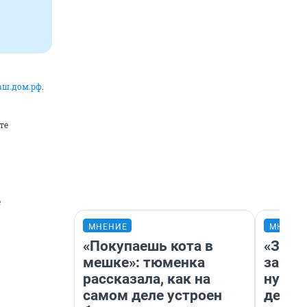
аш.дом.рф
.
те
е
МНЕНИЕ
МНЕНИ
«Покупаешь кота в
«Заез
мешке»: тюменка
заправ
рассказала, как на
нулям
самом деле устроен
дела 