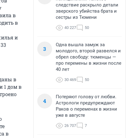
гов
следствие раскрыло детали
у
зверского убийства брата и
вила в
сестры из Тюмени
одить в
40 227
50
жилья и
 33
Одна вышла замуж за
3
молодого, второй развелся и
обрел свободу: тюменцы —
про перемены в жизни после
40 лет
сданы в
30 469
50
 1 дом в
строено
Потеряют голову от любви.
4
Астрологи предупреждают
Раков о переменах в жизни
уже в августе
о
те
26 707
7
са в