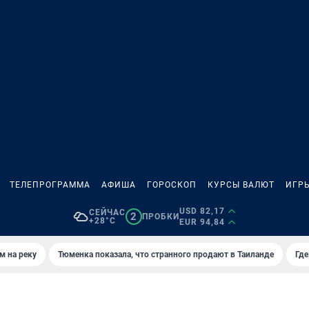
ТЕЛЕПРОГРАММА
АФИША
ГОРОСКОП
КУРСЫ ВАЛЮТ
ИГР
USD 82,17
СЕЙЧАС
2
ПРОБКИ
+28°C
EUR 94,84
м на реку
Тюменка показала, что странного продают в Таиланде
Где