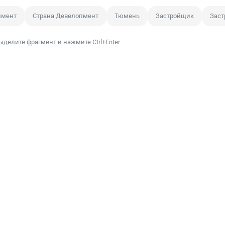
пмент
Страна Девелопмент
Тюмень
Застройщик
Зас
ыделите фрагмент и нажмите Ctrl+Enter