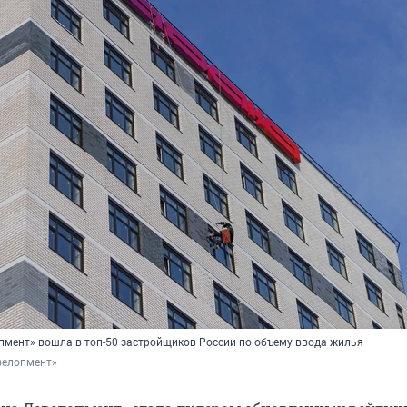
пмент» вошла в топ-50 застройщиков России по объему ввода жилья
велопмент»