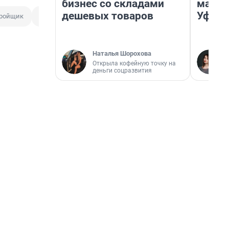
бизнес со складами
маршр
дешевых товаров
Уфа
тройщик
Новостройка
Покупка квартиры
Наталья Шорохова
Открыла кофейную точку на
деньги соцразвития