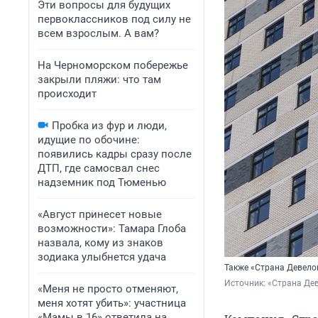
Эти вопросы для будущих
первоклассников под силу не
всем взрослым. А вам?
На Черноморском побережье
закрыли пляжи: что там
происходит
Пробка из фур и люди,
идущие по обочине:
появились кадры сразу после
ДТП, где самосвал снес
надземник под Тюменью
«Август принесет новые
возможности»: Тамара Глоба
назвала, кому из знаков
зодиака улыбнется удача
Также «Страна Девело
Источник: 
«Страна Де
«Меня не просто отменяют,
меня хотят убить»: участница
«Мамы в 16» ответила на