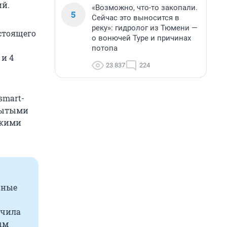
ий.
«Возможно, что-то закопали.
5
Сейчас это выносится в
реку»: гидролог из Тюмени —
стоящего
о вонючей Туре и причинах
потопа
 и 4
23 837
224
smart-
крытыми
скими
пные
ечила
ым