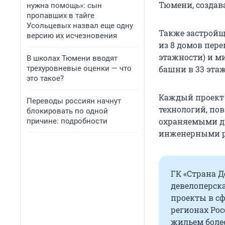
Тюмени, создав
нужна помощь»: сын
пропавших в тайге
Усольцевых назвал еще одну
Также застройщ
версию их исчезновения
из 8 домов пер
этажности) и м
В школах Тюмени вводят
трехуровневые оценки — что
башни в 33 этаж
это такое?
Каждый проект 
Переводы россиян начнут
технологий, по
блокировать по одной
охраняемыми дв
причине: подробности
инженерными 
ГК «Страна 
девелоперск
проекты в с
регионах Рос
жильем боле