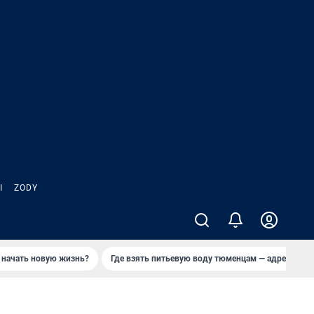
Ы
ZODY
 начать новую жизнь?
Где взять питьевую воду тюменцам — адреса