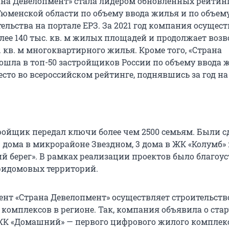
на Девелопмент» стала лидером обновленных рейтин
юменской области по объему ввода жилья и по объем
ельства на портале ЕРЗ. За 2021 год компания осущест
лее 140 тыс. кв. м жилых площадей и продолжает возв
. кв. м многоквартирного жилья. Кроме того, «Страна
ошла в топ-50 застройщиков России по объему ввода 
есто во всероссийском рейтинге, поднявшись за год на
тройщик передал ключи более чем 2500 семьям. Были 
дома в микрорайоне Звездном, 3 дома в ЖК «Колумб» и
й берег». В рамках реализации проектов было благоу
придомовых территорий.
нт «Страна Девелопмент» осуществляет строительств
комплексов в регионе. Так, компания объявила о стар
ЖК «Домашний» — первого цифрового жилого комплек