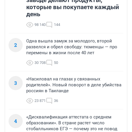
заводе делают продукты,
которые вы покупаете каждый
день
98 140
144
Одна вышла замуж за молодого, второй
2
развелся и обрел свободу: тюменцы — про
перемены в жизни после 40 лет
30 708
50
«Насиловал на глазах у связанных
3
родителей». Новый поворот в деле убийства
россиян в Таиланде
23 871
36
«Дисквалификация аттестата о среднем
4
образовании». В стране растет число
стобалльников ЕГЭ — почему это не повод