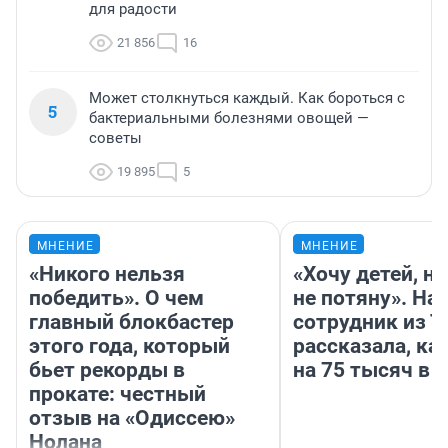
для радости
21 856
16
Может столкнуться каждый. Как бороться с
5
бактериальными болезнями овощей —
советы
19 895
5
МНЕНИЕ
МНЕНИЕ
«Никого нельзя
«Хочу детей, н
победить». О чем
не потяну». На
главный блокбастер
сотрудник из 
этого года, который
рассказала, ка
бьет рекорды в
на 75 тысяч в 
прокате: честный
отзыв на «Одиссею»
Нолана