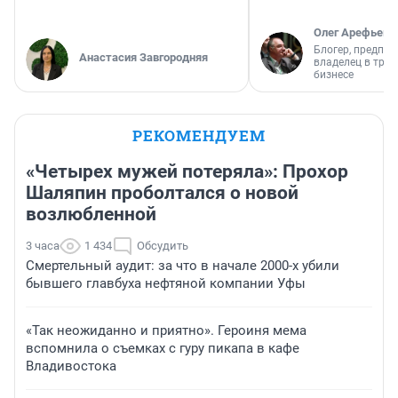
Олег Арефьев
Блогер, предпри
Анастасия Завгородняя
владелец в тра
бизнесе
РЕКОМЕНДУЕМ
«Четырех мужей потеряла»: Прохор
Шаляпин проболтался о новой
возлюбленной
3 часа
1 434
Обсудить
Смертельный аудит: за что в начале 2000-х убили
бывшего главбуха нефтяной компании Уфы
«Так неожиданно и приятно». Героиня мема
вспомнила о съемках с гуру пикапа в кафе
Владивостока