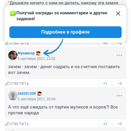
"Дешевле ничего с ним не делать, никому эта земля 
под ним не сдалась."

Получай награды за комментарии и другие 
КОГДА ЗЕМЛЮ ПОД ГАРАЖАМИ ПРИВАТИЗИРУЕТ НА 
задания!
СЕБЯ (КАК В НАШЕМ КООПЕРАТИВЕ) ПЕРСОНАЖ С 
"ИСКОННО РУССКОЙ ФАМИЛИЕЙ (ЗАКАНЧИВАЕТСЯ 
Подробнее в профиле
НА -ЯН), ТОГДА УЗНАЕШЬ, ЗАЧЕМ.
+0
–0
ОТВЕТИТЬ
Мухамоор
5 сентября 2021, 23:02
зачем - зачем - денег содрать и на счетчик поставить 
вот зачем.
+1
–0
ОТВЕТИТЬ
266201208
5 сентября 2021, 20:04
А что ещё ожидать от партии жуликов и воров?! Все 
против народа
+1
–0
ОТВЕТИТЬ