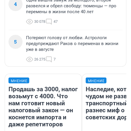
Одна вышла замуж за молодого, второй
4
развелся и обрел свободу: тюменцы — про
перемены в жизни после 40 лет
30 078
47
Потеряют голову от любви. Астрологи
5
предупреждают Раков о переменах в жизни
уже в августе
26 275
7
МНЕНИЕ
МНЕНИЕ
Продашь за 3000, налог
Наследие, кото
возьмут с 4000. Что
чудом не разва
нам готовит новый
транспортный 
налоговый закон — он
разнес миф о 
коснется импорта и
советских доро
даже репетиторов