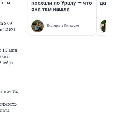
поехали по Уралу — что
даже 
льным
они там нашли
а 2,69
Екатерина Литкевич
 22 521
 1,3 млн
вке в
лей, а
авит 7%,
о
тоимость
плата