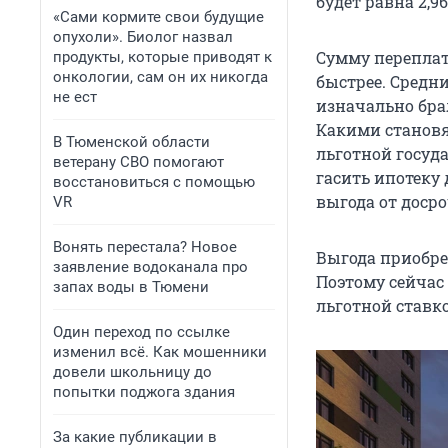
будет равна 2,9
«Сами кормите свои будущие
опухоли». Биолог назвал
Сумму переплат
продукты, которые приводят к
онкологии, сам он их никогда
быстрее. Средн
не ест
изначально брал
Какими становят
В Тюменской области
льготной госуда
ветерану СВО помогают
гасить ипотеку
восстановиться с помощью
выгода от досро
VR
Вонять перестала? Новое
Выгода приобре
заявление водоканала про
Поэтому сейчас
запах воды в Тюмени
льготной ставк
Один переход по ссылке
изменил всё. Как мошенники
довели школьницу до
попытки поджога здания
За какие публикации в