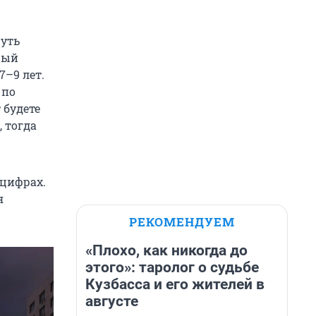
чуть
рый
7–9 лет.
 по
 будете
 тогда
 цифрах.
я
РЕКОМЕНДУЕМ
«Плохо, как никогда до
этого»: таролог о судьбе
Кузбасса и его жителей в
августе