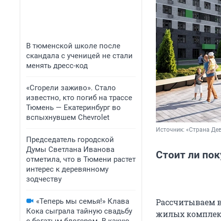
В тюменской школе после
скандала с ученицей не стали
менять дресс-код
«Сгорели заживо». Стало
известно, кто погиб на трассе
Тюмень — Екатеринбург во
вспыхнувшем Chevrolet
Источник: 
«Страна Де
Председатель городской
Думы Светлана Иванова
Стоит ли по
отметила, что в Тюмени растет
интерес к деревянному
зодчеству
«Теперь мы семья!» Клава
Рассчитываем в
Кока сыграла тайную свадьбу
жилых комплекс