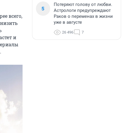
Потеряют голову от любви.
5
Астрологи предупреждают
ее всего,
Раков о переменах в жизни
уже в августе
снизить
ь
26 496
7
астет и
териалы
.