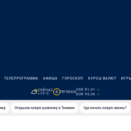
ТЕЛЕПРОГРАММА
АФИША
ГОРОСКОП
КУРСЫ ВАЛЮТ
ИГР
USD 81,41
СЕЙЧАС
4
ПРОБКИ
+19°C
EUR 94,06
еку
Открыли новую развязку в Тюмени
Где начать новую жизнь?