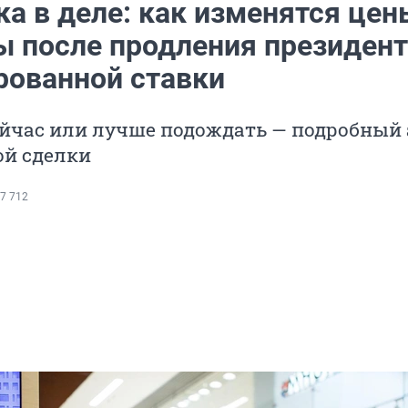
а в деле: как изменятся цен
ы после продления президен
рованной ставки
ейчас или лучше подождать — подробный
ой сделки
7 712