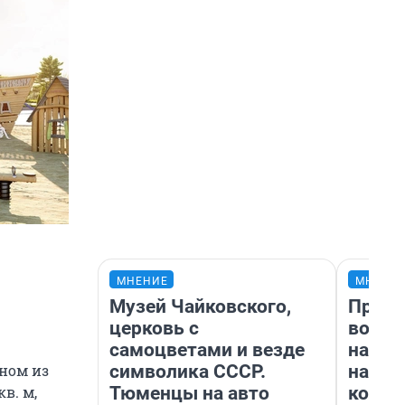
МНЕНИЕ
МНЕНИ
Музей Чайковского,
Прода
церковь с
возьм
самоцветами и везде
нам г
символика СССР.
налог
ном из
Тюменцы на авто
косне
в. м,