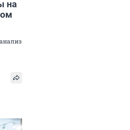
ы на
том
 анализ