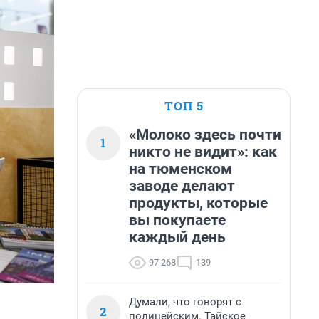
ТОП 5
«Молоко здесь почти
1
никто не видит»: как
на тюменском
заводе делают
продукты, которые
вы покупаете
каждый день
97 268
139
Думали, что говорят с
2
полицейским. Тайское