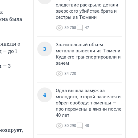
следствие раскрыло детали
зверского убийства брата и
ак
сестры из Тюмени
жна была
39 758
47
ъявили о
Значительный объем
3
 — до 1
металла вывезли из Тюмени.
Куда его транспортировали и
зачем
 — 3
34 720
Одна вышла замуж за
4
молодого, второй развелся и
обрел свободу: тюменцы —
про перемены в жизни после
40 лет
30 290
48
нозирует,