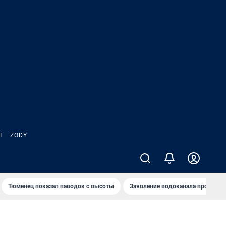
Ы
ZODY
Тюменец показал паводок с высоты
Заявление водоканала про запа