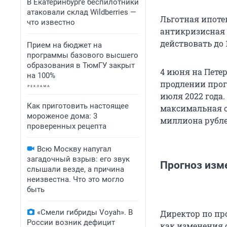
В Екатеринбурге беспилотники
атаковали склад Wildberries —
Льготная ипотек
что известно
антикризисная 
действовать до 1
Прием на бюджет на
программы базового высшего
образования в ТюмГУ закрыт
4 июня на Пете
на 100%
продлении прог
июля 2022 года.
Как приготовить настоящее
максимальная с
мороженое дома: 3
миллиона рубле
проверенных рецепта
Всю Москву напугал
загадочный взрыв: его звук
Прогноз изм
слышали везде, а причина
неизвестна. Что это могло
быть
«Смели гибриды Voyah». В
Директор по пр
России возник дефицит
как изменения 