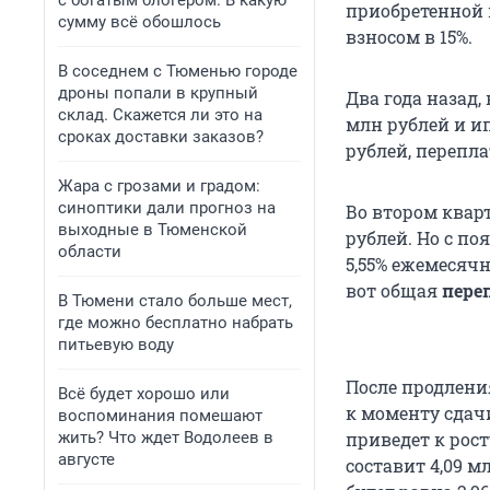
с богатым блогером. В какую
приобретенной 
сумму всё обошлось
взносом в 15%.
В соседнем с Тюменью городе
дроны попали в крупный
Два года назад,
склад. Скажется ли это на
млн рублей и ип
сроках доставки заказов?
рублей, перепла
Жара с грозами и градом:
синоптики дали прогноз на
Во втором квар
выходные в Тюменской
рублей. Но с п
области
5,55% ежемесячн
вот общая
пере
В Тюмени стало больше мест,
где можно бесплатно набрать
питьевую воду
После продлени
Всё будет хорошо или
к моменту сдач
воспоминания помешают
жить? Что ждет Водолеев в
приведет к рос
августе
составит 4,09 м