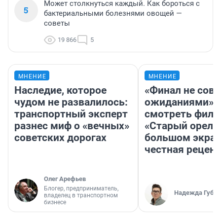
Может столкнуться каждый. Как бороться с
5
бактериальными болезнями овощей —
советы
19 866
5
МНЕНИЕ
МНЕНИЕ
Наследие, которое
«Финал не совп
чудом не развалилось:
ожиданиями»: 
транспортный эксперт
смотреть фил
разнес миф о «вечных»
«Старый орел» 
советских дорогах
большом экран
честная рецен
Олег Арефьев
Блогер, предприниматель,
Надежда Губар
владелец в транспортном
бизнесе