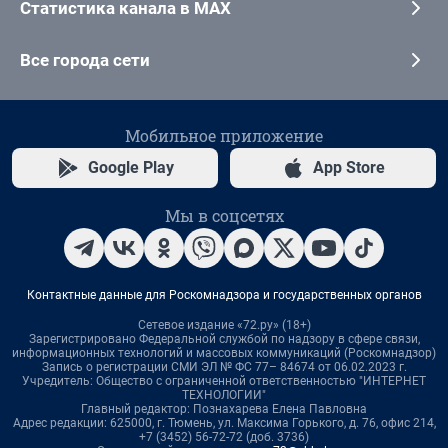
Статистика канала в MAX
Все города сети
Мобильное приложение
Google Play
App Store
Мы в соцсетях
Контактные данные для Роскомнадзора и государственных органов
Сетевое издание «72.ру» (18+)
Зарегистрировано Федеральной службой по надзору в сфере связи,
информационных технологий и массовых коммуникаций (Роскомнадзор)
Запись о регистрации СМИ ЭЛ № ФС 77– 84674 от 06.02.2023 г.
Учредитель: Общество с ограниченной ответственностью "ИНТЕРНЕТ
ТЕХНОЛОГИИ"
Главный редактор: Познахарева Елена Павловна
Адрес редакции: 625000, г. Тюмень, ул. Максима Горького, д. 76, офис 214,
+7 (3452) 56-72-72 (доб. 3736)