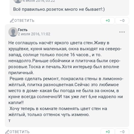
4 июля 2016, 03:22
Всё правильно.розеток много не бывает!:)
+0
–0
ОТВЕТИТЬ
Гость
2 июля 2016, 11:02
Не соглашусь насчёт яркого цвета стен.Живу в 
хрущёвке, кухня маленькая, окна выходят на северо-
запад, солнце только после 16 часов., и то. 
ненадолго.Раньше обойчики и плиточка были серо- 
розовые.Тоска и печаль.Хотя интерьер был вполне 
приличный. 

 Решив сделать ремонт, покрасила стены в лимонно- 
жёлтый, плитка разноцветная.Сейчас это любимое 
место в доме- какая бы погода не была за окном, в 
кухне всегда солнечно!И так уже лет 6,не надоело ни 
капли!!

 Хочу теперь в комнате поменять цвет стен на 
жёлтый, только оттенок чуть изменю.

т
+0
–0
ОТВЕТИТЬ