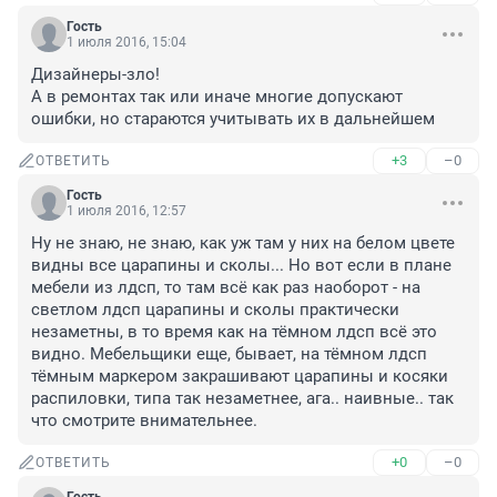
Гость
1 июля 2016, 15:04
Дизайнеры-зло! 

А в ремонтах так или иначе многие допускают 
ошибки, но стараются учитывать их в дальнейшем
+3
–0
ОТВЕТИТЬ
Гость
1 июля 2016, 12:57
Ну не знаю, не знаю, как уж там у них на белом цвете 
видны все царапины и сколы... Но вот если в плане 
мебели из лдсп, то там всё как раз наоборот - на 
светлом лдсп царапины и сколы практически 
незаметны, в то время как на тёмном лдсп всё это 
видно. Мебельщики еще, бывает, на тёмном лдсп 
тёмным маркером закрашивают царапины и косяки 
распиловки, типа так незаметнее, ага.. наивные.. так 
что смотрите внимательнее.
+0
–0
ОТВЕТИТЬ