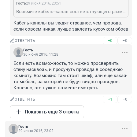
Гость
29 июня 2016, 23:51
Возьмите кабель--канал соответствующего размера, лучше ЛеГранд--там верхняя крышка полностью закрывает нижнюю. Нижнюю крышку приклейте на двухсторонний скотч (автомобильный), а на верхнюю нанесите покрытие стены : краску, кусок обоев или дек. штукатурки. Можно наклеить плёнку под цвет покрытия-продаётся в отдела, где обои. Провода уложите, защёлкните крышку. Издалека сильно в глаза не бросается.
Кабель-каналы выглядят страшнее, чем провода. 

если совсем никак, лучше заклеить кусочком обоев
+0
–0
ОТВЕТИТЬ
Гость
30 июня 2016, 11:28
Если есть возможность, то можно просверлить 
стену насквозь, и просунуть провода в соседнюю 
комнату. Возможно там стоит шкаф, или еще какая-
то мебель, за которой не будут видно проводов. 
Конечно, это нужно на месте смотреть.
+1
–0
ОТВЕТИТЬ
Показать ещё 3 ответа
Гость
29 июня 2016, 23:02