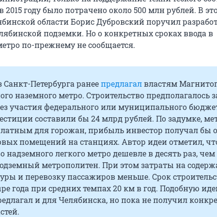
 2015 году было потрачено около 500 млн рублей. В эт
ябинской области Борис Дубровский поручил разрабо
лябинской подземки. Но о конкретных сроках ввода в
етро по-прежнему не сообщается.
з Санкт-Петербурга ранее
предлагал
властям Магнитог
ого наземного метро. Строительство предполагалось з
без участия федерального или муниципального бюдже
стиции составили бы 24 млрд рублей. По задумке, ме
платным для горожан, прибыль инвестор получал бы 
овых помещений на станциях. Автор идеи отметил, чт
о надземного легкого метро дешевле в десять раз, чем
подземный метрополитен. При этом затраты на содерж
уры и перевозку пассажиров меньше. Срок строительс
ре года при средних темпах 20 км в год. Подобную ид
едлагал и для Челябинска, но пока не получил конкр
стей.