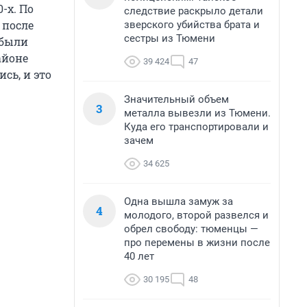
-х. По
следствие раскрыло детали
 после
зверского убийства брата и
сестры из Тюмени
 были
айоне
39 424
47
сь, и это
Значительный объем
3
металла вывезли из Тюмени.
Куда его транспортировали и
зачем
34 625
Одна вышла замуж за
4
молодого, второй развелся и
обрел свободу: тюменцы —
про перемены в жизни после
40 лет
30 195
48