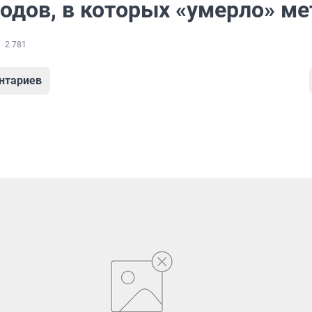
родов, в которых «умерло» ме
2 781
нтариев