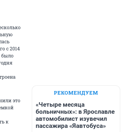
есколько
льную
лась
о с 2014
е было
годня
троена
РЕКОМЕНДУЕМ
нили это
«Четыре месяца
земкой
больничных»: в Ярославле
автомобилист изувечил
ть к
пассажира «Яавтобуса»