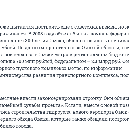
оже пытаются построить еще с советских времен, но н
ораживался. В 2008 году объект был включен в федера
днования 300-летия Омска, общая стоимость оценива
ублей. По данным правительства Омской области, всег
а строительство в Омске метро в региональном бюджет
ольше 700 млн рублей, федеральном – 2,3 млрд руб. Се
ервого пускового комплекса метро, по информации
министерства развития транспортного комплекса, пос
 местные власти законсервировали стройку. Они объяс
льнейшей судьбы проекта». Кстати, вместе с новой по
ись строительства гидроузла, нового аэропорта Омск-
верного обхода Омска, которые также обещали построи
билею города.