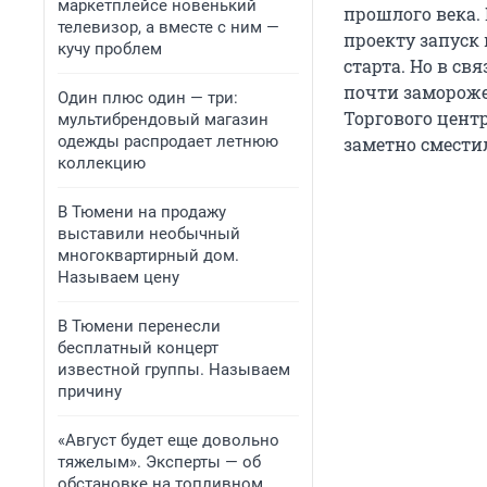
маркетплейсе новенький
прошлого века.
телевизор, а вместе с ним —
проекту запуск 
кучу проблем
старта. Но в св
почти замороже
Один плюс один — три:
Торгового центр
мультибрендовый магазин
одежды распродает летнюю
заметно смести
коллекцию
В Тюмени на продажу
выставили необычный
многоквартирный дом.
Называем цену
В Тюмени перенесли
бесплатный концерт
известной группы. Называем
причину
«Август будет еще довольно
тяжелым». Эксперты — об
обстановке на топливном