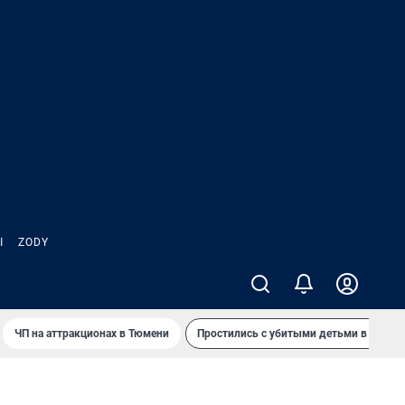
Ы
ZODY
ЧП на аттракционах в Тюмени
Простились с убитыми детьми в Таила