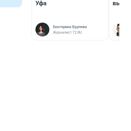
Уфа
выгля
Екатерина Бурлева
Журналист 72.RU