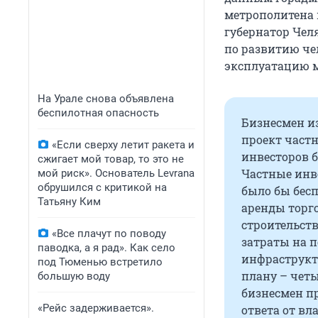
метрополитена в
губернатор Чел
по развитию че
эксплуатацию м
На Урале снова объявлена
беспилотная опасность
Бизнесмен и
проект частн
«Если сверху летит ракета и
инвесторов 
сжигает мой товар, то это не
Частные инве
мой риск». Основатель Levrana
обрушился с критикой на
было бы бес
Татьяну Ким
аренды торг
строительств
«Все плачут по поводу
затраты на 
паводка, а я рад». Как село
инфраструкт
под Тюменью встретило
плану – четы
большую воду
бизнесмен пр
«Рейс задерживается».
ответа от вла