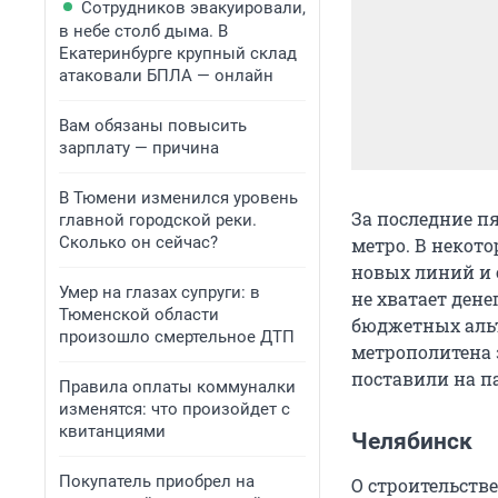
Сотрудников эвакуировали,
в небе столб дыма. В
Екатеринбурге крупный склад
атаковали БПЛА — онлайн
Вам обязаны повысить
зарплату — причина
В Тюмени изменился уровень
За последние п
главной городской реки.
Сколько он сейчас?
метро. В некот
новых линий и 
Умер на глазах супруги: в
не хватает дене
Тюменской области
бюджетных альт
произошло смертельное ДТП
метрополитена 
поставили на па
Правила оплаты коммуналки
изменятся: что произойдет с
квитанциями
Челябинск
Покупатель приобрел на
О строительстве