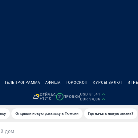
ТЕЛЕПРОГРАММА
АФИША
ГОРОСКОП
КУРСЫ ВАЛЮТ
ИГР
USD 81,41
СЕЙЧАС
2
ПРОБКИ
+17°C
EUR 94,06
еку
Открыли новую развязку в Тюмени
Где начать новую жизнь?
ОЙ ДОМ