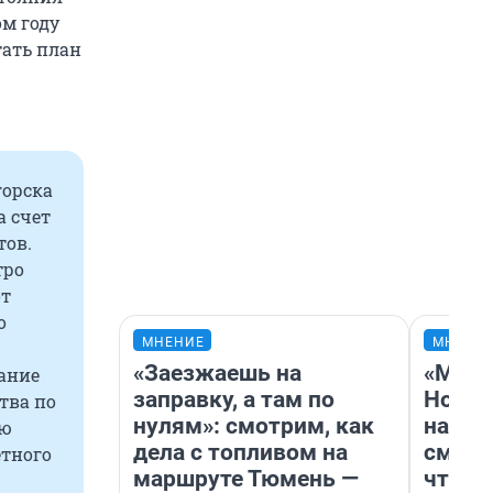
ом году
тать план
орска
а счет
тов.
тро
от
о
МНЕНИЕ
МНЕНИ
«Заезжаешь на
«Мы в
ание
заправку, а там по
Нолан
тва по
нулям»: смотрим, как
настр
ею
дела с топливом на
смотр
етного
маршруте Тюмень —
чтобы