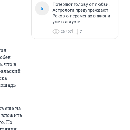
Потеряют голову от любви.
5
Астрологи предупреждают
Раков о переменах в жизни
уже в августе
26 407
7
шая
собен
, что в
ральский
ска
лощадь
сь еще на
о вложить
о. По
стояния