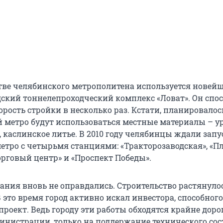
тве челябинского метрополитена используется новей
дский тоннелепроходческий комплекс «Ловат». Он спо
рость стройки в несколько раз. Кстати, планировалось
й метро будут использоваться местные материалы – у
 каслинское литье. В 2010 году челябинцы ждали запу
етро с четырьмя станциями: «Тракторозаводская», «П
орговый центр» и «Проспект Победы».
ания вновь не оправдались. Строительство растянуло
В это время город активно искал инвестора, способног
 проект. Ведь городу эти работы обходятся крайне дорог
нистрации, только на поддержание технического со