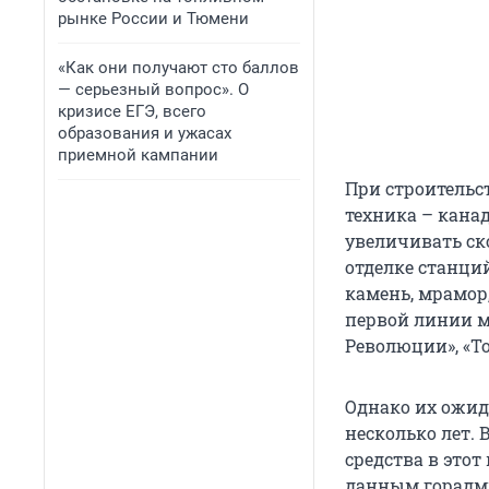
рынке России и Тюмени
«Как они получают сто баллов
— серьезный вопрос». О
кризисе ЕГЭ, всего
образования и ужасах
приемной кампании
При строительс
техника – кана
увеличивать ско
отделке станци
камень, мрамор,
первой линии м
Революции», «Т
Однако их ожид
несколько лет. 
средства в этот
данным горадми