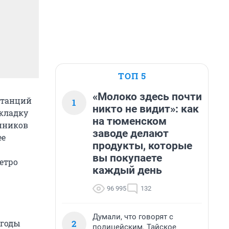
ТОП 5
«Молоко здесь почти
станций
1
никто не видит»: как
окладку
на тюменском
нников
заводе делают
ее
продукты, которые
вы покупаете
етро
каждый день
96 995
132
Думали, что говорят с
2
 годы
полицейским. Тайское