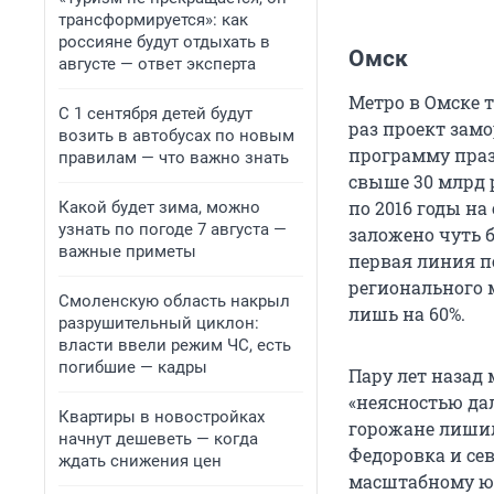
трансформируется»: как
россияне будут отдыхать в
Омск
августе — ответ эксперта
Метро в Омске т
С 1 сентября детей будут
раз проект зам
возить в автобусах по новым
программу праз
правилам — что важно знать
свыше 30 млрд р
по 2016 годы н
Какой будет зима, можно
узнать по погоде 7 августа —
заложено чуть б
важные приметы
первая линия п
регионального 
Смоленскую область накрыл
лишь на 60%.
разрушительный циклон:
власти ввели режим ЧС, есть
погибшие — кадры
Пару лет назад
«неясностью да
Квартиры в новостройках
горожане лишил
начнут дешеветь — когда
Федоровка и се
ждать снижения цен
масштабному ю