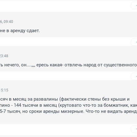
6, 09:40
 не в аренду сдает.
23:48
 нечего, он....,,,, ересь какая- отвлечь народ от существенного
15:15
ысяч в месяц за развалины (фактически стены без крыши и 
ино - 144 тысячи в месяц (крутовато что-то за бомжатник, как 
5-7 тысяч, но сроки аренды мизерные. Что-то не видать аренды