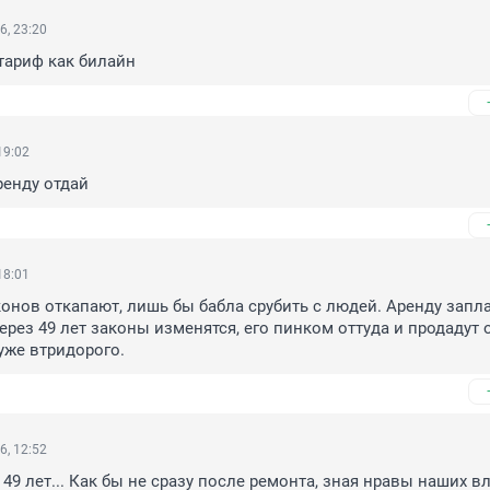
6, 23:20
тариф как билайн
19:02
ренду отдай
18:01
онов откапают, лишь бы бабла срубить с людей. Аренду заплат
ерез 49 лет законы изменятся, его пинком оттуда и продадут о
 уже втридорого.
6, 12:52
 49 лет... Как бы не сразу после ремонта, зная нравы наших вл