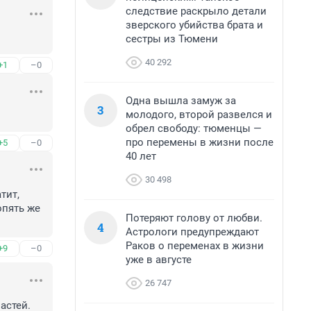
следствие раскрыло детали
зверского убийства брата и
сестры из Тюмени
40 292
+1
–0
Одна вышла замуж за
3
молодого, второй развелся и
обрел свободу: тюменцы —
про перемены в жизни после
+5
–0
40 лет
30 498
ит, 
пять же 
Потеряют голову от любви.
4
Астрологи предупреждают
Раков о переменах в жизни
+9
–0
уже в августе
26 747
астей.