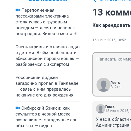
ПЕРЕЙТИ К ПУ
13 комм
Переполненная
пассажирами электричка
столкнулась с грузовым
Как арендовать
поездом — десятки человек
пострадали. Видео с места ЧП
15 июня 2016, 10:52
Очень игривы и отлично ладят
с детьми. В чём особенности
абиссинской породы кошек —
разбираемся с экспертом
Российский диджей
загадочно пропал в Таиланде
Гость
Войти
— связь с ним прервалась
накануне его дня рождения
Гость
Сибирский Бэнкси: как
18 июня 2016, 
скульптор в черной маске
У нас в области
развешивает загадочные арт-
Администрация п
объекты — видео