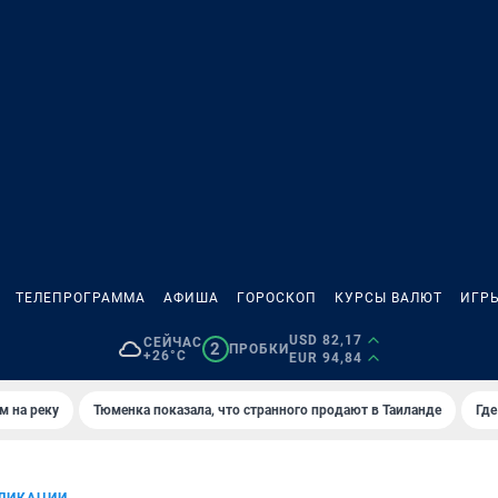
ТЕЛЕПРОГРАММА
АФИША
ГОРОСКОП
КУРСЫ ВАЛЮТ
ИГР
USD 82,17
СЕЙЧАС
2
ПРОБКИ
+26°C
EUR 94,84
м на реку
Тюменка показала, что странного продают в Таиланде
Где