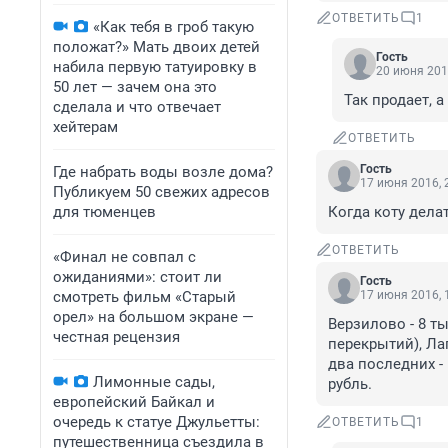
ОТВЕТИТЬ
1
«Как тебя в гроб такую
положат?» Мать двоих детей
Гость
набила первую татуировку в
20 июня 201
50 лет — зачем она это
Так продает, а
сделала и что отвечает
хейтерам
ОТВЕТИТЬ
Гость
Где набрать воды возле дома?
17 июня 2016, 
Публикуем 50 свежих адресов
для тюменцев
Когда коту делать
ОТВЕТИТЬ
«Финал не совпал с
ожиданиями»: стоит ли
Гость
смотреть фильм «Старый
17 июня 2016, 
орел» на большом экране —
Верзилово - 8 т
честная рецензия
перекрытий), Лап
два последних - 
Лимонные сады,
рубль.
европейский Байкал и
очередь к статуе Джульетты:
ОТВЕТИТЬ
1
путешественница съездила в