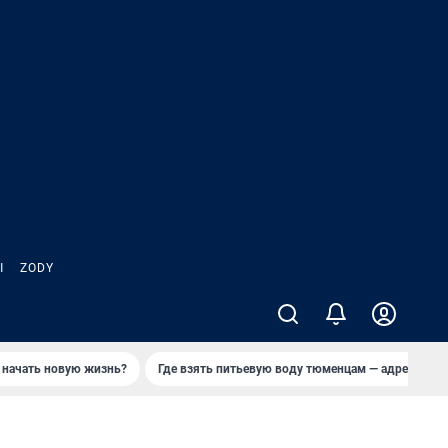
Ы
ZODY
 начать новую жизнь?
Где взять питьевую воду тюменцам — адреса