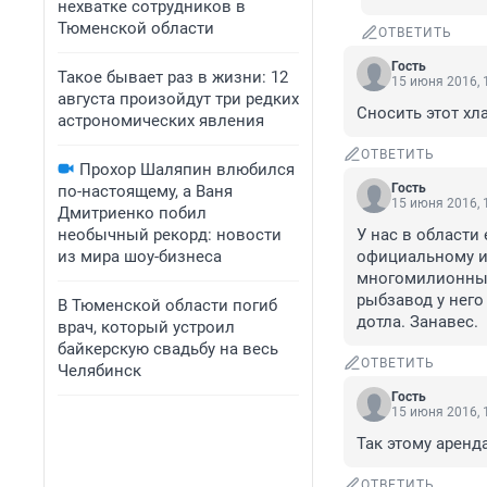
нехватке сотрудников в
Тюменской области
ОТВЕТИТЬ
Гость
Такое бывает раз в жизни: 12
15 июня 2016, 
августа произойдут три редких
Сносить этот хл
астрономических явления
ОТВЕТИТЬ
Прохор Шаляпин влюбился
Гость
по-настоящему, а Ваня
15 июня 2016, 
Дмитриенко побил
необычный рекорд: новости
У нас в области
из мира шоу-бизнеса
официальному и 
многомилионными
рыбзавод у него
В Тюменской области погиб
дотла. Занавес.
врач, который устроил
байкерскую свадьбу на весь
ОТВЕТИТЬ
Челябинск
Гость
15 июня 2016, 
Так этому аренда
ОТВЕТИТЬ