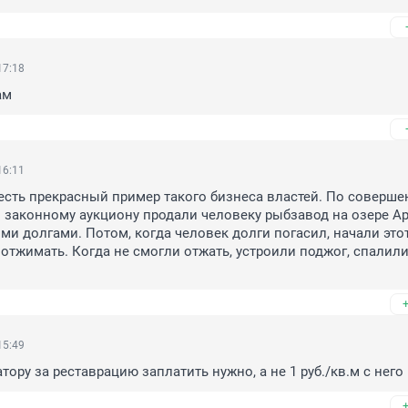
17:18
ам
16:11
 есть прекрасный пример такого бизнеса властей. По совершен
законному аукциону продали человеку рыбзавод на озере Ара
 долгами. Потом, когда человек долги погасил, начали этот
 отжимать. Когда не смогли отжать, устроили поджог, спалили 
15:49
тору за реставрацию заплатить нужно, а не 1 руб./кв.м с него