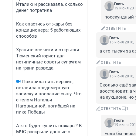
Италию и рассказала, сколько
Гость
19 июня 201
денег потратила
посекундный 
Как спастись от жары без
ОТВЕТИТЬ
кондиционера: 5 работающих
способов
Гость
15 июня 2016, 
Храните все чеки и открытки.
а сто тысяч за а
Тюменский юрист дал
нетипичные советы супругам
ОТВЕТИТЬ
на грани развода
Гость
15 июня 2016, 
Покорила пять вершин,
Сколько ещё зак
оставила предсмертную
восстановит, а ч
записку и послание сыну. Что
на аукционе, но
с телом Натальи
Наговициной, погибшей на
ОТВЕТИТЬ
1
пике Победы
Гость
19 июня 201
А кто будет тушить пожары? В
МЧС раскрыли данные о
Если бы через