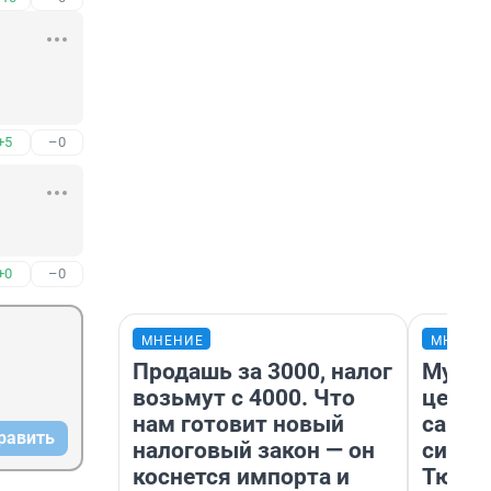
+5
–0
+0
–0
МНЕНИЕ
МНЕНИ
Продашь за 3000, налог
Музей
возьмут с 4000. Что
церко
нам готовит новый
самоц
равить
налоговый закон — он
симво
коснется импорта и
Тюмен