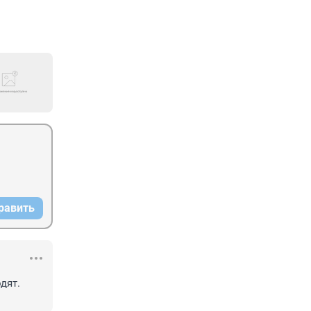
равить
ят. 