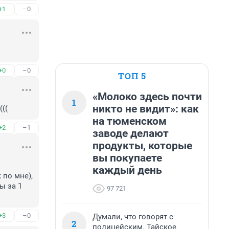
+1
–0
+0
–0
ТОП 5
«Молоко здесь почти
1
никто не видит»: как
(((
на тюменском
+2
–1
заводе делают
продукты, которые
вы покупаете
каждый день
по мне), 
 за 1 
97 721
+3
–0
Думали, что говорят с
2
полицейским. Тайское