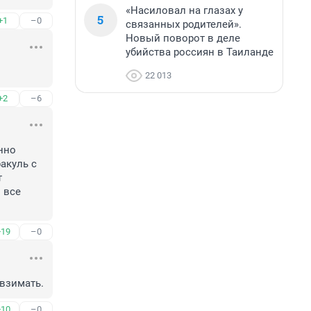
«Насиловал на глазах у
5
+1
–0
связанных родителей».
Новый поворот в деле
убийства россиян в Таиланде
22 013
+2
–6
но 
куль с 
 
все 
+19
–0
 взимать.
+10
–0