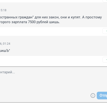
15:18
остранных граждан" для них закон, они и купят. А простому 
торого зарплата 7500 рублей шишь.
6, 01:24
"шишЪ"
Отп