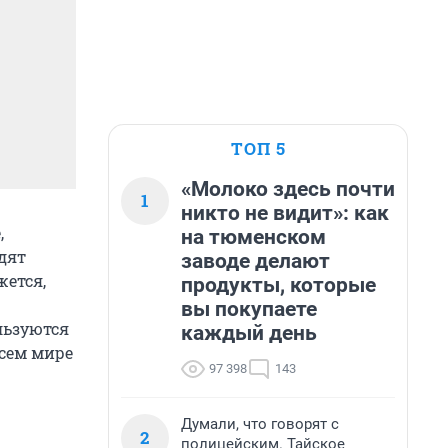
ТОП 5
«Молоко здесь почти
1
никто не видит»: как
,
на тюменском
дят
заводе делают
жется,
продукты, которые
вы покупаете
льзуются
каждый день
всем мире
97 398
143
Думали, что говорят с
2
полицейским. Тайское