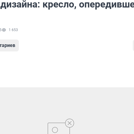
 дизайна: кресло, опередивш
5
1 653
тариев