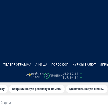
ТЕЛЕПРОГРАММА
АФИША
ГОРОСКОП
КУРСЫ ВАЛЮТ
ИГР
USD 82,17
СЕЙЧАС
0
ПРОБКИ
+16°C
EUR 94,84
еку
Открыли новую развязку в Тюмени
Где начать новую жизнь?
ОЙ ДОМ