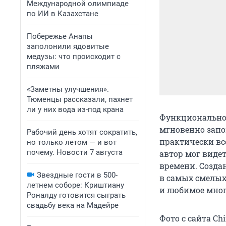
Международной олимпиаде
по ИИ в Казахстане
Побережье Анапы
заполонили ядовитые
медузы: что происходит с
пляжами
«Заметны улучшения».
Тюменцы рассказали, пахнет
ли у них вода из-под крана
Функциональнос
мгновенно запо
Рабочий день хотят сократить,
практически вс
но только летом — и вот
почему. Новости 7 августа
автор мог виде
времени. Созда
Звездные гости в 500-
в самых смелых
летнем соборе: Криштиану
и любимое мног
Роналду готовится сыграть
свадьбу века на Мадейре
Фото с сайта Ch