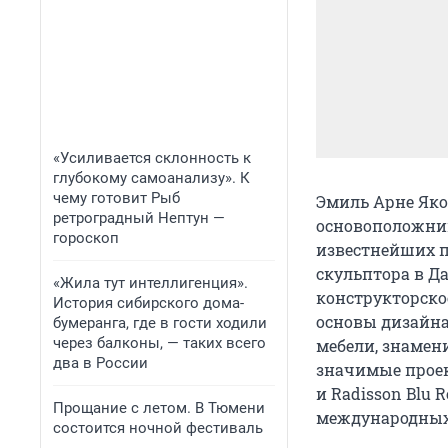
«Усиливается склонность к
глубокому самоанализу». К
чему готовит Рыб
Эмиль Арне Якоб
ретроградный Нептун —
основоположник
гороскоп
известнейших п
скульптора в Да
«Жила тут интеллигенция».
конструкторское
История сибирского дома-
основы дизайна
бумеранга, где в гости ходили
через балконы, — таких всего
мебели, знамен
два в России
значимые проек
и Radisson Blu 
Прощание с летом. В Тюмени
международных 
состоится ночной фестиваль