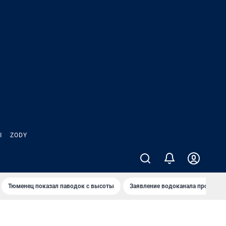
Ы
ZODY
Тюменец показал паводок с высоты
Заявление водоканала про запа