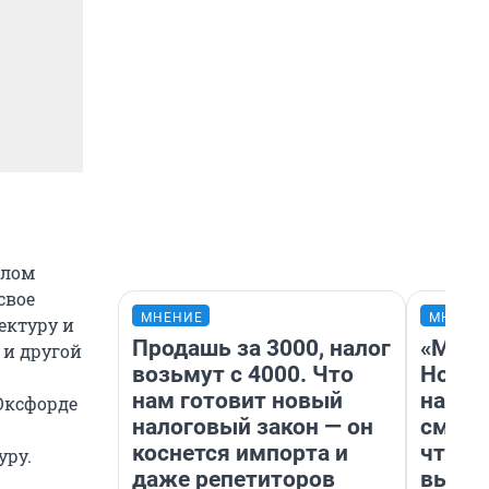
плом
свое
МНЕНИЕ
МНЕНИ
ектуру и
Продашь за 3000, налог
«Мы в
 и другой
возьмут с 4000. Что
Нолан
нам готовит новый
настр
Оксфорде
налоговый закон — он
смотр
коснется импорта и
чтобы
уру.
даже репетиторов
выгля