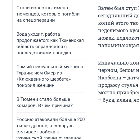
Затем был стул
Стали известны имена
тюменцев, которые погибли
сегодняшний де
на спецоперации
копий этого тв
неделимого кус
Вода уходит, работа
ножек, подлоко
продолжается: как Тюменская
напоминающая 
область справляется с
последствиями паводка
Изначально кон
Самый сексуальный мужчина
черном, белом 
Турции: чем Омер из
Якобсена – дат
«Клюквенного щербета»
продажу стулья
покорил женщин
можно приобрест
В Тюмени стало больше
– бука, клена, 
комаров. В чем причина?
Россию атаковали больше 200
тысяч дронов, а Беларусь
стягивает войска к
украинской границе: главное