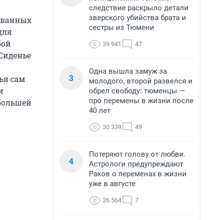
следствие раскрыло детали
зверского убийства брата и
ованных
сестры из Тюмени
для
бой
39 941
47
 Сиденье
Одна вышла замуж за
3
ья сам
молодого, второй развелся и
и
обрел свободу: тюменцы —
про перемены в жизни после
 большей
40 лет
30 339
49
Потеряют голову от любви.
4
Астрологи предупреждают
Раков о переменах в жизни
уже в августе
26 564
7