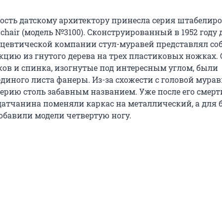
ость датскому архитектору принесла серия штабелир
 chair (модель №3100). Сконструированный в 1952 году 
цевтической компании стул-муравей представлял со
кцию из гнутого дерева на трех пластиковых ножках.
ков и спинка, изогнутые под интересным углом, были
диного листа фанеры. Из-за схожести с головой мурав
серию столь забавным названием. Уже после его смерт
датчанина поменяли каркас на металлический, а для
обавили модели четвертую ногу.