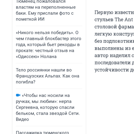
Тюменец пожаловался
властям на переполненные
Первую известн
баки. Ему прислали фото с
стульев The Ant
пометкой ИИ
столовой фарма
«Никого нельзя победить». О
легкую констру
чем главный блокбастер этого
без подлокотни
года, который бьет рекорды в
выполнены из е
прокате: честный отзыв на
автор наделил 
«Одиссею» Нолана
последователи 
устойчивости д
Тело россиянки нашли во
Французских Альпах. Как она
погибла?
«Чтобы нас носили на
ручках, мы любим»: нерпа
Сергеевна, которую спасли
бельком, стала звездой Сети.
Видео
Пассажирка тюменского