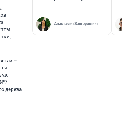
а
нов
из
Анастасия Завгородняя
анты
инки,
ветах –
еры
овую
 №7
го дерева