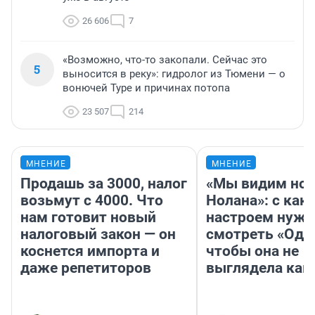
26 606
7
«Возможно, что-то закопали. Сейчас это
5
выносится в реку»: гидролог из Тюмени — о
вонючей Туре и причинах потопа
23 507
214
МНЕНИЕ
МНЕНИЕ
Продашь за 3000, налог
«Мы видим нов
возьмут с 4000. Что
Нолана»: с как
нам готовит новый
настроем нужн
налоговый закон — он
смотреть «Оди
коснется импорта и
чтобы она не
даже репетиторов
выглядела как