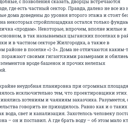
добные, с позволения сказать, дворцы встречаются
де, где есть частный сектор. Правда, далеко не все из 
е дома доведены до уровня второго этажа и стоят без
 на некоторых стройплощадках остался только фунда
ичка «продам». Некоторые, впрочем, вполне жилые и
 основном, в так называемых цыганских поселках в ра
ки и в частном секторе Жилгородка, а также в
м районе в поселке «1-3». Дома не отличаются каким-
 поражают своими гигантскими размерами и обилием
элементов вроде башенок и прочих нелепых
ий.
крайне неудобная планировка при огромных площадях
нялось исключительно тем, что проектировщики этих
инялись хотениям и чаяниям заказчика. Разумеется, 
ельства говорить не приходилось. Равно как и о таких
 вода, свет и канализация. Захотелось человеку пост
она – он и поставил. А где брать воду – об этом мало к