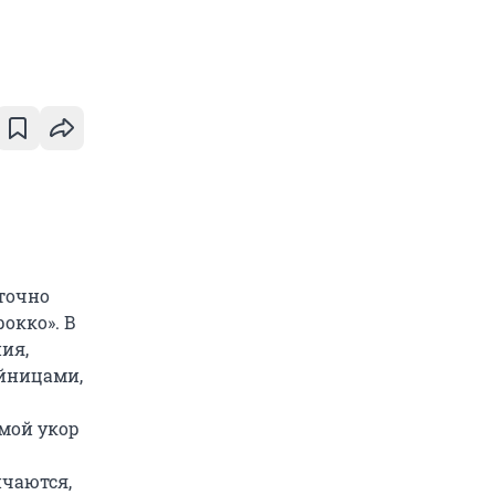
аточно
окко». В
ия,
йницами,
емой укор
ичаются,