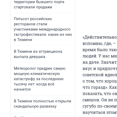
территории бывшего порта
стартовали продажи
Пятьсот российских
ресторанов стали
участниками международного
гастрофестиваля: какие из них
«Действительно,
в Тюмени
вспомню, где, –
время было тако
В Тюмени из аттракциона
людей. У нас м
выпала девушка
на даче. Значит
вкус и предпочт
Метеоролог предрек самую
мощную климатическую
советской идеол
катастрофу за последнюю
о том, что хоро
тысячу лет: когда всё
что горазд». Ка
начнется
показать, что о
смешон. Он не 
В Тюмени полностью открыли
сугубо по-своем
скандальную развязку
научиться этому