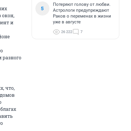
Потеряют голову от любви.
5
них
Астрологи предупреждают
 окон,
Раков о переменах в жизни
уже в августе
мент и
26 222
7
йоне
то
 разного
, что,
 домов
о
 благах
авить
то