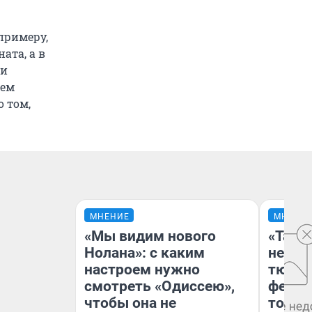
примеру,
ата, а в
 и
чем
 том,
МНЕНИЕ
МНЕНИ
«Мы видим нового
«Тако
Нолана»: с каким
не вид
настроем нужно
тюмен
смотреть «Одиссею»,
фести
чтобы она не
топли