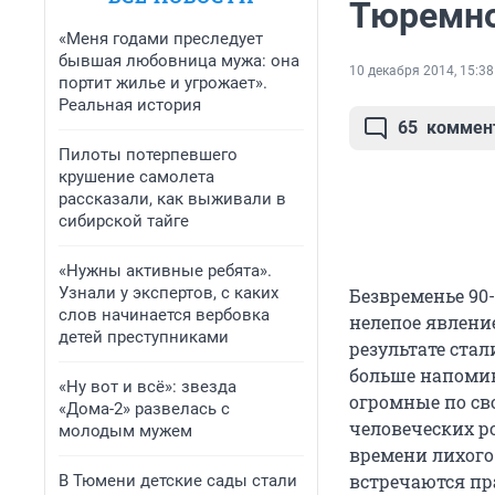
Тюремное
«Меня годами преследует
бывшая любовница мужа: она
10 декабря 2014, 15:38
портит жилье и угрожает».
Реальная история
65
коммен
Пилоты потерпевшего
крушение самолета
рассказали, как выживали в
сибирской тайге
«Нужны активные ребята».
Узнали у экспертов, с каких
Безвременье 90
слов начинается вербовка
нелепое явлени
детей преступниками
результате стал
больше напоми
«Ну вот и всё»: звезда
огромные по св
«Дома-2» развелась с
человеческих р
молодым мужем
времени лихого
встречаются пр
В Тюмени детские сады стали