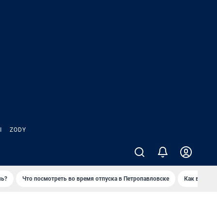
Ы
ZODY
нь?
Что посмотреть во время отпуска в Петропавловске
Как выжива