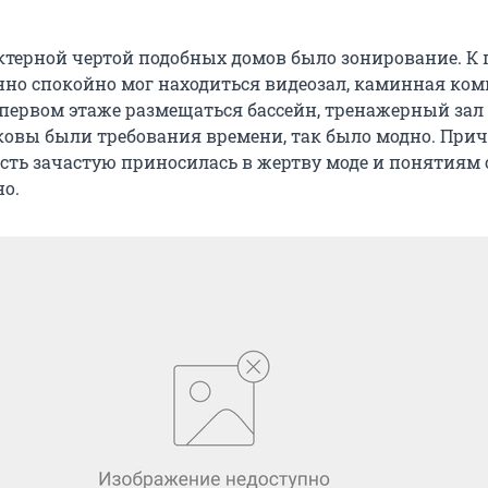
ктерной чертой подобных домов было зонирование. К 
нно спокойно мог находиться видеозал, каминная комн
 первом этаже размещаться бассейн, тренажерный зал
ковы были требования времени, так было модно. При
ть зачастую приносилась в жертву моде и понятиям о
но.