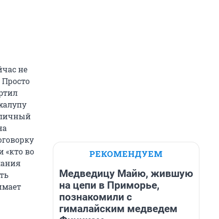
йчас не
– Просто
ортил
 халупу
е личный
на
оговорку
и «кто во
РЕКОМЕНДУЕМ
лания
Медведицу Майю, жившую
ть
на цепи в Приморье,
имает
познакомили с
гималайским медведем