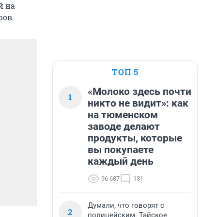
й на
ров.
ТОП 5
«Молоко здесь почти
1
никто не видит»: как
на тюменском
заводе делают
продукты, которые
вы покупаете
каждый день
96 687
131
Думали, что говорят с
2
полицейским. Тайское