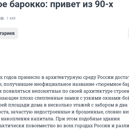
 барокко: привет из 90-х
1 449
тариев
-х годов принесло в архитектурную среду России дост
е, получившее неофициальное название «тюремное бар
и появляться непонятные по своей архитектуре строен
нающие плохо слепленные замки с узкими окнами-бо
оей площади дома в несколько этажей с забором в два
оста, зачастую недостроенные и брошенные, словно н
 накопления капитала. При этом подобные здания
актически повсеместно во всех городах России и разл