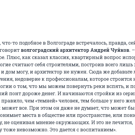
 что-то подобное в Волгограде встречалось, правда, се
 говорит
волгоградский архитектор Андрей Чуйков
. 
е. Плюс, как сказал классик, квартирный вопрос исп
ногие считают себя строителями, построив всего лишь
 и дом могу, и архитектор не нужен. Сюда же добавьт
ения, недоверие к профессионалам, которое строится 
огии о том, что мы можем повернуть реки вспять, и п
ший понт дороже денег. И начинаются стройки из сери
к правило, чем «темней» человек, тем больше у него же
н может все. При этом он даже не думает, что может бы
понимает места в обществе или пространстве, или пон
у, не оценивая мнение окружающих. И это не лечится,
 тоже невозможно. Это дается с воспитанием».