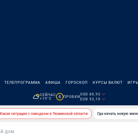
ТЕЛЕПРОГРАММА
АФИША
ГОРОСКОП
КУРСЫ ВАЛЮТ
ИГР
USD 80,93
СЕЙЧАС
4
ПРОБКИ
+19°C
EUR 93,19
Какая ситуация с паводком в Тюменской области
Где начать новую жиз
ОЙ ДОМ