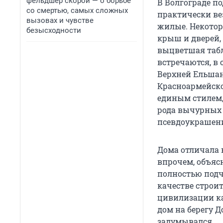
фельдшер скорой — о борьбе
В Волгограде по
со смертью, самых сложных
практически вез
вызовах и чувстве
жилые. Некоторы
безысходности
крыш и дверей,
выцветшая табл
встречаются, в
Верхней Ельшан
Красноармейско
единым стилем,
рода вычурных 
псевдоукрашен
Дома отличала 
впрочем, объяс
полностью подч
качестве строит
цивилизации как
дом на берегу Д
задумывался.