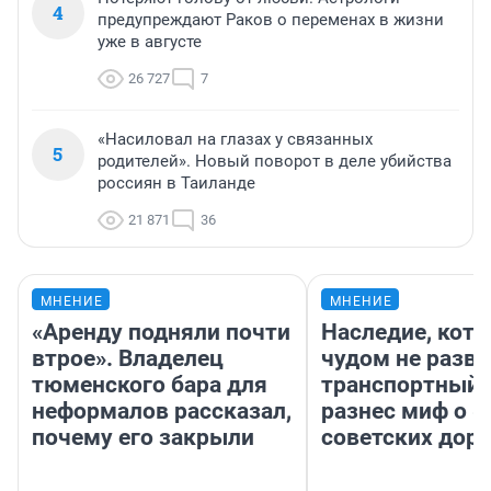
4
предупреждают Раков о переменах в жизни
уже в августе
26 727
7
«Насиловал на глазах у связанных
5
родителей». Новый поворот в деле убийства
россиян в Таиланде
21 871
36
МНЕНИЕ
МНЕНИЕ
«Аренду подняли почти
Наследие, кото
втрое». Владелец
чудом не разва
тюменского бара для
транспортный 
неформалов рассказал,
разнес миф о 
почему его закрыли
советских доро