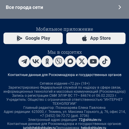
Все города сети
Мобильное приложение
Google Play
App Store
Мы в соцсетях
Контактные данные для Роскомнадзора и государственных органов
Сетевое издание «72.ру» (18+)
Зарегистрировано Федеральной службой по надзору в сфере связи,
информационных технологий и массовых коммуникаций (Роскомнадзор)
Запись о регистрации СМИ ЭЛ № ФС 77– 84674 от 06.02.2023 г.
Учредитель: Общество с ограниченной ответственностью "ИНТЕРНЕТ
ТЕХНОЛОГИИ"
Главный редактор: Познахарева Елена Павловна
Адрес редакции: 625000, г. Тюмень, ул. Максима Горького, д. 76, офис 214,
+7 (3452) 56-72-72 (доб. 3736)
Электронный адрес редакции:
72@shkulev.ru
Контактные данные для Роскомнадзора и государственных органов:
juristchel@shkulev.ru
Техподдержка:
help@shkulev.ru