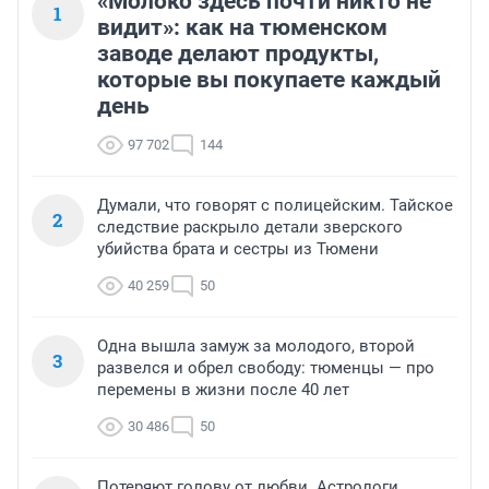
«Молоко здесь почти никто не
1
видит»: как на тюменском
заводе делают продукты,
которые вы покупаете каждый
день
97 702
144
Думали, что говорят с полицейским. Тайское
2
следствие раскрыло детали зверского
убийства брата и сестры из Тюмени
40 259
50
Одна вышла замуж за молодого, второй
3
развелся и обрел свободу: тюменцы — про
перемены в жизни после 40 лет
30 486
50
Потеряют голову от любви. Астрологи