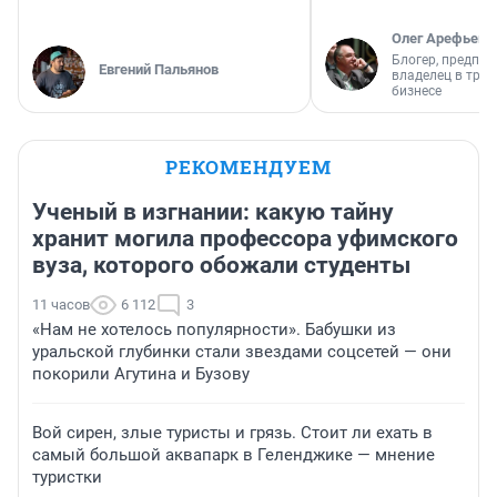
Олег Арефьев
Блогер, предпри
Евгений Пальянов
владелец в тра
бизнесе
РЕКОМЕНДУЕМ
Ученый в изгнании: какую тайну
хранит могила профессора уфимского
вуза, которого обожали студенты
11 часов
6 112
3
«Нам не хотелось популярности». Бабушки из
уральской глубинки стали звездами соцсетей — они
покорили Агутина и Бузову
Вой сирен, злые туристы и грязь. Стоит ли ехать в
самый большой аквапарк в Геленджике — мнение
туристки