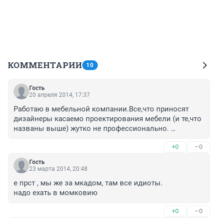
КОММЕНТАРИИ
10
Гость
20 апреля 2014, 17:37
Работаю в мебельной компании.Все,что приносят 
дизайнеры касаемо проектирования мебели (и те,что 
названы выше) жутко не профессионально. 
Надергают идей из журналов. Всегда думаю,вот я 
+0
–0
понимаю,что фигня полная по функционалу (в моей 
области), а что тогда в других частях интерьера?
Гость
23 марта 2014, 20:48
е прст , мы же за мкадом, там все идиоты.

надо ехать в момковию
+0
–0