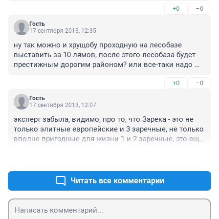
+0
–0
Гость
17 сентября 2013, 12:35
ну так можно и хрущобу проходную на лесобазе 
выставить за 10 лямов, после этого лесобаза будет 
престижным дорогим районом? или все-таки надо 
рейтинг по реальным сделкам делать?
+0
–0
Гость
17 сентября 2013, 12:07
эксперт забыла, видимо, про то, что Зарека - это не 
только элитные европейские и 3 заречные, не только 
вполне пригодные для жизни 1 и 2 заречные, это еще 
и Ватутина, и СМП, где действительно ничего, кроме 
+0
–0
пары маршруток, не ездит, и Мыс, и ММС, и 
цыганские наркоманские домики возле биофака, и 
все это, по мнению С.Б., перспективные районы? 
Читать все комментарии
мдаааааааааааа