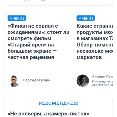
МНЕНИЕ
МНЕНИЕ
«Финал не совпал с
Какие странны
ожиданиями»: стоит ли
продукты можн
смотреть фильм
в магазинах Та
«Старый орел» на
Обзор тюменки
большом экране —
несколько мес
честная рецензия
маркетов
Аксиния Петро
Надежда Губарь
Руководитель м
агентства в Тю
РЕКОМЕНДУЕМ
«Не вольеры, а камеры пыток»: