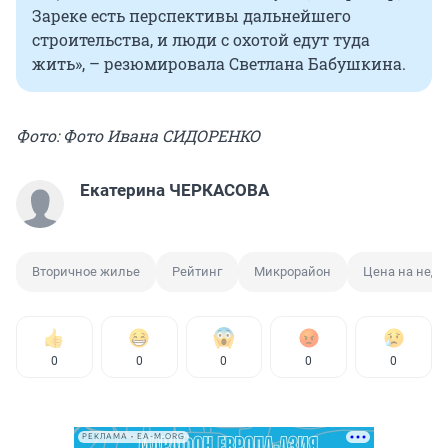
Зареке есть перспективы дальнейшего
строительства, и люди с охотой едут туда
жить», – резюмировала Светлана Бабушкина.
Фото: Фото Ивана СИДОРЕНКО
Екатерина ЧЕРКАСОВА
Вторичное жилье
Рейтинг
Микрорайон
Цена на нед
0
0
0
0
0
РЕКЛАМА • EA-M.ORG