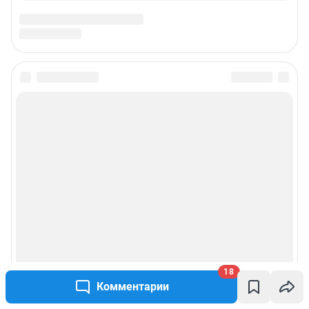
Связаться с отделом продаж: +7 (3452) 56-72-72 доб. 3335,
yuliya.latypova@shkulev.ru
Редакция сайта не несет ответственности за достоверность
информации, содержащейся в рекламных объявлениях.
Особенности эксплуатации (использования) веб-портала регулируются:
Руководством пользователя
Описанием функциональных характеристик ПО
Условиями использования веб-портала и политикой
конфиденциальности персональных данных
Веб-портал распространяется в виде интернет-сервиса, специальные
действия по установке на стороне пользователя не требуются
Политика использования cookies
Рекомендательные системы
Пользовательское соглашение сервиса «Подписка без баннерной
рекламы»
18
Комментарии