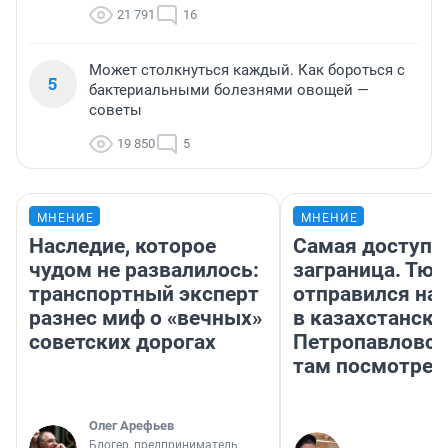
21 791
16
Может столкнуться каждый. Как бороться с
5
бактериальными болезнями овощей —
советы
19 850
5
МНЕНИЕ
МНЕНИЕ
Наследие, которое
Самая доступн
чудом не развалилось:
заграница. Тю
транспортный эксперт
отправился на
разнес миф о «вечных»
в казахстански
советских дорогах
Петропавловск
там посмотрет
Олег Арефьев
Блогер, предприниматель,