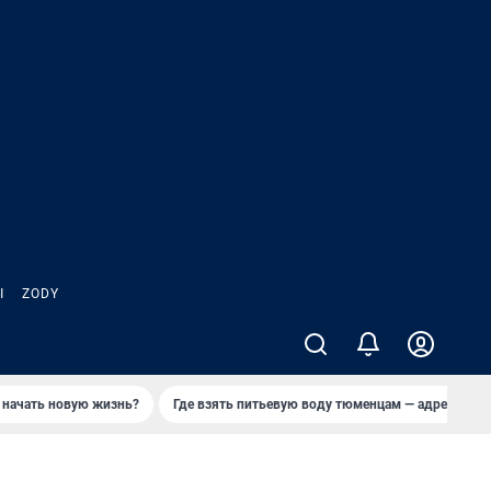
Ы
ZODY
 начать новую жизнь?
Где взять питьевую воду тюменцам — адреса