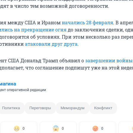
одят в число тем возможной договоренности.
вия между США и Ираном
начались 28 февраля
. В апре
ились на прекращение огня
до заключения сделки, од
договорится об условиях. При этом несколько раз пер
ротивники
атаковали друг друга
.
ент США Дональд Трамп объявил о
завершении войны
едполагает, что соглашение подпишут уже на этой неде
магина
ент оперативной редакции
Политика
Переговоры
Меморандум
Конфликт
0
0
0