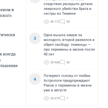
следствие раскрыло детали
зверского убийства брата и
аном и
сестры из Тюмени
нского
40 172
50
ктически
Одна вышла замуж за
3
молодого, второй развелся и
обрел свободу: тюменцы —
про перемены в жизни после
я всегда
40 лет
а
30 448
50
оглашение
Потеряют голову от любви.
4
Астрологи предупреждают
Раков о переменах в жизни
уже в августе
26 679
7