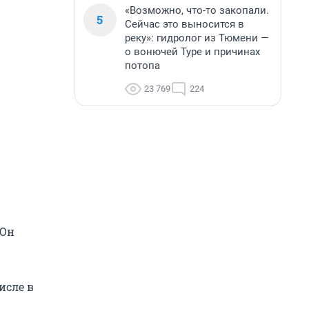
«Возможно, что-то закопали.
5
Сейчас это выносится в
реку»: гидролог из Тюмени —
о вонючей Туре и причинах
потопа
23 769
224
 Он
исле в