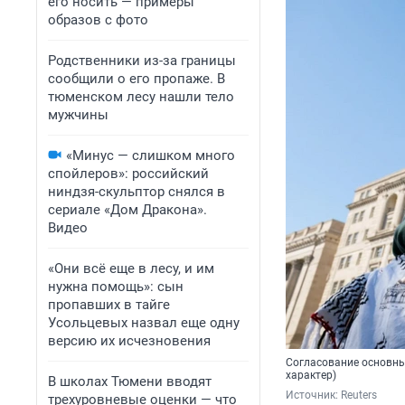
его носить — примеры
образов с фото
Родственники из-за границы
сообщили о его пропаже. В
тюменском лесу нашли тело
мужчины
«Минус — слишком много
спойлеров»: российский
ниндзя-скульптор снялся в
сериале «Дом Дракона».
Видео
«Они всё еще в лесу, и им
нужна помощь»: сын
пропавших в тайге
Усольцевых назвал еще одну
версию их исчезновения
Согласование основны
характер)
В школах Тюмени вводят
Источник: 
Reuters
трехуровневые оценки — что