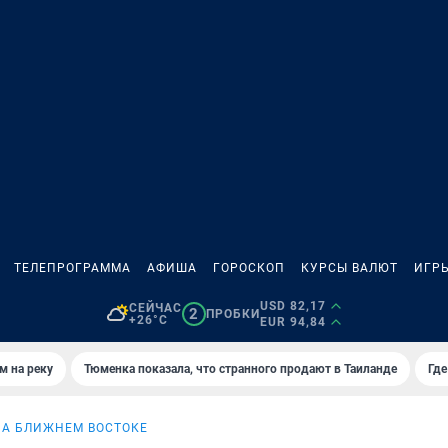
ТЕЛЕПРОГРАММА
АФИША
ГОРОСКОП
КУРСЫ ВАЛЮТ
ИГР
USD 82,17
СЕЙЧАС
2
ПРОБКИ
+26°C
EUR 94,84
м на реку
Тюменка показала, что странного продают в Таиланде
Где
НА БЛИЖНЕМ ВОСТОКЕ