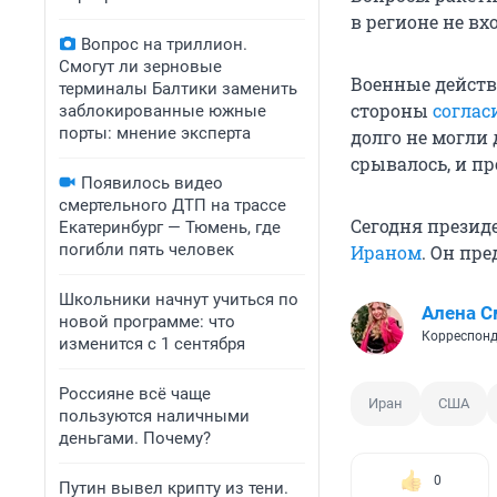
в регионе не вх
Вопрос на триллион.
Смогут ли зерновые
Военные дейст
терминалы Балтики заменить
стороны
соглас
заблокированные южные
порты: мнение эксперта
долго не могли 
срывалось, и п
Появилось видео
смертельного ДТП на трассе
Сегодня презид
Екатеринбург — Тюмень, где
погибли пять человек
Ираном
. Он пр
Школьники начнут учиться по
Алена С
новой программе: что
Корреспонд
изменится с 1 сентября
Россияне всё чаще
Иран
США
пользуются наличными
деньгами. Почему?
0
Путин вывел крипту из тени.