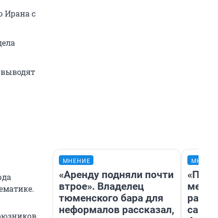
 Ирана с
дела
 выводят
МНЕНИЕ
МНЕНИ
«Аренду подняли почти
«Поку
рда
втрое». Владелец
мешке
ематике.
тюменского бара для
расска
неформалов рассказал,
самом
союзников