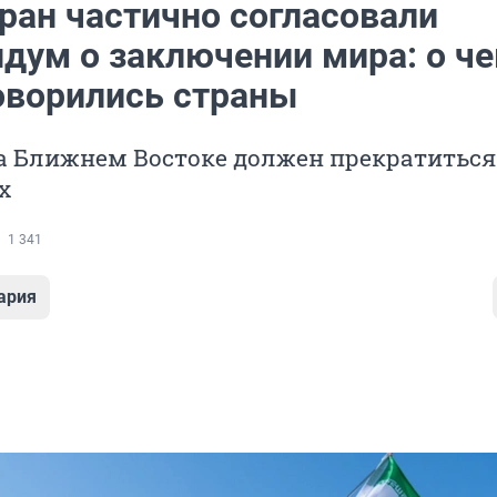
ран частично согласовали
дум о заключении мира: о ч
оворились страны
а Ближнем Востоке должен прекратиться
х
1 341
ария