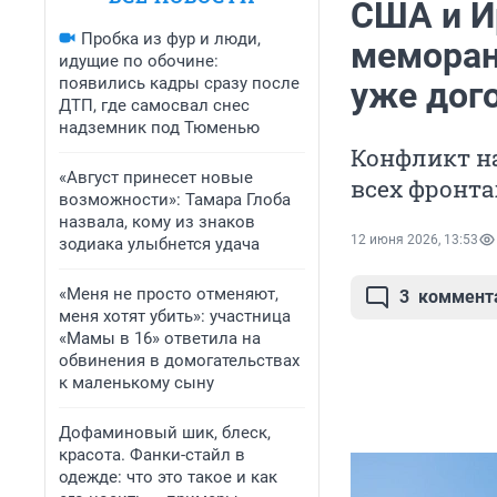
США и И
Пробка из фур и люди,
меморан
идущие по обочине:
появились кадры сразу после
уже дог
ДТП, где самосвал снес
надземник под Тюменью
Конфликт н
«Август принесет новые
всех фронта
возможности»: Тамара Глоба
назвала, кому из знаков
12 июня 2026, 13:53
зодиака улыбнется удача
«Меня не просто отменяют,
3
коммент
меня хотят убить»: участница
«Мамы в 16» ответила на
обвинения в домогательствах
к маленькому сыну
Дофаминовый шик, блеск,
красота. Фанки-стайл в
одежде: что это такое и как