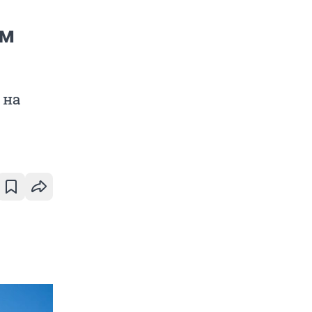
ем
 на