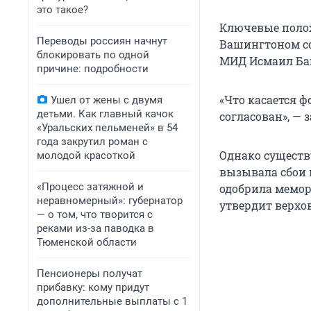
это такое?
Ключевые поло
Переводы россиян начнут
Вашингтоном со
блокировать по одной
МИД Исмаил Бага
причине: подробности
«Что касается 
Ушел от жены с двумя
детьми. Как главный качок
согласован», — 
«Уральских пельменей» в 54
года закрутил роман с
Однако существ
молодой красоткой
вызывала сбои 
«Процесс затяжной и
одобрила мемор
неравномерный»: губернатор
утвердит верхо
— о том, что творится с
реками из-за паводка в
Тюменской области
Пенсионеры получат
прибавку: кому придут
дополнительные выплаты с 1