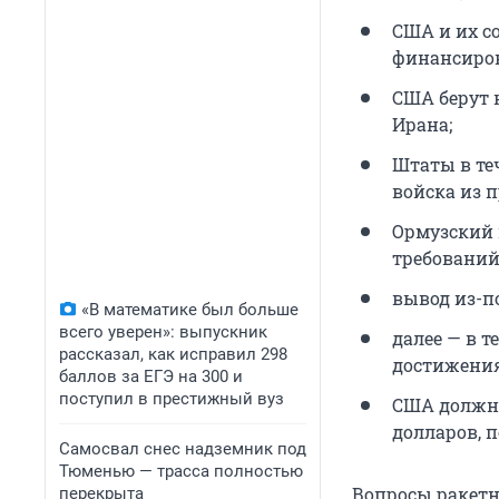
США и их с
финансиров
США берут 
Ирана;
Штаты в те
войска из 
Ормузский 
требований
вывод из-п
«В математике был больше
всего уверен»: выпускник
далее — в 
рассказал, как исправил 298
достижения
баллов за ЕГЭ на 300 и
поступил в престижный вуз
США должны
долларов, 
Самосвал снес надземник под
Тюменью — трасса полностью
Вопросы ракетн
перекрыта