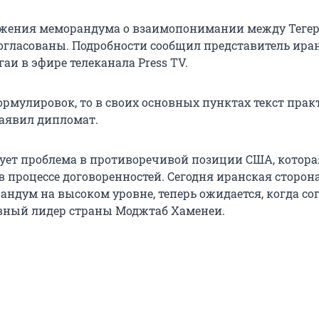
жения меморандума о взаимопонимании между Тегер
гласованы. Подробности сообщил представитель ира
и в эфире телеканала Press TV.
формулировок, то в своих основных пунктах текст пра
заявил дипломат.
ует проблема в противоречивой позиции США, котора
в процессе договоренностей. Сегодня иранская сторон
андум на высоком уровне, теперь ожидается, когда с
вный лидер страны Моджтаб Хаменеи.