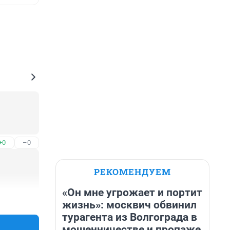
+0
–0
РЕКОМЕНДУЕМ
«Он мне угрожает и портит
+0
–0
жизнь»: москвич обвинил
турагента из Волгограда в
мошенничестве и пропаже