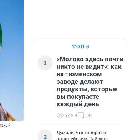
ТОП 5
«Молоко здесь почти
1
никто не видит»: как
на тюменском
заводе делают
продукты, которые
вы покупаете
каждый день
97 614
144
тивный
Думали, что говорят с
2
полицейским. Тайское