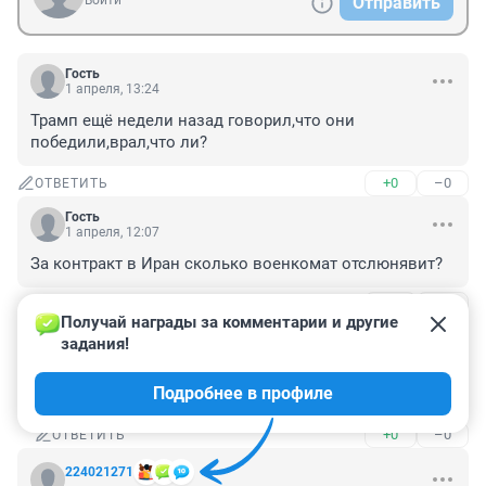
Войти
Отправить
Гость
1 апреля, 13:24
Трамп ещё недели назад говорил,что они 
победили,врал,что ли?
+0
–0
ОТВЕТИТЬ
Гость
1 апреля, 12:07
За контракт в Иран сколько военкомат отслюнявит?
+0
–0
ОТВЕТИТЬ
1
Получай награды за комментарии и другие 
задания!
Гость
1 апреля, 14:12
Подробнее в профиле
вроде бы как обещают 72 гурии
+0
–0
ОТВЕТИТЬ
224021271