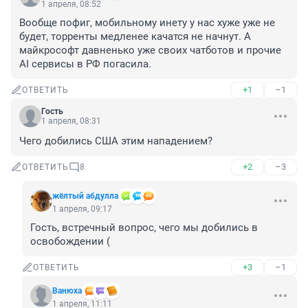
1 апреля, 08:52
Вообще пофиг, мобильному инету у нас хуже уже не 
будет, торренты медленее качатся не начнут. А 
майкрософт давненько уже своих чатботов и прочие 
AI сервисы в РФ погасила.
+1
–1
ОТВЕТИТЬ
Гость
1 апреля, 08:31
Чего добились США этим нападением?
+2
–3
ОТВЕТИТЬ
8
жёлтый абдулла
1 апреля, 09:17
Гость, встречный вопрос, чего мы добились в 
освобождении (
+3
–1
ОТВЕТИТЬ
Вaнюха
1 апреля, 11:11