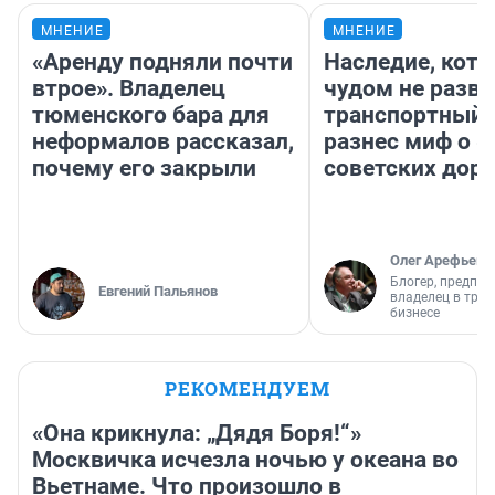
МНЕНИЕ
МНЕНИЕ
«Аренду подняли почти
Наследие, кото
втрое». Владелец
чудом не разва
тюменского бара для
транспортный 
неформалов рассказал,
разнес миф о 
почему его закрыли
советских доро
Олег Арефьев
Блогер, предпри
Евгений Пальянов
владелец в тра
бизнесе
РЕКОМЕНДУЕМ
«Она крикнула: „Дядя Боря!“»
Москвичка исчезла ночью у океана во
Вьетнаме. Что произошло в