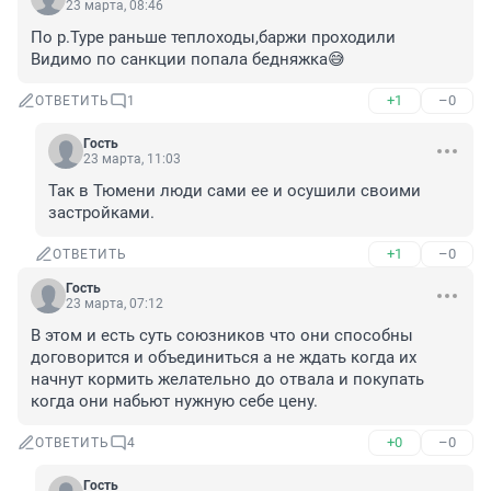
23 марта, 08:46
По р.Туре раньше теплоходы,баржи проходили 
Видимо по санкции попала бедняжка😅
+1
–0
ОТВЕТИТЬ
1
Гость
23 марта, 11:03
Так в Тюмени люди сами ее и осушили своими 
застройками.
+1
–0
ОТВЕТИТЬ
Гость
23 марта, 07:12
В этом и есть суть союзников что они способны 
договорится и объединиться а не ждать когда их 
начнут кормить желательно до отвала и покупать 
когда они набьют нужную себе цену.
+0
–0
ОТВЕТИТЬ
4
Гость