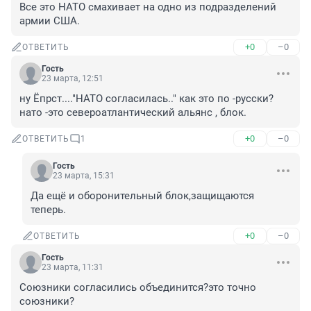
Все это НАТО смахивает на одно из подразделений 
армии США.
+0
–0
ОТВЕТИТЬ
Гость
23 марта, 12:51
ну Ёпрст...."НАТО согласилась.." как это по -русски? 
нато -это североатлантический альянс , блок.
+0
–0
ОТВЕТИТЬ
1
Гость
23 марта, 15:31
Да ещё и оборонительный блок,защищаются 
теперь.
+0
–0
ОТВЕТИТЬ
Гость
23 марта, 11:31
Союзники согласились объединится?это точно 
союзники?