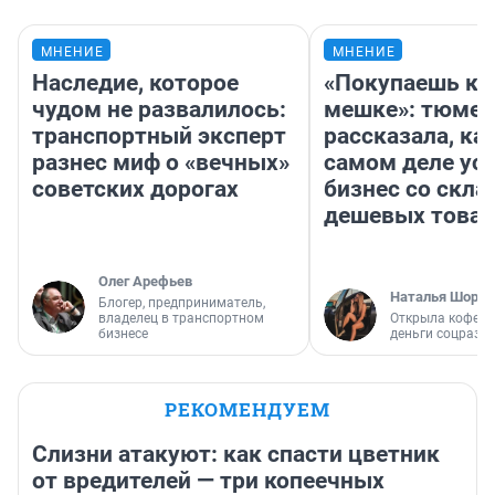
МНЕНИЕ
МНЕНИЕ
Наследие, которое
«Покупаешь ко
чудом не развалилось:
мешке»: тюмен
транспортный эксперт
рассказала, как
разнес миф о «вечных»
самом деле ус
советских дорогах
бизнес со скл
дешевых това
Олег Арефьев
Наталья Шорох
Блогер, предприниматель,
владелец в транспортном
Открыла кофейн
бизнесе
деньги соцразв
РЕКОМЕНДУЕМ
Слизни атакуют: как спасти цветник
от вредителей — три копеечных