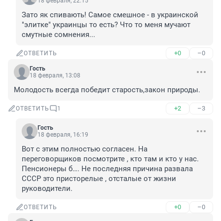
18 февраля, 22:15
Зато як спивають! Самое смешное - в украинской 
"элитке" украинцы то есть? Что то меня мучают 
смутные сомнения...
+0
–0
ОТВЕТИТЬ
Гость
18 февраля, 13:08
Молодость всегда победит старость,закон природы.
+2
–3
ОТВЕТИТЬ
1
Гость
18 февраля, 16:19
Вот с этим полностью согласен. На 
переговорщиков посмотрите , кто там и кто у нас. 
Пенсионеры б…. Не последняя причина развала 
СССР это присторелые , отсталые от жизни 
руководители.
+0
–0
ОТВЕТИТЬ