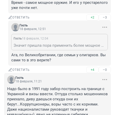
Время - самое мощное оружие. И его у престарелого 
уже почти нет.
+2
–3
ОТВЕТИТЬ
Гость
18 февраля, 12:51
Гость
18 февраля, 12:04
Значит пришла пора применить более мощное оружие.
Ага, по Великобритании, где семьи у олигархов. Вы 
сами то в это верите?
+4
–0
ОТВЕТИТЬ
Гость
18 февраля, 11:21
Надо было в 1991 году забор построить на границе с 
Украиной и визы ввести. Оттуда столько мошенников 
приехало, диву даешься откуда они их 
берут...Коррупционеры, воры часто с их корнями. 
Даже националистами руководят ткачуки и 
маваши(ницы), явно не коренные сибиряки...