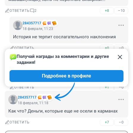
+8
–10
ОТВЕТИТЬ
2
284357717
18 февраля, 11:23
История не терпит сослагательного наклонения
+0
–0
ОТВЕТИТЬ
Получай награды за комментарии и другие 
Гость
18 февраля, 12:31
задания!
Знаешь в чем сходство между тобой и креветкой? В 
Подробнее в профиле
голове у вас одно и тоже.
+1
–0
ОТВЕТИТЬ
284357717
18 февраля, 11:18
Как что? Деньги, которые еще не осели в карманах
+7
–0
ОТВЕТИТЬ