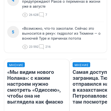
предупреждают Раков о переменах в жизни
уже в августе
26 628
7
«Возможно, что-то закопали. Сейчас это
5
выносится в реку»: гидролог из Тюмени — о
вонючей Туре и причинах потопа
23 592
216
МНЕНИЕ
МНЕНИЕ
«Мы видим нового
Самая доступн
Нолана»: с каким
заграница. Тю
настроем нужно
отправился на
смотреть «Одиссею»,
в казахстански
чтобы она не
Петропавловск
выглядела как фиаско
там посмотрет