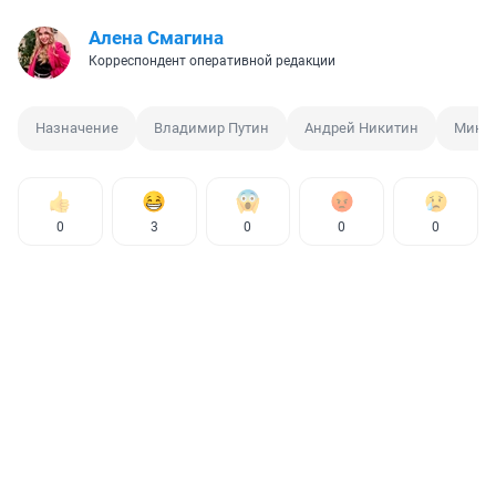
Алена Смагина
Корреспондент оперативной редакции
Назначение
Владимир Путин
Андрей Никитин
Минт
0
3
0
0
0