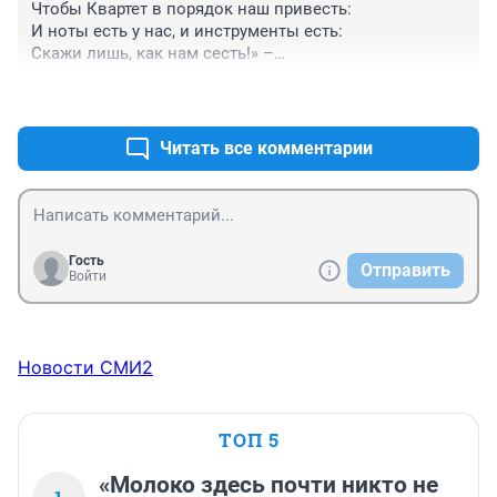
Чтобы Квартет в порядок наш привесть:

И ноты есть у нас, и инструменты есть:

Скажи лишь, как нам сесть!» –

«Чтоб музыкантом быть, так надобно уменье

+6
–1
И уши ваших понежней»,

Им отвечает Соловей:

«А вы, друзья, как ни садитесь,

Читать все комментарии
Всё в музыканты не годитесь».
Гость
Отправить
Войти
Новости СМИ2
ТОП 5
«Молоко здесь почти никто не