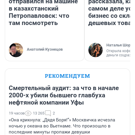
отправился на машине
рассказала, как
в казахстанский
самом деле ус
Петропавловск: что
бизнес со скл
там посмотреть
дешевых това
Наталья Шорох
Анатолий Кузнецов
Открыла кофейн
деньги соцразв
РЕКОМЕНДУЕМ
Смертельный аудит: за что в начале
2000-х убили бывшего главбуха
нефтяной компании Уфы
19 часов
13 265
2
«Она крикнула: „Дядя Боря!“» Москвичка исчезла
ночью у океана во Вьетнаме. Что произошло в
последние минуты пропажи девушки