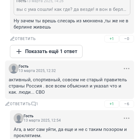
Гость
13 марта 2025, 14:26
вы с ума сошли! как где? да везде! я вон в берлине уже больше 20 лет а они до сих пор не говорят по русски и даже в школе я от злости на них даже на работу отказываюсъ ходить что бы им всем было бы только хуже этих нацистов надо призвать к ответу я их всех выведу на чистую воду
Ну зачем ты врешь слесарь из мюнхена ,ты же не в 
берлине живешь
+1
–0
ОТВЕТИТЬ
Показать ещё 1 ответ
Гость
13 марта 2025, 12:32
активный, спортивный, совсем не старый правитель 
страны Россия . все всем объяснил и указал что и 
как. люди... СВО
+1
–6
ОТВЕТИТЬ
1
Гость
13 марта 2025, 12:54
Ага, а мог сам уйти, да еще и не с таким позором и 
проклятием.