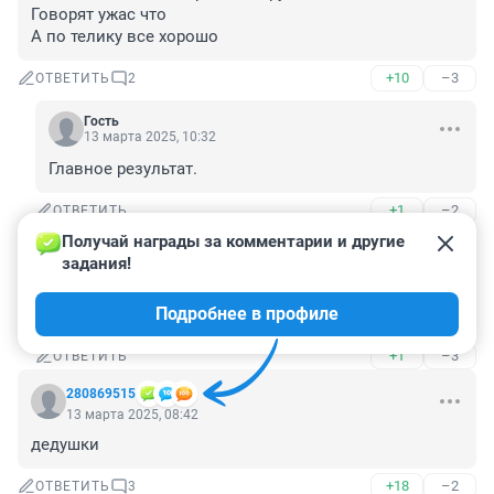
Говорят ужас что

А по телику все хорошо
+10
–3
ОТВЕТИТЬ
2
Гость
13 марта 2025, 10:32
Главное результат.
+1
–2
ОТВЕТИТЬ
Получай награды за комментарии и другие 
Гость
13 марта 2025, 10:47
задания!
Говорят,что ВСУ хотят по этой трубе до Уренгоя 
Подробнее в профиле
дойти,а в Европу так уже трубный маршрут открыт.
+1
–3
ОТВЕТИТЬ
280869515
13 марта 2025, 08:42
дедушки
+18
–2
ОТВЕТИТЬ
3