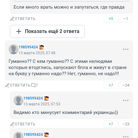
Если много врать можно и запутаться, где правда
+9
–1
ОТВЕТИТЬ
Показать ещё 2 ответа
198595424
13 марта 2025, 07:48
Гуманно?? С кем гуманно?? С этими нелюдями 
которые вторглись, запускают бпла и живут в стране 
на букву у гуманно надо?? Нет, гуманно, не надо!!!
+7
–24
ОТВЕТИТЬ
7
198595424
13 марта 2025, 07:53
Видимо кто минусует комментарий украинцы))
+7
–23
ОТВЕТИТЬ
198595424