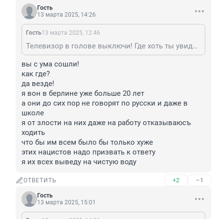
Гость
13 марта 2025, 14:26
Гость
13 марта 2025, 12:46
Телевизор в голове выключи! Где хоть ты увидел нацизм в Европе?
вы с ума сошли!

как где?

да везде!

я вон в берлине уже больше 20 лет 

а они до сих пор не говорят по русски и даже в 
школе 

я от злости на них даже на работу отказываюсъ 
ходить 

что бы им всем было бы только хуже 

этих нацистов надо призвать к ответу 

я их всех выведу на чистую воду
+2
–1
ОТВЕТИТЬ
Гость
13 марта 2025, 15:01