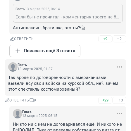
Гость
13 марта 2025, 06:14
Если бы не прочитал - комментария твоего не было бы! Читал и радовался, брехло бессовестное!
Антиплаксин, братишка, это ты?🤔
+9
–2
ОТВЕТИТЬ
Показать ещё 3 ответа
Гость
13 марта 2025, 01:37
Так вроде по договоренности с американцами 
вывели всу свои войска из курской обл., не?..зачем 
этот спектакль костюмированый?
+29
–10
ОТВЕТИТЬ
9
Гость
13 марта 2025, 06:15
Ни кто ни с кем не договаривался ещё! И никого не 
ВЫВОДИЛ. Тикают впереди собственного визга от 