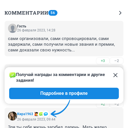
КОММЕНТАРИИ
56
Гость
26 февраля 2023, 14:28
сами организовали, сами спровоцировали, сами 
задержали, сами получили новые звания и премии, 
сами доказали свою нужность...
+3
–2
Гость
26 февраля 2023, 12:33
Получай награды за комментарии и другие 
задания!
Уверен, что парень рос нормальным пацаном и им 
останется. Это всё ситуация, которой не должно было 
Подробнее в профиле
случиться его к этому подтолкнула.
+2
–2
Кира1963
26 февраля 2023, 09:44
Зря ты себе жизнь загубил, парень . Мать жалко . 