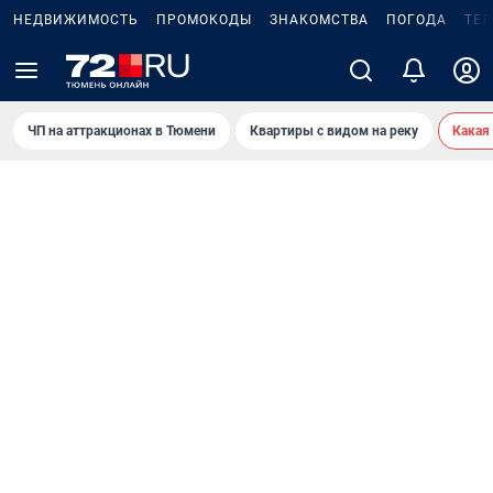
НЕДВИЖИМОСТЬ
ПРОМОКОДЫ
ЗНАКОМСТВА
ПОГОДА
ТЕ
ЧП на аттракционах в Тюмени
Квартиры с видом на реку
Какая