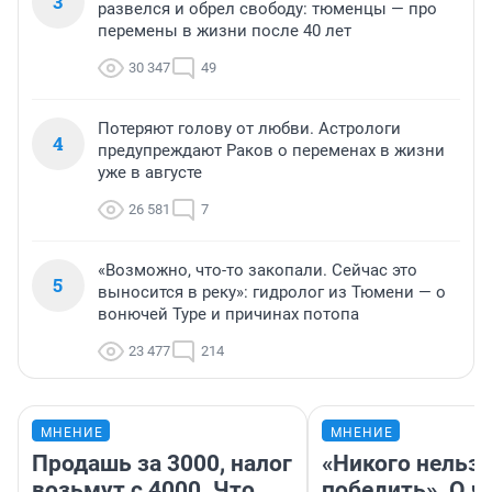
3
развелся и обрел свободу: тюменцы — про
перемены в жизни после 40 лет
30 347
49
Потеряют голову от любви. Астрологи
4
предупреждают Раков о переменах в жизни
уже в августе
26 581
7
«Возможно, что-то закопали. Сейчас это
5
выносится в реку»: гидролог из Тюмени — о
вонючей Туре и причинах потопа
23 477
214
МНЕНИЕ
МНЕНИЕ
Продашь за 3000, налог
«Никого нельз
возьмут с 4000. Что
победить». О ч