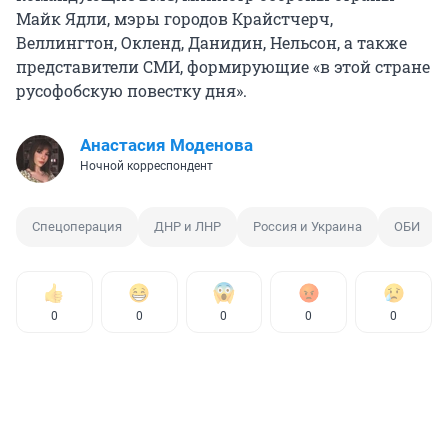
Майк Ядли, мэры городов Крайстчерч,
Веллингтон, Окленд, Данидин, Нельсон, а также
представители СМИ, формирующие «в этой стране
русофобскую повестку дня».
Анастасия Моденова
Ночной корреспондент
Спецоперация
ДНР и ЛНР
Россия и Украина
ОБИ
0
0
0
0
0