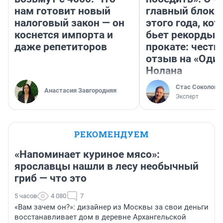
нам готовит новый
главный блокб
налоговый закон — он
этого года, ко
коснется импорта и
бьет рекорды 
даже репетиторов
прокате: честн
отзыв на «Оди
Нолана
Стас Соколов
Анастасия Завгородняя
Эксперт
РЕКОМЕНДУЕМ
«Напоминает куриное мясо»:
ярославцы нашли в лесу необычный
гриб — что это
5 часов
4 080
7
«Вам зачем он?»: дизайнер из Москвы за свои деньги
восстанавливает дом в деревне Архангельской