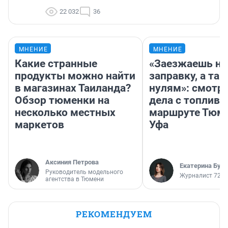
22 032
36
МНЕНИЕ
МНЕНИЕ
Какие странные
«Заезжаешь на
продукты можно найти
заправку, а там
в магазинах Таиланда?
нулям»: смотри
Обзор тюменки на
дела с топливо
несколько местных
маршруте Тюм
маркетов
Уфа
Аксиния Петрова
Екатерина Бур
Руководитель модельного
Журналист 72.R
агентства в Тюмени
РЕКОМЕНДУЕМ