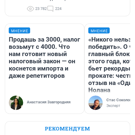
23 782
224
МНЕНИЕ
МНЕНИЕ
Продашь за 3000, налог
«Никого нельз
возьмут с 4000. Что
победить». О ч
нам готовит новый
главный блокб
налоговый закон — он
этого года, ко
коснется импорта и
бьет рекорды 
даже репетиторов
прокате: честн
отзыв на «Оди
Нолана
Стас Соколов
Анастасия Завгородняя
Эксперт
РЕКОМЕНДУЕМ