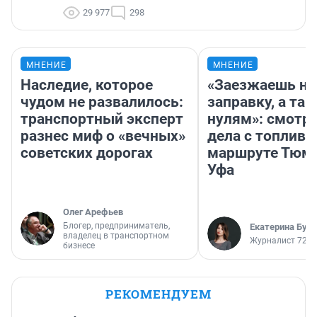
29 977
298
МНЕНИЕ
МНЕНИЕ
Наследие, которое
«Заезжаешь на
чудом не развалилось:
заправку, а там
транспортный эксперт
нулям»: смотри
разнес миф о «вечных»
дела с топливо
советских дорогах
маршруте Тюм
Уфа
Олег Арефьев
Блогер, предприниматель,
Екатерина Бур
владелец в транспортном
Журналист 72.R
бизнесе
РЕКОМЕНДУЕМ