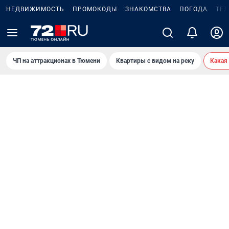
НЕДВИЖИМОСТЬ
ПРОМОКОДЫ
ЗНАКОМСТВА
ПОГОДА
ТЕ
ЧП на аттракционах в Тюмени
Квартиры с видом на реку
Какая