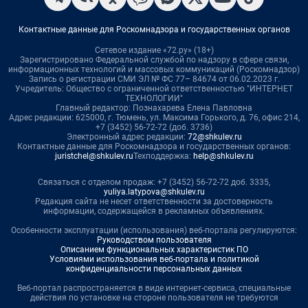
Контактные данные для Роскомнадзора и государственных органов
Сетевое издание «72.ру» (18+)
Зарегистрировано Федеральной службой по надзору в сфере связи,
информационных технологий и массовых коммуникаций (Роскомнадзор)
Запись о регистрации СМИ ЭЛ № ФС 77– 84674 от 06.02.2023 г.
Учредитель: Общество с ограниченной ответственностью "ИНТЕРНЕТ
ТЕХНОЛОГИИ"
Главный редактор: Познахарева Елена Павловна
Адрес редакции: 625000, г. Тюмень, ул. Максима Горького, д. 76, офис 214,
+7 (3452) 56-72-72 (доб. 3736)
Электронный адрес редакции:
72@shkulev.ru
Контактные данные для Роскомнадзора и государственных органов:
juristchel@shkulev.ru
Техподдержка:
help@shkulev.ru
Связаться с отделом продаж: +7 (3452) 56-72-72 доб. 3335,
yuliya.latypova@shkulev.ru
Редакция сайта не несет ответственности за достоверность
информации, содержащейся в рекламных объявлениях.
Особенности эксплуатации (использования) веб-портала регулируются:
Руководством пользователя
Описанием функциональных характеристик ПО
Условиями использования веб-портала и политикой
конфиденциальности персональных данных
Веб-портал распространяется в виде интернет-сервиса, специальные
действия по установке на стороне пользователя не требуются