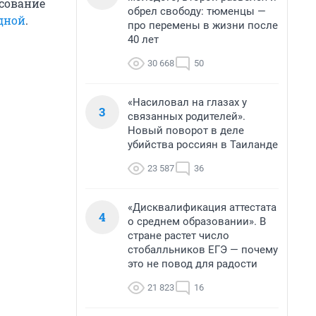
осование
обрел свободу: тюменцы —
одной
.
про перемены в жизни после
40 лет
30 668
50
«Насиловал на глазах у
3
связанных родителей».
Новый поворот в деле
убийства россиян в Таиланде
23 587
36
«Дисквалификация аттестата
4
о среднем образовании». В
стране растет число
стобалльников ЕГЭ — почему
это не повод для радости
21 823
16