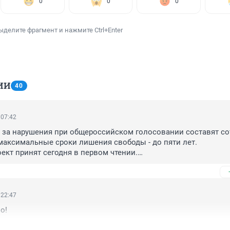
0
0
0
ыделите фрагмент и нажмите Ctrl+Enter
ИИ
40
 07:42
ы за нарушения при общероссийском голосовании составят со
 максимальные сроки лишения свободы - до пяти лет.

ект принят сегодня в первом чтении.

голосование – это специальная процедура, итоги которой буд
ем вступления в силу изменений в Конституцию. При этом 
 за нарушения в ходе проведения общероссийского голосован
 22:47
. 

о!
предлагается внести изменения в ст. 141 «Воспрепятствовани