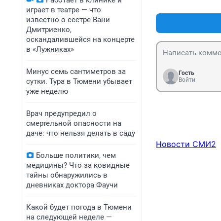
Работает в клинике и
осуществлению и
играет в театре — что
«Фальсификация 
известно о сестре Вани
«Фальсификация 
Дмитриенко,
избирательного 
оскандалившейся на концерте
Наказания, пред
в «Лужниках»
при общероссий
Минус семь сантиметров за
Гость
Войти
сутки. Тура в Тюмени убывает
уже неделю
Врач предупредил о
смертельной опасности на
даче: что нельзя делать в саду
Новости СМИ2
Больше политики, чем
медицины? Что за ковидные
тайны обнаружились в
дневниках доктора Фаучи
Какой будет погода в Тюмени
на следующей неделе —