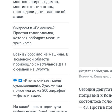
многоквартирных домов,
многие охватил огонь,
пострадали дети: главное об
атаке
Сыграем в «Ромашку»?
Простая головоломка,
которая взбодрит мозг не
хуже кофе
Всех выбросило из машины. В
Тюменской области
произошло смертельное ДТП
с семьей из Сургута
Депутаты обсуждали о
Источник: 
Duma.gov.ru
«Кто-то считает меня
сумасшедшей». Художница
Сегодня депута
приютила дома 200 жирафов
поправки к Кон
— фото и видео
состоялось гол
На какой срок отодвинули
— 43. Против по
реформу семейной ипотеки: в