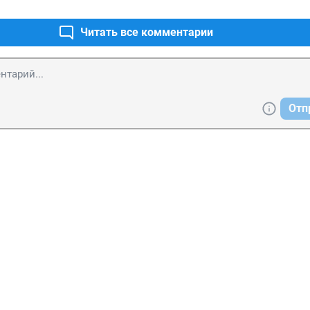
збирательных прав или работе избирательных комиссий», ст. 
избирательных документов, документов референдума», ст. 142
Читать все комментарии
итогов голосования», ст. 142.2 «Незаконные выдача и получе
бюллетеня, бюллетеня для голосования на референдуме» УК Р
усмотренные этими статьями, будут распространяться и на на
ском голосовании.
Отп