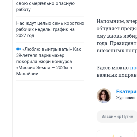
свою смертельно опасную
работу
Напомним, вчер
Нас ждут целых семь коротких
обнуляет преды
рабочих недель: график на
ему вновь избир
2027 год
года. Президент
«Люблю выигрывать!» Как
внесенных попр
39-летняя парикмахер
покорила жюри конкурса
Здесь можно
пр
«Миссис Земля — 2026» в
Малайзии
важных попра
Екатери
Журналист 
Владимир Путин