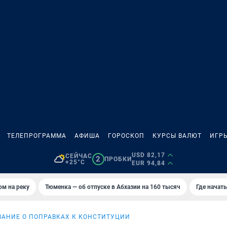
ТЕЛЕПРОГРАММА
АФИША
ГОРОСКОП
КУРСЫ ВАЛЮТ
ИГР
USD 82,17
СЕЙЧАС
2
ПРОБКИ
+25°C
EUR 94,84
ом на реку
Тюменка — об отпуске в Абхазии на 160 тысяч
Где начат
ВАНИЕ О ПОПРАВКАХ К КОНСТИТУЦИИ