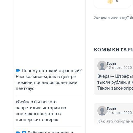
0
Увидели опечатку? В
КОММЕНТАР
Гость
12 марта 2020,
Почему он такой странный?
Вчера;--- Штраф
Рассказываем, как в центре
тысяч рублей, а
Тюмени появился советский
Такой законопро
пентхаус
Общероссийское 
«Сейчас бы всё это
являться услови
запретили»: истории из
Гость
ответственность
11 марта 2020,
советского детства в
была установлена
пионерских лагерях
Как это ожиданн
Законопроектом 