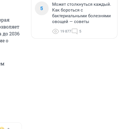
Может столкнуться каждый.
5
Как бороться с
бактериальными болезнями
орая
овощей — советы
озволяет
19 877
5
 до 2036
ие о
ем