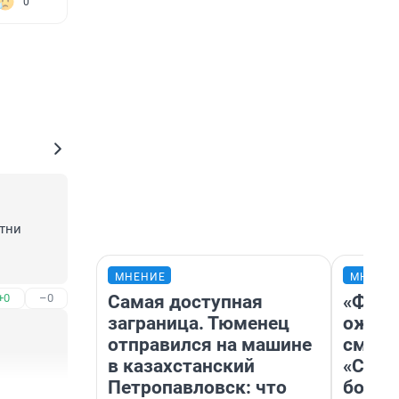
0
тни 
МНЕНИЕ
МНЕНИ
Самая доступная
«Фина
+0
–0
ут 
заграница. Тюменец
ожида
ия не 
отправился на машине
смотр
в казахстанский
«Стар
Петропавловск: что
больш
е 
+1
–0