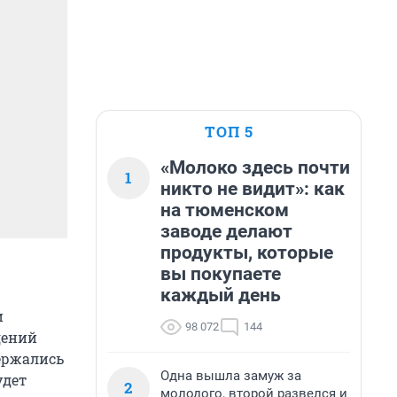
ТОП 5
«Молоко здесь почти
1
никто не видит»: как
на тюменском
заводе делают
продукты, которые
вы покупаете
каждый день
и
98 072
144
дений
держались
Одна вышла замуж за
удет
2
молодого, второй развелся и