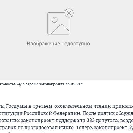
кончательную версию законопроекта почти час
ты Госдумы в третьем, окончательном чтении принял
ституции Российской Федерации. После долгих обсуж
осование: законопроект поддержали 383 депутата, воз
правок не проголосовал никто. Теперь законопроект б