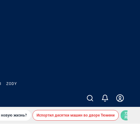
Ы
ZODY
ь новую жизнь?
Испортил десятки машин во дворе Тюмени