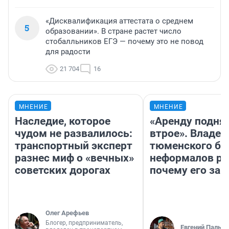
«Дисквалификация аттестата о среднем
5
образовании». В стране растет число
стобалльников ЕГЭ — почему это не повод
для радости
21 704
16
МНЕНИЕ
МНЕНИЕ
Наследие, которое
«Аренду подня
чудом не развалилось:
втрое». Владел
транспортный эксперт
тюменского ба
разнес миф о «вечных»
неформалов ра
советских дорогах
почему его за
Олег Арефьев
Блогер, предприниматель,
Евгений Пальян