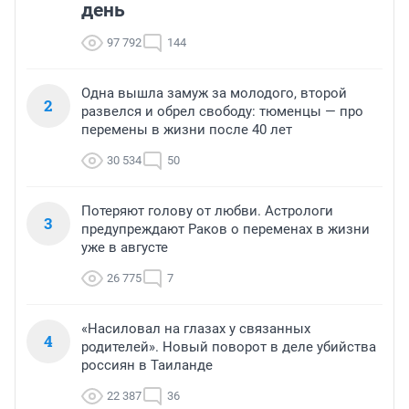
день
97 792
144
Одна вышла замуж за молодого, второй
2
развелся и обрел свободу: тюменцы — про
перемены в жизни после 40 лет
30 534
50
Потеряют голову от любви. Астрологи
3
предупреждают Раков о переменах в жизни
уже в августе
26 775
7
«Насиловал на глазах у связанных
4
родителей». Новый поворот в деле убийства
россиян в Таиланде
22 387
36