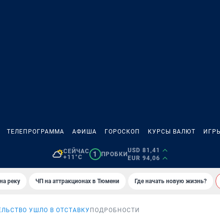
ТЕЛЕПРОГРАММА
АФИША
ГОРОСКОП
КУРСЫ ВАЛЮТ
ИГР
USD 81,41
СЕЙЧАС
1
ПРОБКИ
+11°C
EUR 94,06
на реку
ЧП на аттракционах в Тюмени
Где начать новую жизнь?
ЕЛЬСТВО УШЛО В ОТСТАВКУ
ПОДРОБНОСТИ