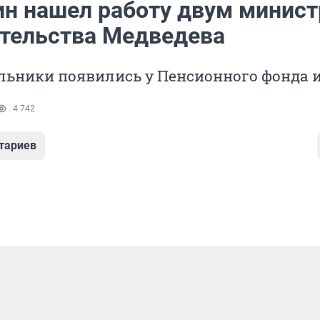
н нашел работу двум минис
ительства Медведева
льники появились у Пенсионного фонда 
4 742
тариев