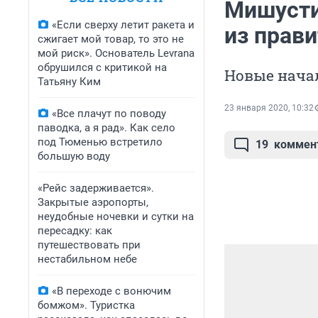
Мишусти
«Если сверху летит ракета и
из прав
сжигает мой товар, то это не
мой риск». Основатель Levrana
обрушился с критикой на
Новые нача
Татьяну Ким
23 января 2020, 10:32
«Все плачут по поводу
паводка, а я рад». Как село
под Тюменью встретило
19
коммен
большую воду
«Рейс задерживается».
Закрытые аэропорты,
неудобные ночевки и сутки на
пересадку: как
путешествовать при
нестабильном небе
«В переходе с вонючим
бомжом». Туристка