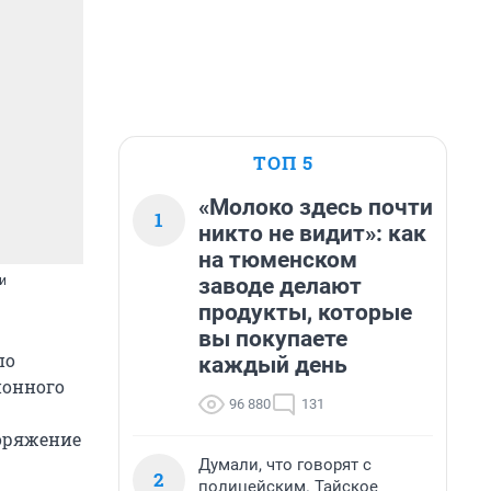
ТОП 5
«Молоко здесь почти
1
никто не видит»: как
на тюменском
заводе делают
и
продукты, которые
вы покупаете
по
каждый день
ионного
96 880
131
поряжение
Думали, что говорят с
2
полицейским. Тайское