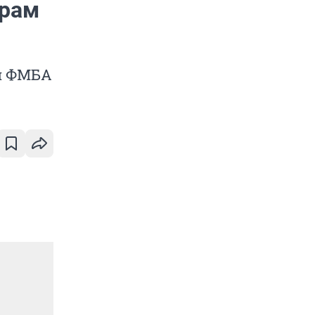
трам
и ФМБА