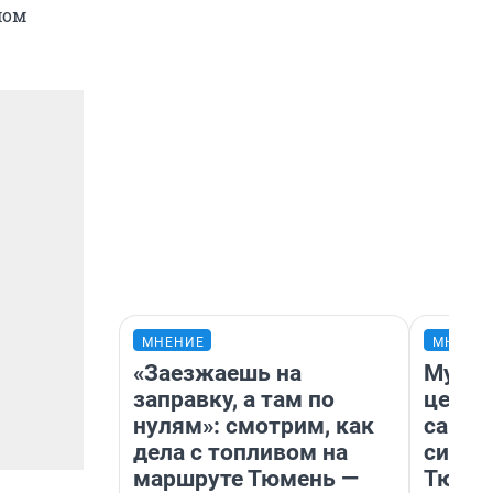
мом
МНЕНИЕ
МНЕНИ
«Заезжаешь на
Музей
заправку, а там по
церко
нулям»: смотрим, как
самоц
дела с топливом на
симво
маршруте Тюмень —
Тюмен