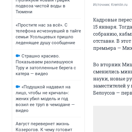
Публикуем новый график
Источник: 
Kremlin.ru
подвоза чистой воды в
Тюмени
Кадровые пере
«Простите нас за всё». С
15 января. Тог
телефона исчезнувшей в тайге
собранию, кабм
семьи Усольцевых пришло
отставке. В эт
леденящее душу сообщение
премьера — Ми
Страшно красиво.
Показываем разлившуюся
Во вторник Миш
Туру и затопленные берега с
сменились мини
катера — видео
науки, новые р
заместителей у 
«Подушкой надавил на
Белоусов — пер
лицо, чтобы не кричала»:
жених убил модель и год
возил ее труп в чемодане —
видео
Август перевернет жизнь
Козерогов. К чему готовит