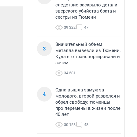
следствие раскрыло детали
зверского убийства брата и
сестры из Тюмени
39 322
47
Значительный объем
3
металла вывезли из Тюмени.
Куда его транспортировали и
зачем
34 581
Одна вышла замуж за
4
молодого, второй развелся и
обрел свободу: тюменцы —
про перемены в жизни после
40 лет
30 158
48