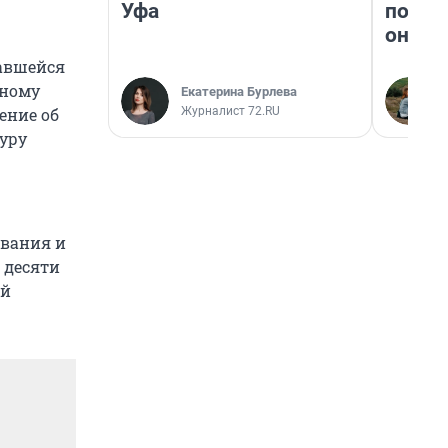
Уфа
поеха
они т
авшейся
ьному
Екатерина Бурлева
Журналист 72.RU
ение об
уру
ования и
 десяти
ей