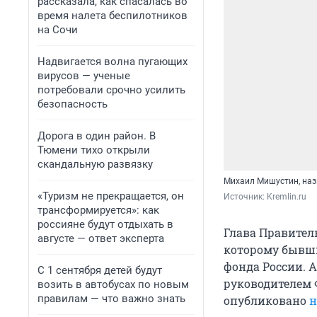
рассказала, как спасалась во
время налета беспилотников
на Сочи
Надвигается волна пугающих
вирусов — ученые
потребовали срочно усилить
безопасность
Дорога в один район. В
Тюмени тихо открыли
скандальную развязку
Михаил Мишустин, наз
«Туризм не прекращается, он
Источник: 
Kremlin.ru
трансформируется»: как
россияне будут отдыхать в
Глава Правител
августе — ответ эксперта
которому бывши
фонда России. А
С 1 сентября детей будут
руководителем 
возить в автобусах по новым
правилам — что важно знать
опубликовано
н