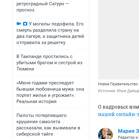
ретроградный Сатурн —
прогноз
У могилы педофила. Его
смерть разделила страну на
два лагеря, а защитника детей
отправила за решетку
В Таиланде простились с
убитыми братом и сестрой из
Тюмени
«Меня годами преследует
Новое Правительство 
бывшая любовница мужа: она
Источник: 
Илья Давыдо
портит жилье и угрожает».
Реальная история
О кадровых изм
нашей онлайн-
Пилоты потерпевшего
крушение самолета
рассказали, как выживали в
Мария З
сибирской тайге
Редактор и