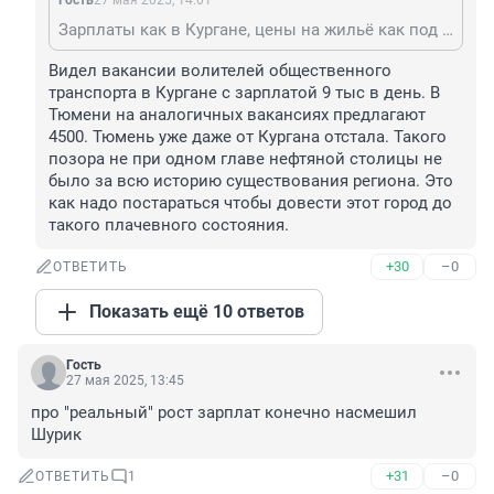
Гость
27 мая 2025, 14:01
Зарплаты как в Кургане, цены на жильё как под Питером. Уезжают все, кто хотят чего-то добиться, кому не упала квартира от родителей с севера. Приезжают работать за еду и аренду квартиры рабы из Кургана и Омской области (зачем - непонятно, в Тюмени зарплаты такие же).
Видел вакансии волителей общественного 
транспорта в Кургане с зарплатой 9 тыс в день. В 
Тюмени на аналогичных вакансиях предлагают 
4500. Тюмень уже даже от Кургана отстала. Такого 
позора не при одном главе нефтяной столицы не 
было за всю историю существования региона. Это 
как надо постараться чтобы довести этот город до 
такого плачевного состояния.
+30
–0
ОТВЕТИТЬ
Показать ещё 10 ответов
Гость
27 мая 2025, 13:45
про "реальный" рост зарплат конечно насмешил 
Шурик
+31
–0
ОТВЕТИТЬ
1