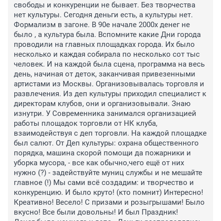
свободы и конкуренции не бывает. Без творчества 
нет культуры. Сегодня деньги есть, а культуры нет. 
Формализм в загоне. В 90е начале 2000х денег не 
было , а культура была. Вспомните какие Дни города 
проводили на главных площадках города. Их было 
несколько и каждая собирала по несколько сот тыс 
человек. И на каждой была сцена, программа на весь 
день, начиная от деток, заканчивая привезенными 
артистами из Москвы. Организовывалась торговля и 
развлечения. Из деп культуры приходил специалист к 
директорам клубов, они и организовывали. Знаю 
изнутри. У Современника занимался организацией 
работы площадок торговли от НК клуба, 
взаимодействуя с деп торговли. На каждой площадке 
был салют. От Деп культуры: охрана общественного 
порядка, машина скорой помощи да пожарники и 
уборка мусора, - все как обычно,чего ещё от них 
нужно (?) - задействуйте муниц службы и не мешайте 
главное (!) Мы сами всё создадим: и творчество и 
конкуренцию. И было круто! (кто помнит) Интересно! 
Креативно! Весело! С призами и розыгрышами! Было 
вкусно! Все были довольны! И был Праздник! 
