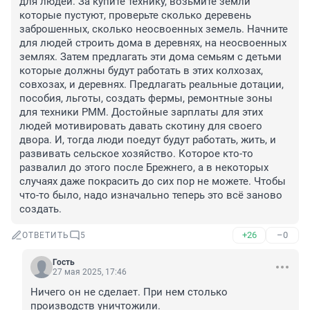
для людей. За купите технику, возьмите земли 
которые пустуют, проверьте сколько деревень 
заброшенных, сколько неосвоенных земель. Начните 
для людей строить дома в деревнях, на неосвоенных 
землях. Затем предлагать эти дома семьям с детьми 
которые должны будут работать в этих колхозах, 
совхозах, и деревнях. Предлагать реальные дотации, 
пособия, льготы, создать фермы, ремонтные зоны 
для техники РММ. Достойные зарплаты для этих 
людей мотивировать давать скотину для своего 
двора. И, тогда люди поедут будут работать, жить, и 
развивать сельское хозяйство. Которое кто-то 
развалил до этого после Брежнего, а в некоторых 
случаях даже покрасить до сих пор не можете. Чтобы 
что-то было, надо изначально теперь это всё заново 
создать.
+26
–0
ОТВЕТИТЬ
5
Гость
27 мая 2025, 17:46
Ничего он не сделает. При нем столько 
производств уничтожили.