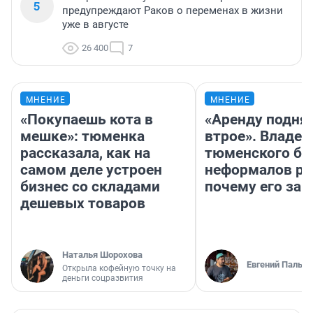
5
предупреждают Раков о переменах в жизни
уже в августе
26 400
7
МНЕНИЕ
МНЕНИЕ
«Покупаешь кота в
«Аренду подня
мешке»: тюменка
втрое». Владел
рассказала, как на
тюменского ба
самом деле устроен
неформалов ра
бизнес со складами
почему его за
дешевых товаров
Наталья Шорохова
Евгений Пальян
Открыла кофейную точку на
деньги соцразвития