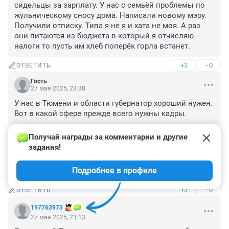
сидельцы за зарплату. У нас с семьёй проблемы по 
жульническому сносу дома. Написали новому мэру. 
Получили отписку. Типа я не я и хата не моя. А раз 
они питаются из бюджета в который я отчисляю 
налоги то пусть им хлеб поперёк горла встанет.
+3
–0
ОТВЕТИТЬ
Гость
27 мая 2025, 23:38
У нас в Тюмени и области губернатор хороший нужен. 
Вот в какой сфере прежде всего нужны кадры.
+4
–0
ОТВЕТИТЬ
Получай награды за комментарии и другие 
задания!
Гость
27 мая 2025, 23:19
Подробнее в профиле
Сытый голодному не товарищ.
+3
–0
ОТВЕТИТЬ
197763973
27 мая 2025, 23:13