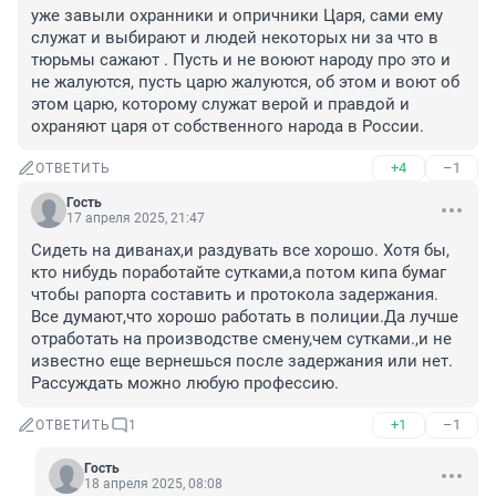
уже завыли охранники и опричники Царя, сами ему 
служат и выбирают и людей некоторых ни за что в 
тюрьмы сажают . Пусть и не воюют народу про это и 
не жалуются, пусть царю жалуются, об этом и воют об 
этом царю, которому служат верой и правдой и 
охраняют царя от собственного народа в России.
+4
–1
ОТВЕТИТЬ
Гость
17 апреля 2025, 21:47
Сидеть на диванах,и раздувать все хорошо. Хотя бы, 
кто нибудь поработайте сутками,а потом кипа бумаг 
чтобы рапорта составить и протокола задержания. 
Все думают,что хорошо работать в полиции.Да лучше 
отработать на производстве смену,чем сутками.,и не 
известно еще вернешься после задержания или нет. 
Рассуждать можно любую профессию.
+1
–1
ОТВЕТИТЬ
1
Гость
18 апреля 2025, 08:08