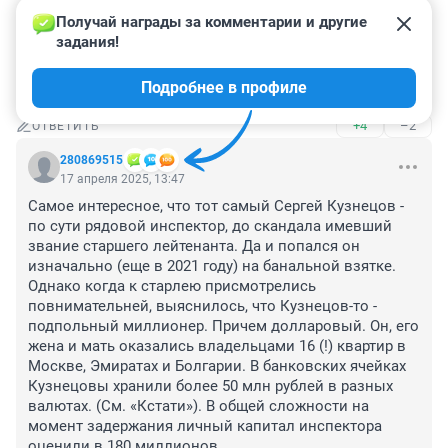
+5
–0
ОТВЕТИТЬ
Получай награды за комментарии и другие 
задания!
Гость
17 апреля 2025, 13:48
Подробнее в профиле
Я прошу прощения, а что же вы там делаете то тогда
+4
–2
ОТВЕТИТЬ
280869515
17 апреля 2025, 13:47
Самое интересное, что тот самый Сергей Кузнецов - 
по сути рядовой инспектор, до скандала имевший 
звание старшего лейтенанта. Да и попался он 
изначально (еще в 2021 году) на банальной взятке. 
Однако когда к старлею присмотрелись 
повнимательней, выяснилось, что Кузнецов-то - 
подпольный миллионер. Причем долларовый. Он, его 
жена и мать оказались владельцами 16 (!) квартир в 
Москве, Эмиратах и Болгарии. В банковских ячейках 
Кузнецовы хранили более 50 млн рублей в разных 
валютах. (См. «Кстати»). В общей сложности на 
момент задержания личный капитал инспектора 
оценили в 180 миллионов.