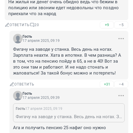
Ни жилья ни денег очень обидно ведь что бежим в 
полицию или звоним едет недовольны что поздно 
приехали что за народ
+9
–5
ОТВЕТИТЬ
20
Гость
17 апреля 2025, 09:19
Фигачу на заводе у станка. Весь день на ногах. 
Зарплата неахти. Хата в ипотеке. В чем разница? А 
в том, что на пенсию пойду в 65, а не в 40! Вот за 
это они там и работают. И не надо стонать и 
жаловаться! За такой бонус можно и потерпеть!
+31
–4
ОТВЕТИТЬ
Гость
17 апреля 2025, 09:39
Гость
17 апреля 2025, 09:19
Фигачу на заводе у станка. Весь день на ногах. Зарплата неахти. Хата в ипотеке. В чем разница? А в том, что на пенсию пойду в 65, а не в 40! Вот за это они там и работают. И не надо стонать и жаловаться! За такой бонус можно и потерпеть!
Ага и получить пенсию 25 нафиг оно нужно