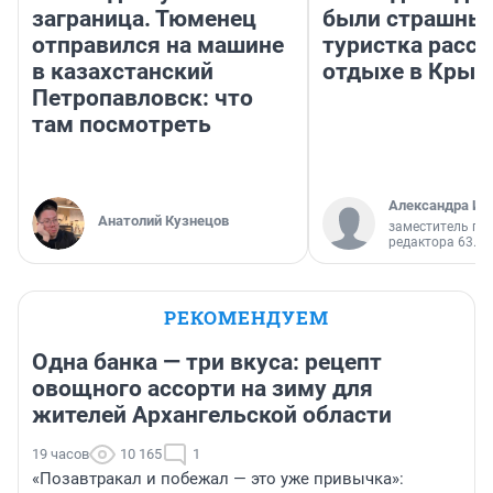
заграница. Тюменец
были страшные
отправился на машине
туристка расск
в казахстанский
отдыхе в Крым
Петропавловск: что
там посмотреть
Александра Ис
Анатолий Кузнецов
заместитель гл
редактора 63.RU
РЕКОМЕНДУЕМ
Одна банка — три вкуса: рецепт
овощного ассорти на зиму для
жителей Архангельской области
19 часов
10 165
1
«Позавтракал и побежал — это уже привычка»: