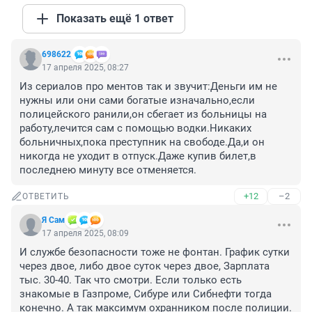
Показать ещё 1 ответ
698622
17 апреля 2025, 08:27
Из сериалов про ментов так и звучит:Деньги им не 
нужны или они сами богатые изначально,если 
полицейского ранили,он сбегает из больницы на 
работу,лечится сам с помощью водки.Никаких 
больничных,пока преступник на свободе.Да,и он 
никогда не уходит в отпуск.Даже купив билет,в 
последнею минуту все отменяется.
+12
–2
ОТВЕТИТЬ
Я Сам
17 апреля 2025, 08:09
И службе безопасности тоже не фонтан. График сутки 
через двое, либо двое суток через двое, Зарплата 
тыс. 30-40. Так что смотри. Если только есть 
знакомые в Газпроме, Сибуре или Сибнефти тогда 
конечно. А так максимум охранником после полиции.