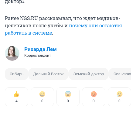
доктор».
Ранее NGS.RU рассказывал, что ждет медиков-
целевиков после учебы и
почему они остаются
работать в системе
.
Рихарда Лем
Корреспондент
Сибирь
Дальний Восток
Земский доктор
Сельская б
4
0
0
0
0