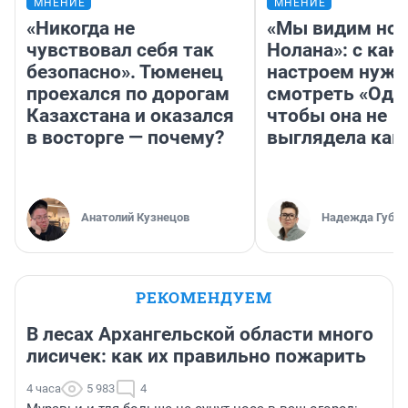
МНЕНИЕ
МНЕНИЕ
«Никогда не
«Мы видим нов
чувствовал себя так
Нолана»: с как
безопасно». Тюменец
настроем нужн
проехался по дорогам
смотреть «Оди
Казахстана и оказался
чтобы она не
в восторге — почему?
выглядела как
Анатолий Кузнецов
Надежда Губар
РЕКОМЕНДУЕМ
В лесах Архангельской области много
лисичек: как их правильно пожарить
4 часа
5 983
4