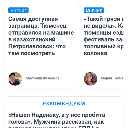
МНЕНИЕ
МНЕНИЕ
Самая доступная
«Такой грязи в
заграница. Тюменец
не видела». Ка
отправился на машине
тюменцы ездил
в казахстанский
фестиваль за 9
Петропавловск: что
топливный кри
там посмотреть
колонка
Анатолий Кузнецов
Мария Токмако
РЕКОМЕНДУЕМ
«Нашел Наденьку, а у нее пробита
голова». Мужчина рассказал, как