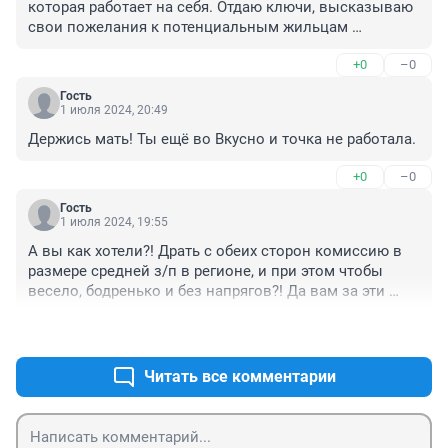
которая работает на себя. Отдаю ключи, высказываю 
свои пожелания к потенциальным жильцам 
(пожеланий всего два: платить аккуратно и вести 
+0
–0
себя прилично, чтобы соседи не жаловались), и - жду 
звонка риэлтора с приглашением подписать договор 
Гость
найма. Ттт, за десять лет - не было ни единого 
1 июля 2024, 20:49
недоразумения: неблагонадежных жильцов - риэлтор 
Держись мать! Ты ещё во Вкусно и точка не работала.
отсеивает еще на этапе телефонного разговора, а я - 
хозяйка НЕ вредная, к жильцам «открывая дверь 
+0
–0
своим ключом» НЕ шастаю, поэтому все жильцы и 
живут до тех пор, пока свою квартиру не купят, их 
Гость
1 июля 2024, 19:55
никто не гонит.
А вы как хотели?! Драть с обеих сторон комиссию в 
размере средней з/п в регионе, и при этом чтобы 
весело, бодренько и без напрягов?! Да вам за эти 
напряги и платят! За то, чтобы углы все острые 
+0
–0
сглаживали, решения предлагали, помогали, 
рассказывали.

Прозвучит по-детсадовски банально, но автору, 
Читать все комментарии
похоже, неочевидно: купля-продажа недвижимости - 
это отношения между очень разными людьми по 
поводу очень больших денег. Поэтому не ожидай, что 