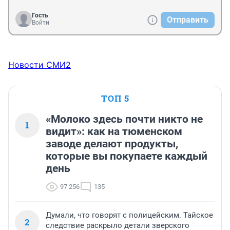
это будет легкой прогулкой. И поверь, стороны 
договора на нервяке не меньше, чем ты! Только у тебя 
Гость
Отправить
это одна из ряда сделок на этой неделе, а для людей - 
Войти
редкое судьбоносное решение. Поэтому хошь 
таблеточки успокоительные принимай, хоть что 
делай, но вот такую ты работу выбрала. Пришла за 
деньгами - вот и зарабатывай.
Новости СМИ2
ТОП 5
«Молоко здесь почти никто не
1
видит»: как на тюменском
заводе делают продукты,
которые вы покупаете каждый
день
97 256
135
Думали, что говорят с полицейским. Тайское
2
следствие раскрыло детали зверского