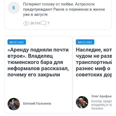
Потеряют голову от любви. Астрологи
5
предупреждают Раков о переменах в жизни
уже в августе
26 316
7
МНЕНИЕ
МНЕНИЕ
«Аренду подняли почти
Наследие, кото
втрое». Владелец
чудом не разва
тюменского бара для
транспортный 
неформалов рассказал,
разнес миф о 
почему его закрыли
советских доро
Олег Арефьев
Блогер, предпри
Евгений Пальянов
владелец в тра
бизнесе