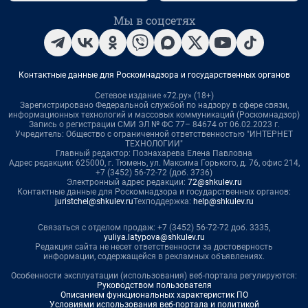
Мы в соцсетях
Контактные данные для Роскомнадзора и государственных органов
Сетевое издание «72.ру» (18+)
Зарегистрировано Федеральной службой по надзору в сфере связи,
информационных технологий и массовых коммуникаций (Роскомнадзор)
Запись о регистрации СМИ ЭЛ № ФС 77– 84674 от 06.02.2023 г.
Учредитель: Общество с ограниченной ответственностью "ИНТЕРНЕТ
ТЕХНОЛОГИИ"
Главный редактор: Познахарева Елена Павловна
Адрес редакции: 625000, г. Тюмень, ул. Максима Горького, д. 76, офис 214,
+7 (3452) 56-72-72 (доб. 3736)
Электронный адрес редакции:
72@shkulev.ru
Контактные данные для Роскомнадзора и государственных органов:
juristchel@shkulev.ru
Техподдержка:
help@shkulev.ru
Связаться с отделом продаж: +7 (3452) 56-72-72 доб. 3335,
yuliya.latypova@shkulev.ru
Редакция сайта не несет ответственности за достоверность
информации, содержащейся в рекламных объявлениях.
Особенности эксплуатации (использования) веб-портала регулируются:
Руководством пользователя
Описанием функциональных характеристик ПО
Условиями использования веб-портала и политикой