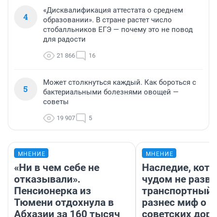
«Дисквалификация аттестата о среднем
4
образовании». В стране растет число
стобалльников ЕГЭ — почему это не повод
для радости
21 866
16
Может столкнуться каждый. Как бороться с
5
бактериальными болезнями овощей —
советы
19 907
5
МНЕНИЕ
МНЕНИЕ
«Ни в чем себе не
Наследие, кото
отказывали».
чудом не разва
Пенсионерка из
транспортный 
Тюмени отдохнула в
разнес миф о 
Абхазии за 160 тысяч
советских доро