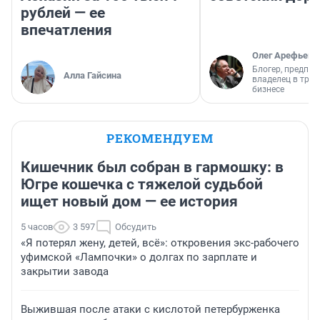
рублей — ее
впечатления
Олег Арефьев
Блогер, предпри
Алла Гайсина
владелец в тра
бизнесе
РЕКОМЕНДУЕМ
Кишечник был собран в гармошку: в
Югре кошечка с тяжелой судьбой
ищет новый дом — ее история
5 часов
3 597
Обсудить
«Я потерял жену, детей, всё»: откровения экс-рабочего
уфимской «Лампочки» о долгах по зарплате и
закрытии завода
Выжившая после атаки с кислотой петербурженка