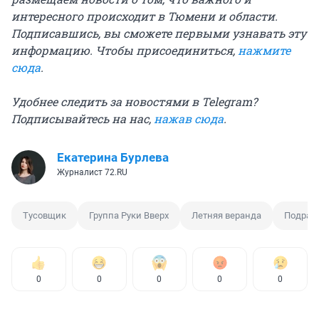
интересного происходит в Тюмени и области.
Подписавшись, вы сможете первыми узнавать эту
информацию. Чтобы присоединиться,
нажмите
сюда
.
Удобнее следить за новостями в Telegram?
Подписывайтесь на нас,
нажав сюда
.
Екатерина Бурлева
Журналист 72.RU
Тусовщик
Группа Руки Вверх
Летняя веранда
Подраб
0
0
0
0
0