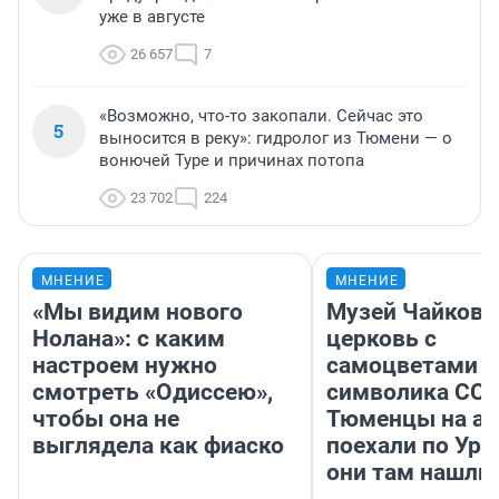
уже в августе
26 657
7
«Возможно, что-то закопали. Сейчас это
5
выносится в реку»: гидролог из Тюмени — о
вонючей Туре и причинах потопа
23 702
224
МНЕНИЕ
МНЕНИЕ
«Мы видим нового
Музей Чайковс
Нолана»: с каким
церковь с
настроем нужно
самоцветами и
смотреть «Одиссею»,
символика ССС
чтобы она не
Тюменцы на ав
выглядела как фиаско
поехали по Ура
они там нашли