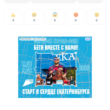
0
0
0
0
0
РЕКЛАМА • EA-M.ORG