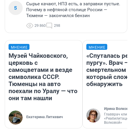
Сырье качают, НПЗ есть, а заправки пустые.
5
Почему в нефтяной столице России —
Тюмени — закончился бензин
29 860
298
МНЕНИЕ
МНЕНИЕ
Музей Чайковского,
«Спуталась реч
церковь с
пургу». Врач — 
самоцветами и везде
смертельном д
символика СССР.
который слож
Тюменцы на авто
обнаружить
поехали по Уралу — что
они там нашли
Ирина Волкова
Главврач клини
Екатерина Литкевич
«Реабилитация 
Волковой»