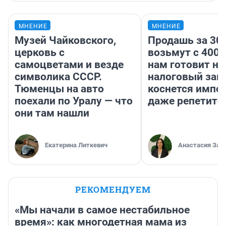
МНЕНИЕ
МНЕНИЕ
Музей Чайковского,
Продашь за 300
церковь с
возьмут с 4000
самоцветами и везде
нам готовит н
символика СССР.
налоговый зако
Тюменцы на авто
коснется импор
поехали по Уралу — что
даже репетито
они там нашли
Екатерина Литкевич
Анастасия Зав
РЕКОМЕНДУЕМ
«Мы начали в самое нестабильное
время»: как многодетная мама из