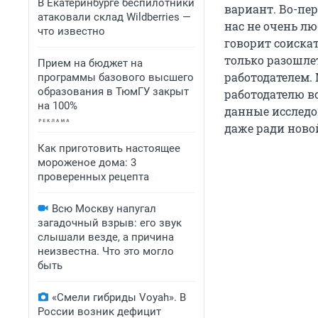
В Екатеринбурге беспилотники
вариант. Во-пер
атаковали склад Wildberries —
нас не очень лю
что известно
говорит соискат
только разошле
Прием на бюджет на
работодателем.
программы базового высшего
образования в ТюмГУ закрыт
работодателю вс
на 100%
данные исследо
даже ради ново
Как приготовить настоящее
мороженое дома: 3
проверенных рецепта
Всю Москву напугал
загадочный взрыв: его звук
слышали везде, а причина
неизвестна. Что это могло
быть
«Смели гибриды Voyah». В
России возник дефицит