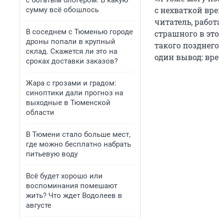
с богатым блогером. В какую
с нехваткой вр
сумму всё обошлось
читатель, рабо
В соседнем с Тюменью городе
страшного в это
дроны попали в крупный
такого позднег
склад. Скажется ли это на
один вывод: вр
сроках доставки заказов?
Жара с грозами и градом:
синоптики дали прогноз на
выходные в Тюменской
области
В Тюмени стало больше мест,
где можно бесплатно набрать
питьевую воду
Всё будет хорошо или
воспоминания помешают
жить? Что ждет Водолеев в
августе