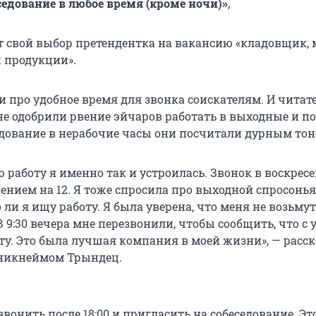
седование в любое время (кроме ночи)»
,
 свой выбор претендентка на вакансию «кладовщик, 
й продукции».
и про удобное время для звонка соискателям. И читат
е одобрили рвение эйчаров работать в выходные и п
едование в нерабочие часы они посчитали дурным тон
 работу я именно так и устроилась. Звонок в воскресен
ением на 12. Я тоже спросила про выходной спросонья
 ли я ищу работу. Я была уверена, что меня не возьмут,
В 9:30 вечера мне перезвонили, чтобы сообщить, что с 
ту. Это была лучшая компания в моей жизни», — расс
 никнеймом Трындец.
звонить после 18:00 и пригласить на собеседование. Эт