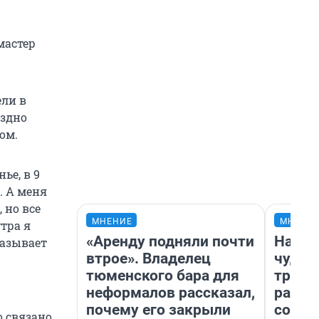
мастер
ели в
оздно
ом.
ье, в 9
. А меня
 но все
МНЕНИЕ
МНЕНИ
утра я
«Аренду подняли почти
Насле
казывает
втрое». Владелец
чудом
тюменского бара для
транс
неформалов рассказал,
разне
почему его закрыли
совет
о связано