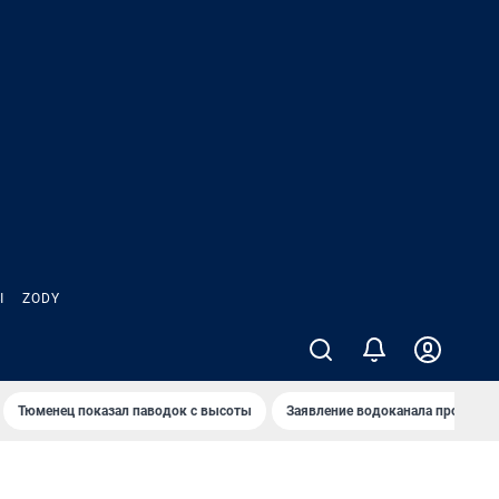
Ы
ZODY
Тюменец показал паводок с высоты
Заявление водоканала про запа