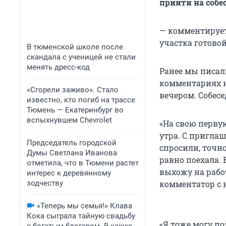
прийти на собе
— комментирует
участка готово
В тюменской школе после
скандала с ученицей не стали
менять дресс-код
Ранее мы писал
комментариях н
«Сгорели заживо». Стало
вечером. Собес
известно, кто погиб на трассе
Тюмень — Екатеринбург во
вспыхнувшем Chevrolet
«На свою первую
утра. С приглаш
Председатель городской
спросили, точно
Думы Светлана Иванова
равно поехала. 
отметила, что в Тюмени растет
выхожу на рабо
интерес к деревянному
зодчеству
комментатор с
«Теперь мы семья!» Клава
Кока сыграла тайную свадьбу
«Я тоже могу по