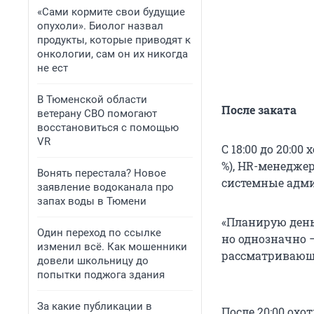
«Сами кормите свои будущие
опухоли». Биолог назвал
продукты, которые приводят к
онкологии, сам он их никогда
не ест
В Тюменской области
После заката
ветерану СВО помогают
восстановиться с помощью
VR
С 18:00 до 20:0
%), HR-менеджеры
Вонять перестала? Новое
системные админ
заявление водоканала про
запах воды в Тюмени
«Планирую день
Один переход по ссылке
но однозначно —
изменил всё. Как мошенники
рассматривающи
довели школьницу до
попытки поджога здания
За какие публикации в
После 20:00 охо