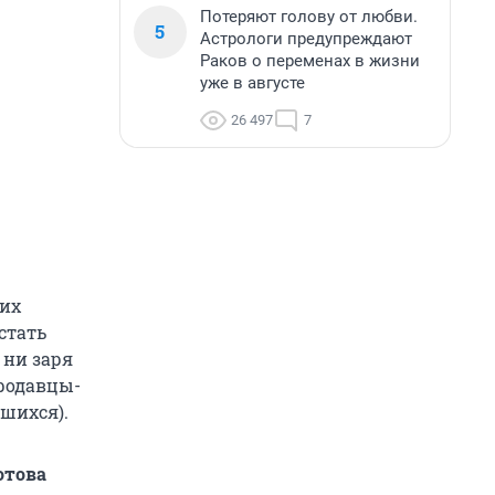
Потеряют голову от любви.
5
Астрологи предупреждают
Раков о переменах в жизни
уже в августе
26 497
7
гих
стать
 ни заря
продавцы-
вшихся).
отова