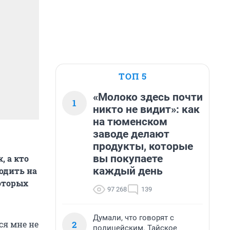
ТОП 5
«Молоко здесь почти
1
никто не видит»: как
на тюменском
заводе делают
продукты, которые
вы покупаете
, а кто
каждый день
одить на
которых
97 268
139
Думали, что говорят с
2
ся мне не
полицейским. Тайское