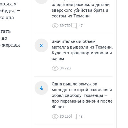
орых, у
следствие раскрыло детали
ибудь», —
зверского убийства брата и
сестры из Тюмени
ка она
39 759
47
агать
 но
Значительный объем
е жертвы
3
металла вывезли из Тюмени.
Куда его транспортировали и
зачем
34 720
Одна вышла замуж за
4
молодого, второй развелся и
обрел свободу: тюменцы —
про перемены в жизни после
40 лет
30 290
48