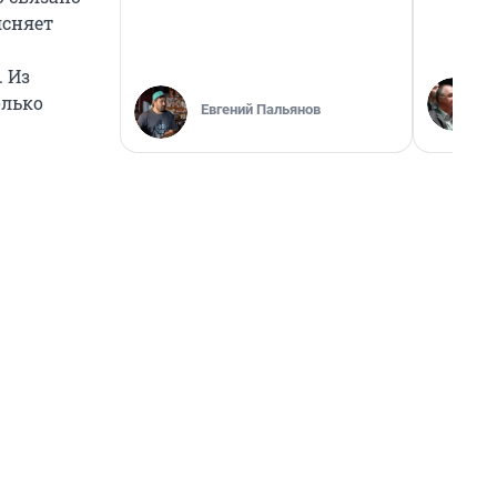
ясняет
. Из
олько
Евгений Пальянов