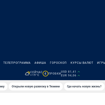
ТЕЛЕПРОГРАММА
АФИША
ГОРОСКОП
КУРСЫ ВАЛЮТ
ИГР
USD 81,41
СЕЙЧАС
4
ПРОБКИ
+19°C
EUR 94,06
еку
Открыли новую развязку в Тюмени
Где начать новую жизнь?