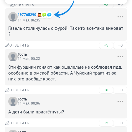
+2
–0
ОТВЕТИТЬ
197765290
11 мая, 06:35
Газель столкнулась с фурой. Так кто всё-таки виноват 
?
+5
–0
ОТВЕТИТЬ
Гость
11 мая, 05:22
Эти фуршики гоняют как ошалелые не соблюдая пдд, 
особенно в омской области. А Чуйский тракт из-за 
них, это вообще квест.
+6
–0
ОТВЕТИТЬ
Гость
11 мая, 00:06
А дети были пристёгнуты?
+2
–0
ОТВЕТИТЬ