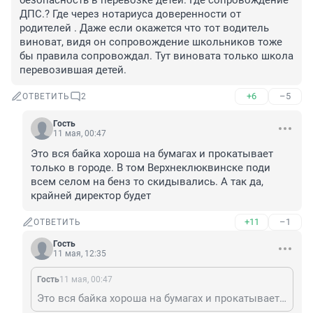
безопасность в перевозке детей. Где сопровождение 
ДПС.? Где через нотариуса доверенности от 
родителей . Даже если окажется что тот водитель 
виноват, видя он сопровождение школьников тоже 
бы правила сопровождал. Тут виновата только школа 
перевозившая детей.
+6
–5
ОТВЕТИТЬ
2
Гость
11 мая, 00:47
Это вся байка хороша на бумагах и прокатывает 
только в городе. В том Верхнеклюквинске поди 
всем селом на бенз то скидывались. А так да, 
крайней директор будет
+11
–1
ОТВЕТИТЬ
Гость
11 мая, 12:35
Гость
11 мая, 00:47
Это вся байка хороша на бумагах и прокатывает только в городе. В том Верхнеклюквинске поди всем селом на бенз то скидывались. А так да, крайней директор будет