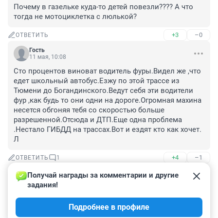
Почему в газельке куда-то детей повезли???? А что 
тогда не мотоциклетка с люлькой?
+3
–0
ОТВЕТИТЬ
Гость
11 мая, 10:08
Сто процентов виноват водитель фуры.Видел же ,что 
едет школьный автобус.Езжу по этой трассе из 
Тюмени до Богандинского.Ведут себя эти водители 
фур ,как будь то они одни на дороге.Огромная махина 
несется обгоняя тебя со скоростью больше 
разрешенной.Отсюда и ДТП.Еще одна проблема 
.Нестало ГИБДД на трассах.Вот и ездят кто как хочет.

Л
+4
–1
ОТВЕТИТЬ
1
Получай награды за комментарии и другие 
Гость
11 мая, 12:32
задания!
В том-то и дело, что это не автобус в обычном 
Подробнее в профиле
понимании, а газелька.