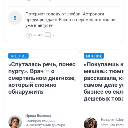
Потеряют голову от любви. Астрологи
5
предупреждают Раков о переменах в жизни
уже в августе
26 462
7
МНЕНИЕ
МНЕНИЕ
«Спуталась речь, понес
«Покупаешь ко
пургу». Врач — о
мешке»: тюмен
смертельном диагнозе,
рассказала, как
который сложно
самом деле ус
обнаружить
бизнес со скл
дешевых това
Ирина Волкова
Наталья Шорох
Главврач клиники
«Реабилитация доктора
Открыла кофейн