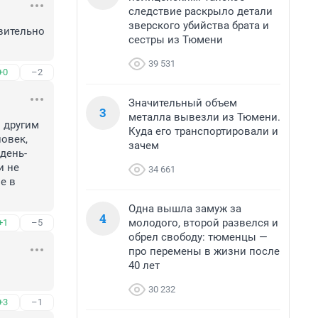
следствие раскрыло детали
зверского убийства брата и
вительно 
сестры из Тюмени
39 531
+0
–2
Значительный объем
3
металла вывезли из Тюмени.
другим 
Куда его транспортировали и
овек, 
зачем
день-
 не 
34 661
 в 
Одна вышла замуж за
4
молодого, второй развелся и
+1
–5
обрел свободу: тюменцы —
про перемены в жизни после
40 лет
30 232
+3
–1