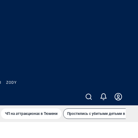
Ы
ZODY
ЧП на аттракционах в Тюмени
Простились с убитыми детьми в Таила