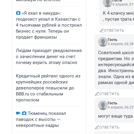
Гость
4 апреля, 07
«Я ехал в никуда»:
К 4 клачсу мн
геодезист уехал в Казахстан с
, пустая трата
4 тысячами рублей и построил
бизнес с нуля. Теперь он
ОТВЕТИТЬ
продает франшизы
Гость
4 апреля, 06:38
Людям приходят уведомления
Советский школ
о зачислении денег на счет:
предметам. Но эт
почему верить этому опасно
интересующийся 
два. Иностранны
Кредитный рейтинг одного из
знали. Одна из 
крупнейших российских
рамках одной ди
девелоперов повысили до
BBB.ru со стабильным
ОТВЕТИТЬ
прогнозом
Гость
4 апреля, 06:25
Тюменец показал
могут ваще туда 
паводок с высоты —
невероятные кадры
ОТВЕТИТЬ