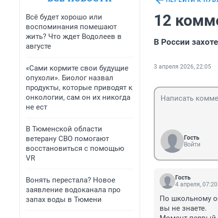
ПЕРЕЙТИ К ПУ
12 комм
Всё будет хорошо или
воспоминания помешают
жить? Что ждет Водолеев в
В России захот
августе
3 апреля 2026, 22:05
«Сами кормите свои будущие
опухоли». Биолог назвал
продукты, которые приводят к
онкологии, сам он их никогда
не ест
В Тюменской области
ветерану СВО помогают
Гость
Войти
восстановиться с помощью
VR
Гость
Вонять перестала? Новое
4 апреля, 07:20
заявление водоканала про
По школьному о
запах воды в Тюмени
вы не знаете.
