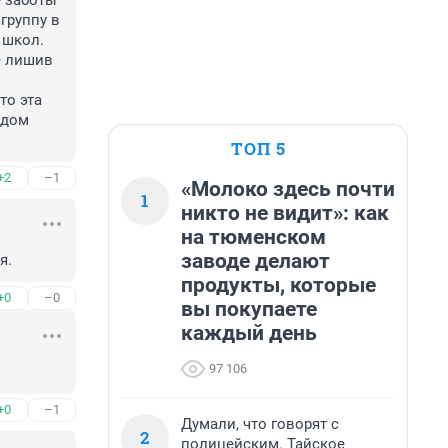
 заботы 
руппу в 
школ.

 лишив 
о эта 
дом 
ТОП 5
+2
–1
«Молоко здесь почти
1
никто не видит»: как
на тюменском
заводе делают
я.
продукты, которые
+0
–0
вы покупаете
каждый день
97 106
+0
–1
Думали, что говорят с
2
полицейским. Тайское