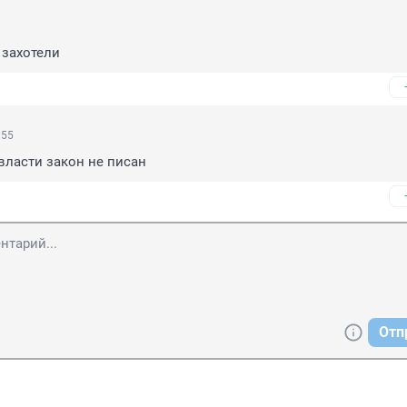
 захотели
:55
власти закон не писан
Отп