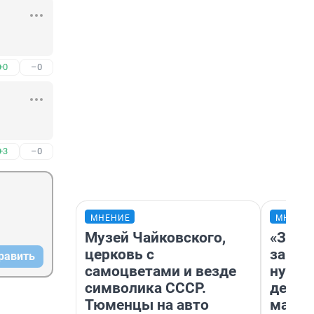
+0
–0
+3
–0
МНЕНИЕ
МНЕНИ
Музей Чайковского,
«Заез
церковь с
заправ
равить
самоцветами и везде
нулям
символика СССР.
дела 
Тюменцы на авто
маршр