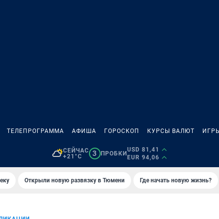
ТЕЛЕПРОГРАММА
АФИША
ГОРОСКОП
КУРСЫ ВАЛЮТ
ИГР
USD 81,41
СЕЙЧАС
3
ПРОБКИ
+21°C
EUR 94,06
еку
Открыли новую развязку в Тюмени
Где начать новую жизнь?