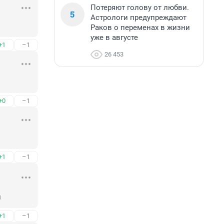
Потеряют голову от любви.
5
Астрологи предупреждают
Раков о переменах в жизни
уже в августе
+1
–1
26 453
+0
–1
+1
–1
л
+1
–1