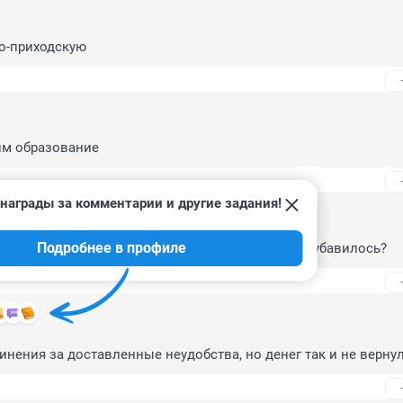
о-приходскую
им образование
награды за комментарии и другие задания!
Подробнее в профиле
ше призывников забирать? Или рабочей силы поубавилось?
инения за доставленные неудобства, но денег так и не верну