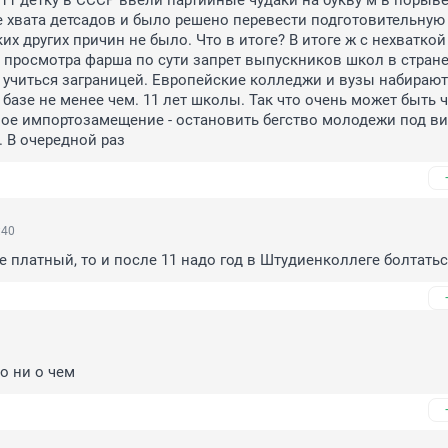
1 детку в СССР ввели партийные чудаки на букву м в порыве
е хвата детсадов и было решено перевести подготовительную г
их других причин не было. Что в итоге? В итоге ж с нехваткой 
 просмотра фарша по сути запрет выпускников школ в стране
учиться заграницей. Европейские колледжи и вузы набирают 
базе не менее чем. 11 лет школы. Так что очень может быть чт
ое импортозамещение - остановить бегство молодежи под ви
. В очередной раз
:40
не платный, то и после 11 надо год в Штудиенколлеге болтатьс
о ни о чем