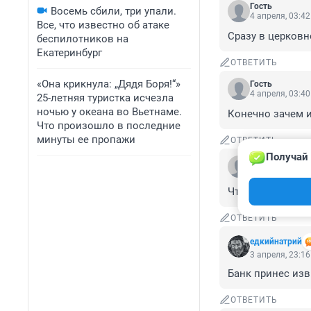
Гость
Восемь сбили, три упали.
4 апреля, 03:42
Все, что известно об атаке
Сразу в церковн
беспилотников на
Екатеринбург
ОТВЕТИТЬ
«Она крикнула: „Дядя Боря!“»
Гость
4 апреля, 03:40
25-летняя туристка исчезла
ночью у океана во Вьетнаме.
Конечно зачем 
Что произошло в последние
минуты ее пропажи
ОТВЕТИТЬ
Получай 
Гость
4 апреля, 00:05
Что на год рань
ОТВЕТИТЬ
едкийнатрий
3 апреля, 23:16
Банк принес изв
ОТВЕТИТЬ