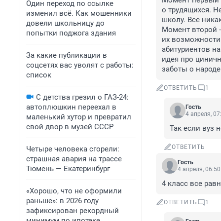
Момент первый 1
Один переход по ссылке
о трудящихся. Н
изменил всё. Как мошенники
школу. Все никак
довели школьницу до
Момент второй -
попытки поджога здания
их возможности 
абитуриентов на 
За какие публикации в
идея про циничн
соцсетях вас уволят с работы:
заботы о народе
список
ОТВЕТИТЬ
1
С детства грезил о ГАЗ-24:
автоплюшкин переехал в
Гость
4 апреля, 07
маленький хутор и превратил
свой двор в музей СССР
Так если вуз 
ОТВЕТИТЬ
Четыре человека сгорели:
страшная авария на трассе
Гость
Тюмень — Екатеринбург
4 апреля, 06:50
4 класс все равн
«Хорошо, что не оформили
раньше»: в 2026 году
ОТВЕТИТЬ
1
зафиксирован рекордный
минимум по ипотеке