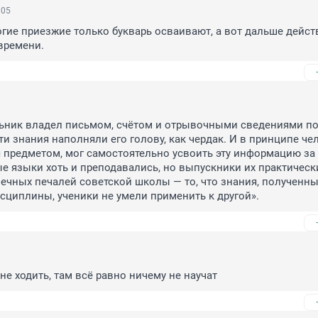
:05
огие приезжие только букварь осваивают, а вот дальше дейст
 времени.
ьник владел письмом, счётом и отрывочными сведениями по 
и знания наполняли его голову, как чердак. И в принципе чел
предметом, мог самостоятельно усвоить эту информацию за 
е языки хоть и преподавались, но выпускники их практически
вечных печалей советской школы — то, что знания, полученные
сциплины, ученики не умели применить к другой».
не ходить, там всё равно ничему не научат