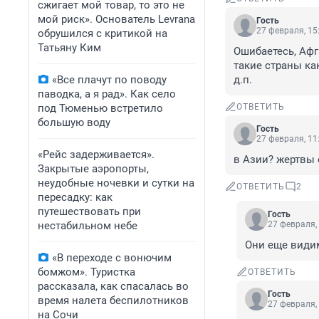
сжигает мой товар, то это не
мой риск». Основатель Levrana
Гость
27 февраля, 15
обрушился с критикой на
Татьяну Ким
Ошибаетесь, Афг
такие страны ка
«Все плачут по поводу
д.п.
паводка, а я рад». Как село
под Тюменью встретило
ОТВЕТИТЬ
большую воду
Гость
27 февраля, 11
«Рейс задерживается».
в Азии? жертвы 
Закрытые аэропорты,
неудобные ночевки и сутки на
ОТВЕТИТЬ
2
пересадку: как
путешествовать при
Гость
нестабильном небе
27 февраля,
Они еще видим
«В переходе с вонючим
бомжом». Туристка
ОТВЕТИТЬ
рассказала, как спасалась во
Гость
время налета беспилотников
27 февраля,
на Сочи