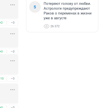
Потеряют голову от любви.
5
Астрологи предупреждают
Раков о переменах в жизни
уже в августе
+2
–0
26 372
+0
–0
+10
–0
+0
–0