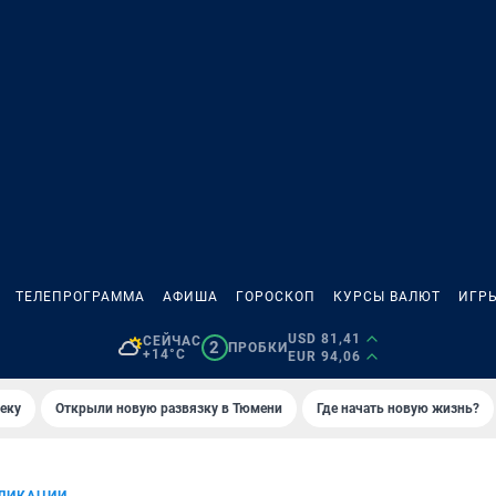
ТЕЛЕПРОГРАММА
АФИША
ГОРОСКОП
КУРСЫ ВАЛЮТ
ИГР
USD 81,41
СЕЙЧАС
2
ПРОБКИ
+14°C
EUR 94,06
еку
Открыли новую развязку в Тюмени
Где начать новую жизнь?