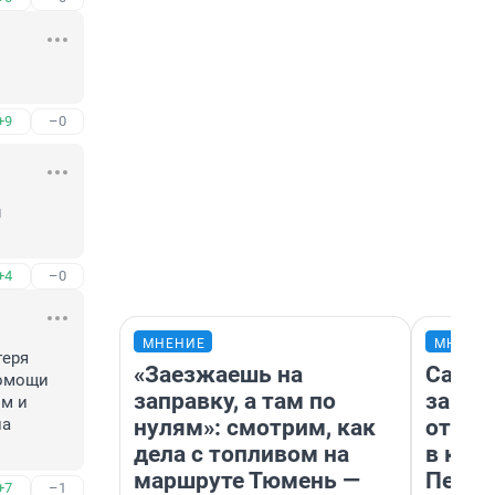
+9
–0
 
+4
–0
МНЕНИЕ
МНЕНИ
еря 
«Заезжаешь на
Самая
омощи 
заправку, а там по
загра
м и 
нулям»: смотрим, как
отпра
а 
дела с топливом на
в каз
маршруте Тюмень —
Петро
+7
–1