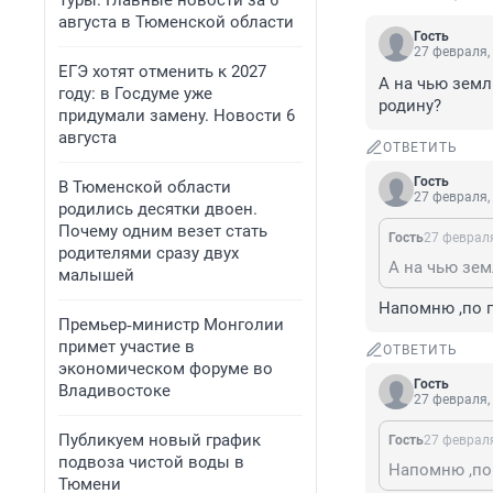
Туры. Главные новости за 6
августа в Тюменской области
Гость
27 февраля,
ЕГЭ хотят отменить к 2027
А на чью земл
году: в Госдуме уже
родину?
придумали замену. Новости 6
августа
ОТВЕТИТЬ
Гость
В Тюменской области
27 февраля,
родились десятки двоен.
Почему одним везет стать
Гость
27 февраля
родителями сразу двух
малышей
Напомню ,по 
Премьер‑министр Монголии
примет участие в
ОТВЕТИТЬ
экономическом форуме во
Гость
Владивостоке
27 февраля,
Публикуем новый график
Гость
27 февраля
подвоза чистой воды в
Напомню ,по
Тюмени