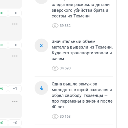
следствие раскрыло детали
зверского убийства брата и
+0
–0
сестры из Тюмени
39 332
Значительный объем
3
+3
–0
металла вывезли из Тюмени.
Куда его транспортировали и
зачем
34 590
Одна вышла замуж за
4
+6
–1
молодого, второй развелся и
обрел свободу: тюменцы —
про перемены в жизни после
40 лет
30 163
+0
–0