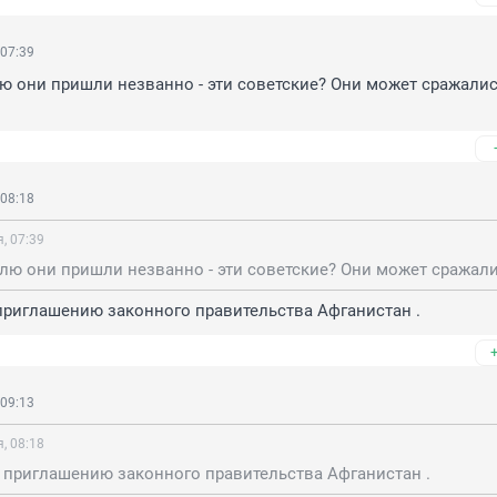
 07:39
ю они пришли незванно - эти советские? Они может сражались
 08:18
, 07:39
приглашению законного правительства Афганистан .
 09:13
, 08:18
 приглашению законного правительства Афганистан .