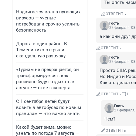
Ты опять нас
Надвигается волна пугающих
ОТВЕТИТЬ
вирусов — ученые
потребовали срочно усилить
Гость
27 февраля, 08
безопасность
а как они друг д
Дорога в один район. В
ОТВЕТИТЬ
Тюмени тихо открыли
скандальную развязку
Гость
27 февраля, 08
«Туризм не прекращается, он
Просто США реши
трансформируется»: как
Но Индия и Росс
россияне будут отдыхать в
Как это делал с
августе — ответ эксперта
ОТВЕТИТЬ
1
С 1 сентября детей будут
Гость
возить в автобусах по новым
27 февраля,
правилам — что важно знать
Чем?
Какой будет зима, можно
ОТВЕТИТЬ
узнать по погоде 7 августа —