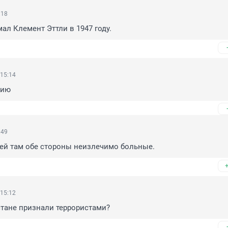
:18
ал Клемент Эттли в 1947 году.
 15:14
дию
:49
лей там обе стороны неизлечимо больные.
 15:12
стане признали террористами?