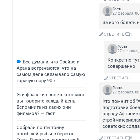
Гость
27 февраля, 06
За кого болеть 
ОТВЕТИТЬ
1
Гость
27 февраля,
Конкретно тут
Все думали, что Орейро и
совершенно.
Арана встречаются: что на
самом деле связывало самую
ОТВЕТИТЬ
горячую пару 90-х
Гость
27 февраля, 06
Эти фразы из советского кино
вы говорите каждый день.
Кто помнит об "А
Вспомните из каких они
подготовки боев
фильмов? — тест
народу Афганист
стройматериалам
советских солда
Собрали почти тонну
погибшей рыбы с берегов
ОТВЕТИТЬ
5