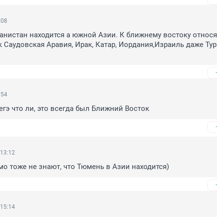
:08
анистан находится а южной Азии. К ближнему востоку относят
к Саудовская Аравия, Ирак, Катар, Иордания,Израиль даже Тур
:54
егэ что ли, это всегда был Ближний Восток
 13:12
о тоже не знают, что Тюмень в Азии находится)
 15:14