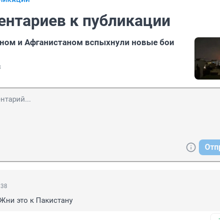
БЛИКАЦИИ
ентариев к публикации
ном и Афганистаном вспыхнули новые бои
8
Отп
:38
 Жни это к Пакистану