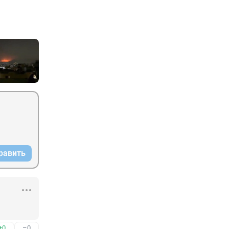
равить
+0
–0