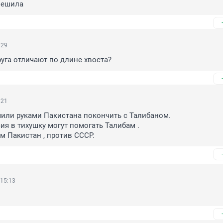
мешила
:29
руга отличают по длине хвоста?
:21
ли руками Пакистана покончить с Талибаном.

ия в тихушку могут помогать Талибам .

ам Пакистан , против СССР.
 15:13