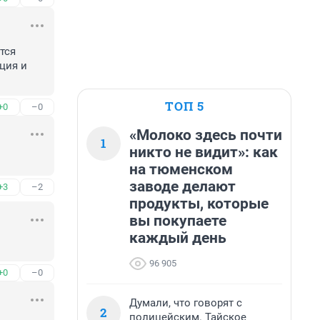
ся 
ция и 
ТОП 5
+0
–0
«Молоко здесь почти
1
никто не видит»: как
на тюменском
заводе делают
+3
–2
продукты, которые
вы покупаете
каждый день
96 905
+0
–0
Думали, что говорят с
2
полицейским. Тайское