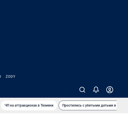
Ы
ZODY
ЧП на аттракционах в Тюмени
Простились с убитыми детьми в Таила