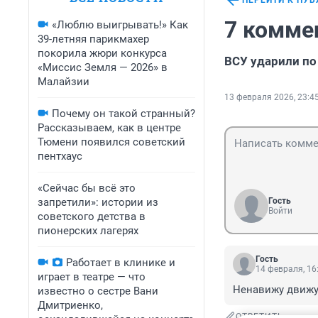
ПЕРЕЙТИ К ПУ
7 комме
«Люблю выигрывать!» Как
39-летняя парикмахер
покорила жюри конкурса
ВСУ ударили по
«Миссис Земля — 2026» в
Малайзии
13 февраля 2026, 23:4
Почему он такой странный?
Рассказываем, как в центре
Тюмени появился советский
пентхаус
«Сейчас бы всё это
запретили»: истории из
Гость
Войти
советского детства в
пионерских лагерях
Гость
Работает в клинике и
14 февраля, 16
играет в театре — что
Ненавижу движу
известно о сестре Вани
Дмитриенко,
ОТВЕТИТЬ