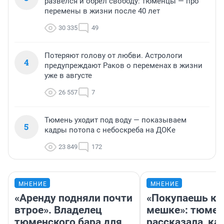
развелся и обрел свободу: тюменцы — про
перемены в жизни после 40 лет
30 335
49
Потеряют голову от любви. Астрологи
4
предупреждают Раков о переменах в жизни
уже в августе
26 557
7
Тюмень уходит под воду — показываем
5
кадры потопа с небоскреба на ДОКе
23 849
172
МНЕНИЕ
МНЕНИЕ
«Аренду подняли почти
«Покупаешь ко
втрое». Владелец
мешке»: тюмен
тюменского бара для
рассказала, как