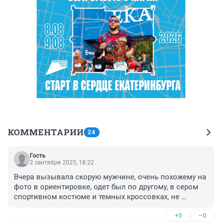
КОММЕНТАРИИ
24
Гость
2 сентября 2025, 18:22
Вчера вызывала скорую мужчине, очень похожему на 
фото в ориентировке, одет был по другому, в сером 
спортивном костюме и темных кроссовках, не 
разговаривал, мычал, и голова справа примята. В 
+3
–0
полицию уже позвонила, и в лизаалерт тоже.