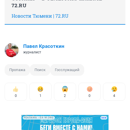
72.RU
Новости Тюмени | 72.RU
Павел Красоткин
журналист
Пропажа
Поиск
Госслужащий
0
1
2
0
4
РЕКЛАМА • EA-M.ORG