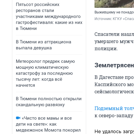
Пятьсот российских
ресторанов стали
Выжившему не понадо
участниками международного
Источник: 
КГКУ «Спаса
гастрофестиваля: какие из них
в Тюмени
Спасатели нашл
умершего мужчи
В Тюмени из аттракциона
выпала девушка
полиции.
Метеоролог предрек самую
Землетрясен
мощную климатическую
катастрофу за последнюю
В Дагестане пр
тысячу лет: когда всё
Каспийского мо
начнется
сейсмологическ
В Тюмени полностью открыли
скандальную развязку
Подземный тол
к северо-западу
«Чисто все мамы и все
дети на свете»: как
медвежонок Момота покорил
Не удалось загр