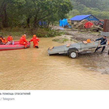
ь по
мощь спасателей
/ Telegram 