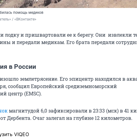
билась помощь медиков
тель» / «ВКонтакте» 
и лодку и пришвартовали ее к берегу. Они извлекли т
ны и передали медикам. Его брата передали сотруд
ия в России
оизошло землетрясение. Его эпицентр находился в ак
ря, сообщил Европейский средиземноморский
ий центр (EMSC).
чок
магнитудой 6,0 зафиксировали в 23:33 (мск) в 41 к
 от Дербента. Очаг залегал на глубине 12 километров.
узить VIQEO