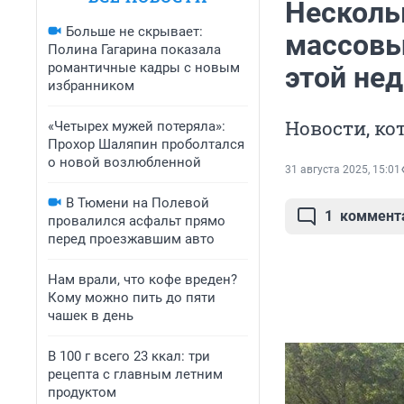
Несколь
Больше не скрывает:
массовы
Полина Гагарина показала
романтичные кадры с новым
этой не
избранником
Новости, ко
«Четырех мужей потеряла»:
Прохор Шаляпин проболтался
о новой возлюбленной
31 августа 2025, 15:01
В Тюмени на Полевой
1
коммент
провалился асфальт прямо
перед проезжавшим авто
Нам врали, что кофе вреден?
Кому можно пить до пяти
чашек в день
В 100 г всего 23 ккал: три
рецепта с главным летним
продуктом