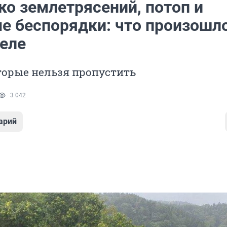
ко землетрясений, потоп и
е беспорядки: что произошло
деле
торые нельзя пропустить
3 042
арий