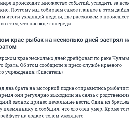
мире происходит множество событий, уследить за все
жно. Поэтому мы собираем самое главное в этом дайдж
им итоги уходящей недели, где расскажем о происшест
и о том, что нас ждет впереди.
ом крае рыбак на несколько дней застрял н
ратом
ярском крае несколько дней дрейфовал по реке Чулым
о брата. Об этом сообщили в пресс-службе краевого
го учреждения «Спасатель».
ад два брата на моторной лодке отправились рыбачить
 время они регулярно выходили на связь с родственни
едний звонок принес печальные вести. Один из братье
 племяннику и сообщил, что его отец умер. Кроме тог
дрейфует на лодке с телом умершего.