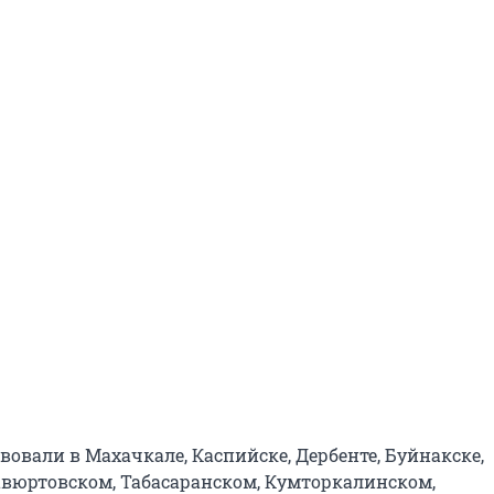
овали в Махачкале, Каспийске, Дербенте, Буйнакске,
авюртовском, Табасаранском, Кумторкалинском,