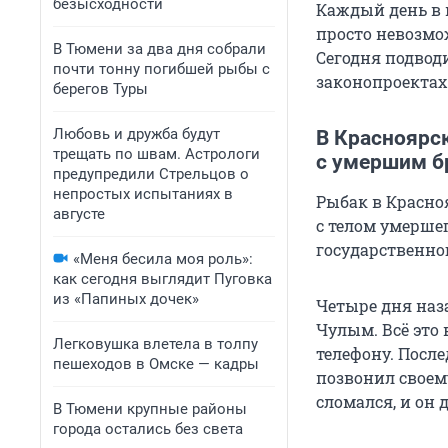
безысходности
Каждый день в 
просто невозмо
В Тюмени за два дня собрали
Сегодня подвод
почти тонну погибшей рыбы с
законопроектах 
берегов Туры
Любовь и дружба будут
В Красноярск
трещать по швам. Астрологи
с умершим б
предупредили Стрельцов о
непростых испытаниях в
Рыбак в Красно
августе
с телом умершег
государственно
«Меня бесила моя роль»:
как сегодня выглядит Пуговка
из «Папиных дочек»
Четыре дня наз
Чулым. Всё это
Легковушка влетела в толпу
телефону. Посл
пешеходов в Омске — кадры
позвонил своему
сломался, и он 
В Тюмени крупные районы
города остались без света