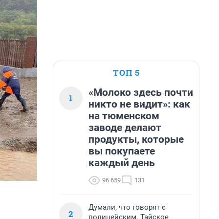
ТОП 5
«Молоко здесь почти
1
никто не видит»: как
на тюменском
заводе делают
продукты, которые
вы покупаете
каждый день
96 659
131
Думали, что говорят с
2
полицейским. Тайское