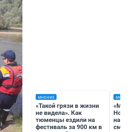
МНЕНИЕ
МНЕНИ
«Такой грязи в жизни
«Мы в
не видела». Как
Нолан
тюменцы ездили на
настр
фестиваль за 900 км в
смотр