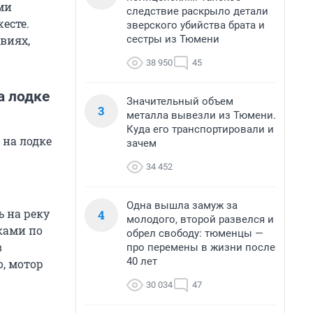
ми
следствие раскрыло детали
есте.
зверского убийства брата и
сестры из Тюмени
виях,
38 950
45
а лодке
Значительный объем
3
металла вывезли из Тюмени.
Куда его транспортировали и
 на лодке
зачем
34 452
Одна вышла замуж за
 на реку
4
молодого, второй развелся и
ками по
обрел свободу: тюменцы —
в
про перемены в жизни после
40 лет
о, мотор
30 034
47