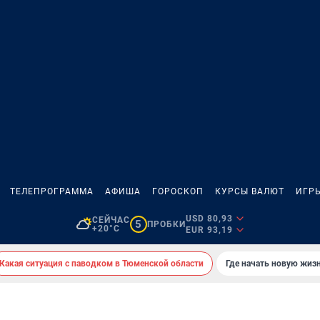
ТЕЛЕПРОГРАММА
АФИША
ГОРОСКОП
КУРСЫ ВАЛЮТ
ИГР
USD 80,93
СЕЙЧАС
5
ПРОБКИ
+20°C
EUR 93,19
Какая ситуация с паводком в Тюменской области
Где начать новую жиз