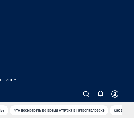
Ы
ZODY
нь?
Что посмотреть во время отпуска в Петропавловске
Как выжива