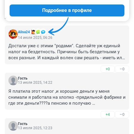
Подробнее в профиле
КОММЕНТАРИИ
9
Alisa24
14 июля 2025, 06:26
Достали уже с этими "родами". Сделайте уж единый 
налог на бездетность. Причины быть бездетными у 
всех разные. И каждый волен сам решать - иметь или 
не иметь...
+0
–0
Гость
13 июля 2025, 14:22
Я платила этот налог ,и хорошие деньги у меня 
снимали я работала на хлопко -прядильной фабрике и 
где эти деньги????а пенсию я получаю 
копеечную,ПОЧЕМУ???????????????все тянут и тянут ,а 
+4
–0
потом забывают что положили себе в 
карман..................
Гость
13 июля 2025, 12:23