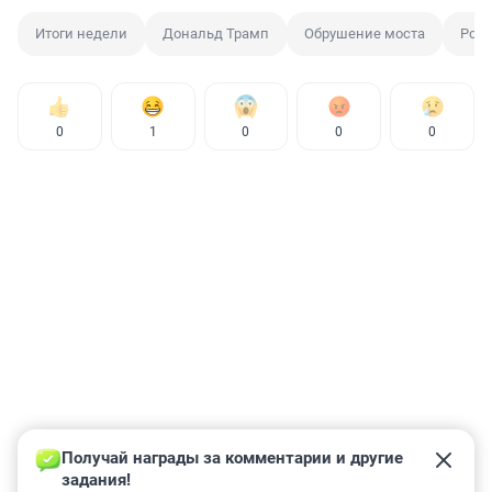
Итоги недели
Дональд Трамп
Обрушение моста
Рома
0
1
0
0
0
Получай награды за комментарии и другие 
задания!